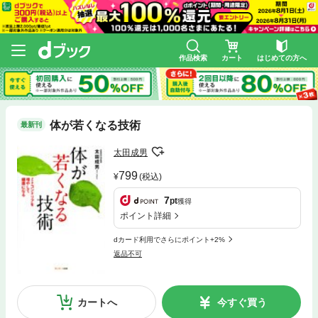
作品検索
カート
はじめての方へ
体が若くなる技術
最新刊
太田成男
799
(税込)
7
pt
獲得
ポイント詳細
dカード利用でさらにポイント+2%
返品不可
カートへ
今すぐ買う