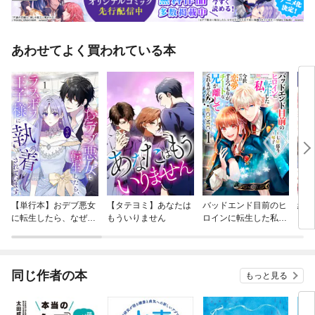
あわせてよく買われている本
【単行本】おデブ悪女
【タテヨミ】あなたは
バッドエンド目前のヒ
結界
に転生したら、なぜか
もういりません
ロインに転生した私、
ラスボス王子様に執着
今世では恋愛するつも
されています
りがチートな兄が離し
てくれません！？@C
OMIC
同じ作者の本
もっと見る