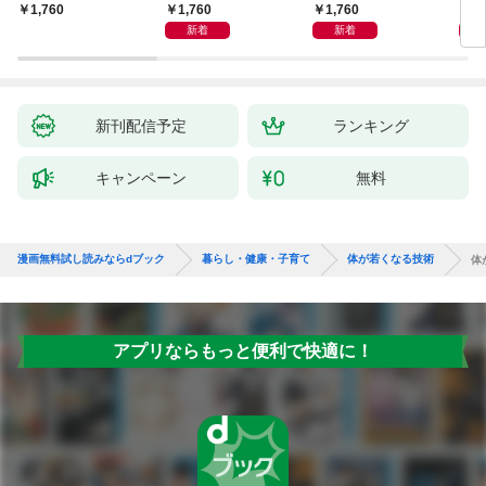
しも」もおいしい！
ず 少ない材料＆調味
ラと
1,760
1,760
1,
￥1,760
料で、あとはスイッチ
リー
新着
新着
ポン！
昇と
新刊配信予定
ランキング
キャンペーン
無料
漫画無料試し読みならdブック
暮らし・健康・子育て
体が若くなる技術
体
アプリならもっと便利で快適に！