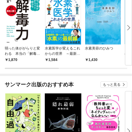
弱った体ががらりと変
水素医学が変えるこれ
水素美容のひみつ
ウォ
わる 本当の「解毒
からの世界 ～最新研
のは
力」
究が語る健康と病気へ
1,870
1,584
1,430
5
の新しいアプローチ～
サンマーク出版のおすすめ本
もっと見る