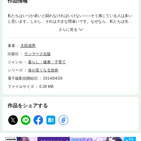
作品情報
私たちはいつか老いと闘わなければいけない――そう感じている人は多い
と思います。しかし、それは大きな間違いです。なぜなら、私たちは生ま
れつき「若くなるようにできている」からです。正確にいうと、生まれて
から死ぬまで、「若くなるための機能」を持って生活しているのです。私
たちの体が衰えるのは、体の「エネルギーをつくる能力」が低下するから
にほかなりません。歩いたり走ったり、考え事をしたり、恋をしたり、私
著者
太田成男
たちは何をするにもエネルギーが必要です。このエネルギーがなくなる
出版社
サンマーク出版
と、考え事ができず脳の集中力が低下したり、体力が衰えたり、さらに
は、体の「老化を防ぐ機能」も低下します。しかし、逆の視点から見れ
ジャンル
暮らし・健康・子育て
ば、エネルギーをつくる能力をアップさせることができれば、体力がつく
シリーズ
体が若くなる技術
だけでなく、若々しく、健康な体になるということです。この「エネルギ
ーをつくる能力」こそ、「体を若くする機能」の正体なのです。そしてエ
電子版配信開始日
2014/04/26
ネルギーを生み出しているのはいったいどこなのか、それは「ミトコンド
ファイルサイズ
0.39 MB
リア」です。ですから、私たちの体は、ミトコンドリアを増やせばどんど
ん若く、健康になるようにできています。しかもその方法は、いたってシ
ンプルなものばかり！
作品をシェアする