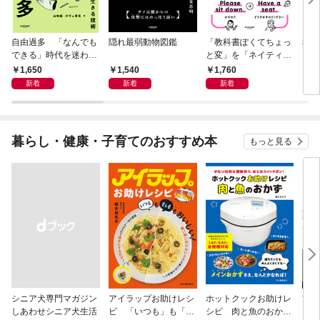
自由過多 「なんでも
隠れ最弱動物図鑑
「教科書ぽくてちょっ
科学
できる」時代を迷わず
と変」を「ネイティヴ
もし
生きる技術
みたいでなんかいい」
スト
1,650
1,540
1,760
1,
に変える教科書英語ア
新着
新着
新着
ップデートBOOK
暮らし・健康・子育てのおすすめ本
もっと見る
シニア犬専門マガジン
アイラップお助けレシ
ホットクックお助けレ
首
しあわせシニア犬生活
ピ 「いつも」も「も
シピ 肉と魚のおか
ヨガ