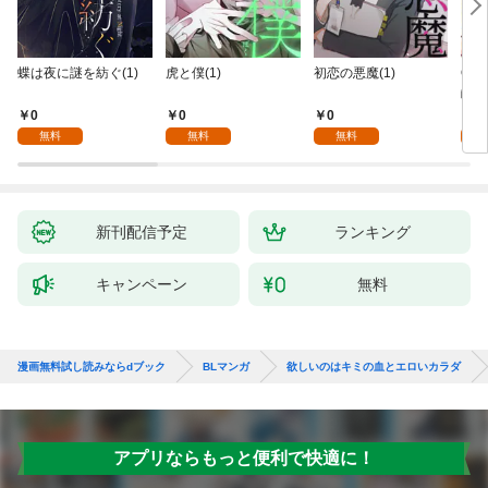
蝶は夜に謎を紡ぐ(1)
虎と僕(1)
初恋の悪魔(1)
Ove
齢版
0
0
0
0
無料
無料
無料
新刊配信予定
ランキング
キャンペーン
無料
漫画無料試し読みならdブック
BLマンガ
欲しいのはキミの血とエロいカラダ
アプリならもっと便利で快適に！