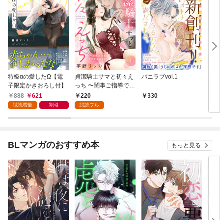
特級αの愛したΩ【電
貞潔騎士サマと初々え
バニラブvol.1
偽者
子限定かきおろし付】
っち 〜閨事ご指導でき
どで
かねます！〜（1）
888
621
220
330
1
試読増量
割引
試読フル
BLマンガのおすすめ本
もっと見る