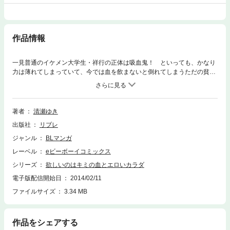
作品情報
一見普通のイケメン大学生・祥行の正体は吸血鬼！ といっても、かなり
力は薄れてしまっていて、今では血を飲まないと倒れてしまうただの貧血
男子。そんな厄介な体質の祥行は、優しくて少し天然な親友＆片想い相手
の暁人につけ込んで、血をもらうついでにHしちゃう関係に。そんな友情
以上恋人未満カラダの関係アリの二人だけど、今回は、風邪をひいた祥行
の看病に来た暁人が、熱に浮かされた祥行に発情しちゃった！ しかも自
著者
清瀬ゆき
分から上に乗っかっちゃって…!? ※「欲しいのはキミの血とエロいカラ
出版社
リブレ
ダ」（1）〜（4）は、電子配信中のビーボーイコミックスDX「噛めば噛
むほど」に収録されております。
ジャンル
BLマンガ
レーベル
eビーボーイコミックス
シリーズ
欲しいのはキミの血とエロいカラダ
電子版配信開始日
2014/02/11
ファイルサイズ
3.34 MB
作品をシェアする