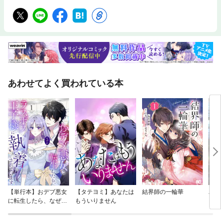
あわせてよく買われている本
【単行本】おデブ悪女
【タテヨミ】あなたは
結界師の一輪華
バッ
に転生したら、なぜか
もういりません
ロイ
ラスボス王子様に執着
今世
されています
りが