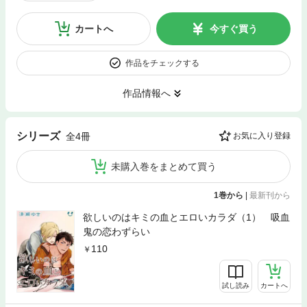
カートへ
今すぐ買う
作品をチェックする
作品情報へ
シリーズ
全4冊
お気に入り登録
未購入巻をまとめて買う
1巻から
|
最新刊から
欲しいのはキミの血とエロいカラダ（1） 吸血
鬼の恋わずらい
110
試し読み
カートへ