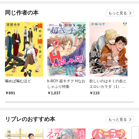
てく
OMI
同じ作者の本
もっと見る
噛めば噛むほど
b-BOY 超キチク Hなお
欲しいのはキミの血と
しゃぶり特集
エロいカラダ（1）
吸血鬼の恋わずらい
691
1,037
110
リブレのおすすめ本
もっと見る