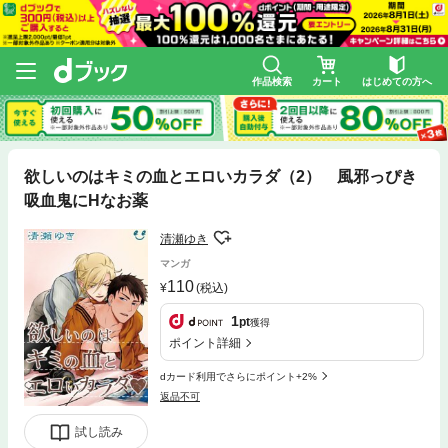
作品検索
カート
はじめての方へ
欲しいのはキミの血とエロいカラダ（2） 風邪っぴき
吸血鬼にHなお薬
清瀬ゆき
マンガ
110
(税込)
1
pt
獲得
ポイント詳細
dカード利用でさらにポイント+2%
返品不可
試し読み