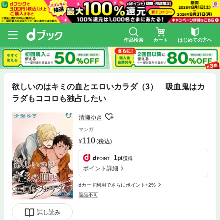
作品検索
カート
はじめての方へ
欲しいのはキミの血とエロいカラダ（3） 吸血鬼はカ
ラダもココロも独占したい
清瀬ゆき
マンガ
110
(税込)
1
pt
獲得
ポイント詳細
dカード利用でさらにポイント+2%
返品不可
試し読み