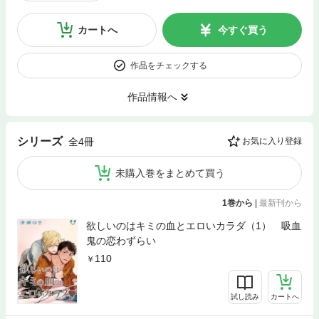
カートへ
今すぐ買う
作品をチェックする
作品情報へ
シリーズ
全4冊
お気に入り登録
未購入巻をまとめて買う
1巻から
|
最新刊から
欲しいのはキミの血とエロいカラダ（1） 吸血
鬼の恋わずらい
110
試し読み
カートへ