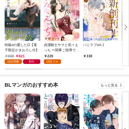
特級αの愛したΩ【電
貞潔騎士サマと初々え
バニラブvol.1
偽者
子限定かきおろし付】
っち 〜閨事ご指導でき
どで
かねます！〜（1）
888
621
220
330
1
試読増量
割引
試読フル
BLマンガのおすすめ本
もっと見る