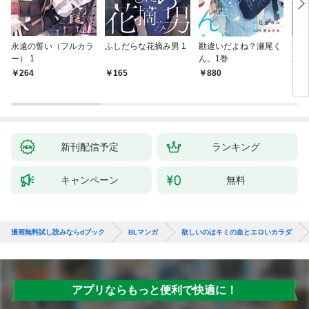
永遠の誓い（フルカラ
ふしだらな花摘み男 1
勘違いだよね？瀬尾く
薄明
ー） 1
ん。1巻
版】
264
165
880
8
新刊配信予定
ランキング
キャンペーン
無料
漫画無料試し読みならdブック
BLマンガ
欲しいのはキミの血とエロいカラダ
アプリならもっと便利で快適に！