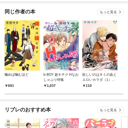
てく
OMI
同じ作者の本
もっと見る
噛めば噛むほど
b-BOY 超キチク Hなお
欲しいのはキミの血と
しゃぶり特集
エロいカラダ（1）
吸血鬼の恋わずらい
691
1,037
110
リブレのおすすめ本
もっと見る