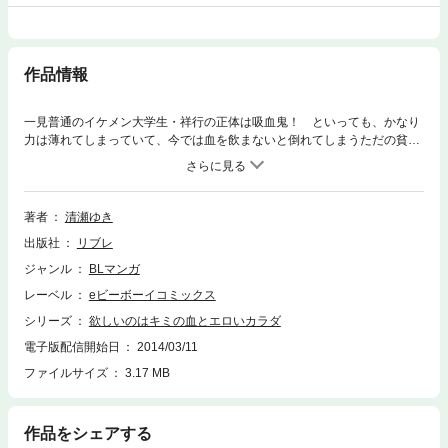
作品情報
一見普通のイケメン大学生・祥行の正体は吸血鬼！ といっても、かなり
力は薄れてしまっていて、今では血を飲まないと倒れてしまうただの貧血
男子。そんな厄介な体質の祥行は、優しくて少し天然な親友＆片想い相手
の暁人につけ込んで、血をもらうついでにHしちゃう関係に。そんな友情
以上恋人未満カラダの関係アリの二人に近づく大学卒業式。進路が違うか
ら今までみたいな関係を続けるのは難しいかも…、そんなブルーな気持ち
著者
清瀬ゆき
に悩まされる祥行に、暁人の気持ちは…!? ※「欲しいのはキミの血とエロ
出版社
リブレ
いカラダ」（1）〜（4）は、電子配信中のビーボーイコミックスDX「噛
めば噛むほど」に収録されております。
ジャンル
BLマンガ
レーベル
eビーボーイコミックス
シリーズ
欲しいのはキミの血とエロいカラダ
電子版配信開始日
2014/03/11
ファイルサイズ
3.17 MB
作品をシェアする