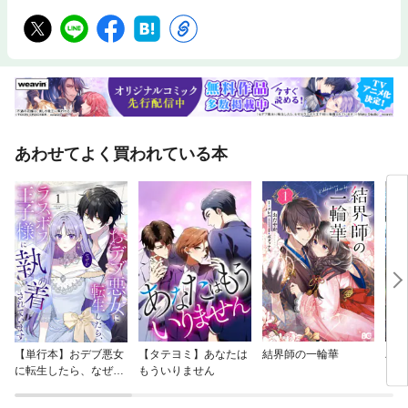
あわせてよく買われている本
【単行本】おデブ悪女
【タテヨミ】あなたは
結界師の一輪華
バッ
に転生したら、なぜか
もういりません
ロイ
ラスボス王子様に執着
今世
されています
りが