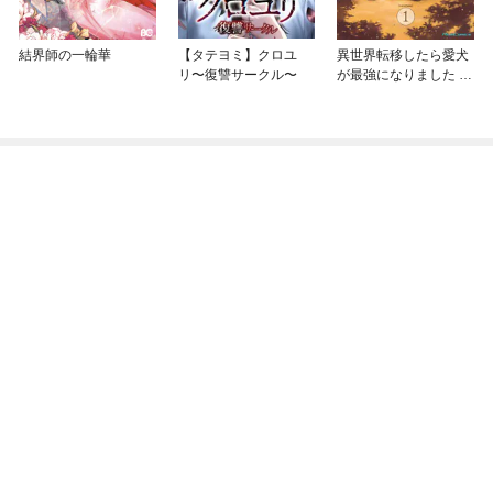
結界師の一輪華
【タテヨミ】クロユ
異世界転移したら愛犬
リ〜復讐サークル〜
が最強になりました ～
シルバーフェンリルと
俺が異世界暮らしを始
めたら～ THE COMIC