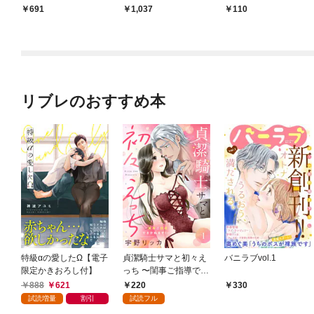
吸血鬼の恋わずらい
691
1,037
110
リブレのおすすめ本
特級αの愛したΩ【電子
貞潔騎士サマと初々え
バニラブvol.1
限定かきおろし付】
っち 〜閨事ご指導でき
かねます！〜（1）
888
621
220
330
試読増量
割引
試読フル