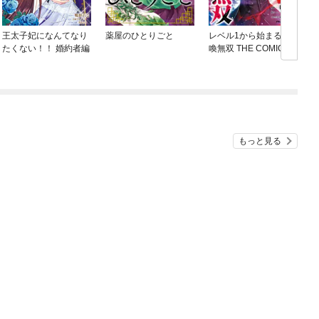
王太子妃になんてなり
薬屋のひとりごと
レベル1から始まる召
たくない！！ 婚約者編
喚無双 THE COMIC
ね
もっと見る