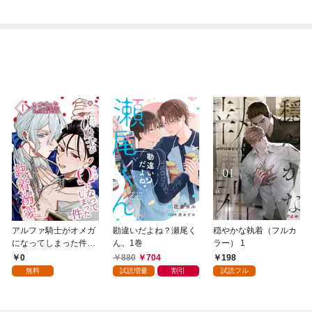
アルファ騎士がオメガ
勘違いだよね？瀬尾く
穏やかな執着（フルカ
になってしまった件～
ん。1巻
ラー） 1
最強α騎士団長の俺
0
880
704
198
が、世話焼きα部下か
無料
試読増量
割引
試読フル
ら執着溺愛されていま
す～【第1話】（ヴィ
オラコミックス）