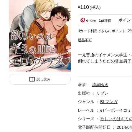
110
(税込)
ポイン
1
pt
獲得
dカード利用でさらにポイント+2
返品不可
一見普通のイケメン大学生・
倒れてしまうただの貧血男子
うついでにHしちゃう仲に。
えないんだ、と思っていた矢
試し読み
し、どうしたら…!? ※「
著者
清瀬ゆき
X「噛めば噛むほど」に収録
出版社
リブレ
ジャンル
BLマンガ
レーベル
eビーボーイコミ
シリーズ
欲しいのはキミ
電子版配信開始日
2014/04