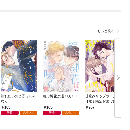
もっと見る
触れたいのは香りじゃ
綻ぶ純花は遅く咲く 1
甘咬みリップライン
F
なく 1
【電子限定おまけ付
き】
165
165
957
新着
試読フル
新着
試読フル