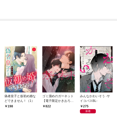
偽者皇子と仮初め婚な
ゴミ溜めのガーネット
みんなかわいそう -サ
どできません！（1）
【電子限定かきおろし
イコパスBL-
付】
275
198
822
新着