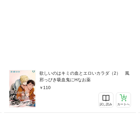
欲しいのはキミの血とエロいカラダ（2） 風
邪っぴき吸血鬼にHなお薬
110
試し読み
カートへ