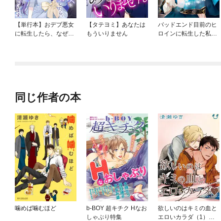
【単行本】おデブ悪女
【タテヨミ】あなたは
バッドエンド目前のヒ
に転生したら、なぜか
もういりません
ロインに転生した私、
ラスボス王子様に執着
今世では恋愛するつも
されています
りがチートな兄が離し
てくれません！？@C
OMIC
同じ作者の本
噛めば噛むほど
b-BOY 超キチク Hなお
欲しいのはキミの血と
しゃぶり特集
エロいカラダ（1）