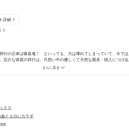
ト詳細
%
祥行の正体は吸血鬼！ といっても、力は薄れてしまっていて、今では
。厄介な体質の祥行は、片想い中の優しくて天然な親友・暁人につけ込
そんな友情以上恋人未満カラダの関係アリの二人に近づく大学卒業式。
先、暁人からルームシェアを誘われた！ けど一緒に住んだら絶対好き
欲しいのはキミの血とエロいカラダ」（1）〜（4）は、電子配信中のビーボ
されております。
ックス
の血とエロいカラダ
/08