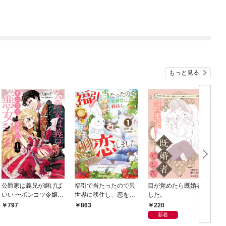
もっと見る
公爵家は義兄が継げば
福引で当たったので異
目が覚めたら既婚者で
いい 〜ポンコツ令嬢の
世界に移住し、恋をし
した。
悪女計画〜 1【電子限
ました（1）【電子限
220
797
863
定かきおろし付】
定かきおろし付】
新着