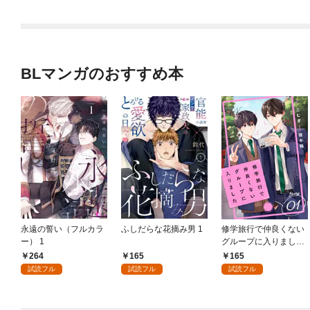
BLマンガのおすすめ本
永遠の誓い（フルカラ
ふしだらな花摘み男 1
修学旅行で仲良くない
ー） 1
グループに入りました
【単話版】1巻
264
165
165
試読フル
試読フル
試読フル