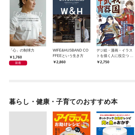
「心」の制球力
WIFE&HUSBAND CO
デジ絵・漫画・イラス
FFEEという生き方
トを描く人に役立つ 戦
1,760
国武器甲冑事典
2,860
2,750
新着
暮らし・健康・子育てのおすすめ本