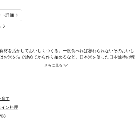
ント詳細
%
食材を活かしておいしくつくる。一度食べれば忘れられないそのおいし
はお米を油で炒めてから作り始めるなど、日本米を使った日本独特の料
に近づけるにはどうするか、日本食材を生かした味を出すにはどうする
ースレシピからタパス、メイン料理まで、これがあれば！の基本レシピ
子育て
ペイン料理
/08