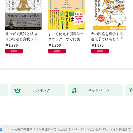
首ヨガで真我と結ぶ
すごく使える脳科学テ
犬の性格を科学する
ヨガ行法と真我 チャク
クニック すぐに実践
遺伝子でひもとく「最
ラと真我の関係 クンダ
したくなる
良の友」の進化
1,776
1,760
1,375
リーニ上昇体験 次元上
新着
新着
新着
昇と真我の関係
ランキング
キャンペーン
理
わが家の本格スペイン料理すべてに応用がきくベースレシピからタパス、メイン料理まで