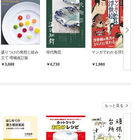
盛りつけの発想と組み
現代陶芸
マンガでわかる浮世絵
立て 増補改訂版
3,080
4,730
1,980
もっと見る