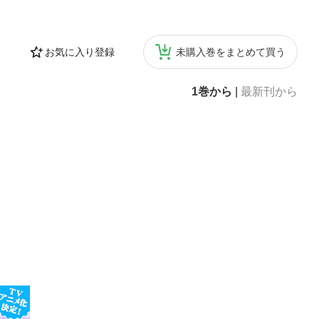
お気に入り登録
未購入巻をまとめて買う
1巻から
|
最新刊から