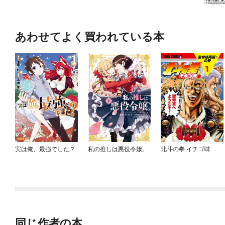
あわせてよく買われている本
実は俺、最強でした？
私の推しは悪役令嬢。
北斗の拳 イチゴ味
同じ作者の本