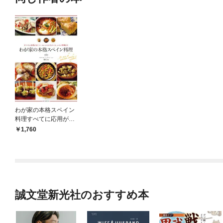
わが家の本格スペイン
料理すべてに応用がき
くベースレシピからタ
1,760
パス、メイン料理まで
誠文堂新光社のおすすめ本