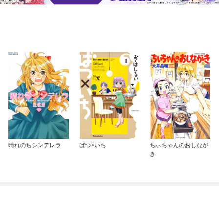
晴れのちシンデレラ
ばつ×いち
ちぃちゃんのおしなが
き