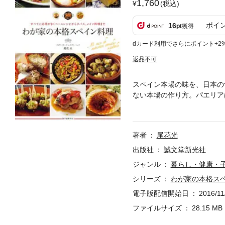
1,760
(税込)
ポイ
16
pt
獲得
dカード利用でさらにポイント+2
返品不可
スペイン本場の味を、日本の
ない本場の作り方。パエリア
ます。それらをより本場の味
解説。すべてに応用がきくベ
著者
尾花光
出版社
誠文堂新光社
ジャンル
暮らし・健康・
シリーズ
わが家の本格ス
電子版配信開始日
2016/11
ファイルサイズ
28.15 MB