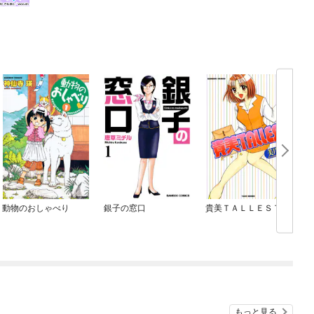
動物のおしゃべり
銀子の窓口
貴美ＴＡＬＬＥＳＴ
もっと見る