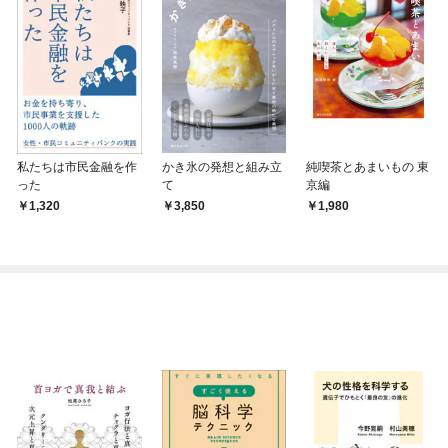
私たちは市民金融を作
かき氷の発想と組み立
純喫茶とあまいもの 東
った
て
京編
1,320
3,850
1,980