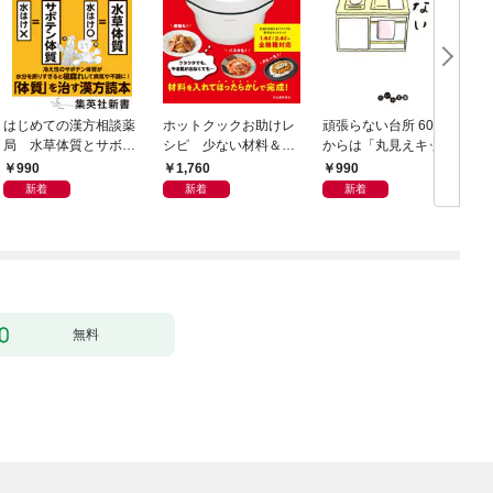
はじめての漢方相談薬
ホットクックお助けレ
頑張らない台所 60歳
お
局 水草体質とサボテ
シピ 少ない材料＆調
からは「丸見えキッチ
ン体質
味料で、あとはスイッ
ン」でラクしておいし
990
1,760
990
チポン！
い
新着
新着
新着
無料