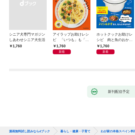
シニア犬専門マガジン
アイラップお助けレシ
ホットクックお助けレ
しあわせシニア犬生活
ピ 「いつも」も「も
シピ 肉と魚のおか
しも」もおいしい！
ず 少ない材料＆調味
1,760
1,760
￥1,760
料で、あとはスイッチ
新着
新着
ポン！
新刊配信予定
漫画無料試し読みならdブック
暮らし・健康・子育て
わが家の本格スペイン料