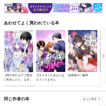
地を知る～自分の立ち向かう課題に向かう～・さあ、ビリオネアへの旅を
始めよう・ＳＴＥＰ３ 対象を選ぶ・リサーチする・ＳＴＥＰ４ 自分の
リソースを洗い出し「対価」を決める・ＳＴＥＰ５ 「打席」に立つ・第
二章まとめ●第三章 人を知る～利他の心でさらなるギフトを受け取る
～・思い描いていた世界を生きよう！・ＳＴＥＰ６ ＧＩＶＥする・ＳＴ
あわせてよく買われている本
ＥＰ７ ゆらぎの中で二次曲線の成長カーブを描く・第三章まとめ・Epilo
gue そして、はじまりの物語■著者 泉忠司 佐藤文昭
【単行本】おデブ悪女
【タテヨミ】あなたは
結界師の一輪華
バッ
に転生したら、なぜか
もういりません
ロイ
ラスボス王子様に執着
今世
されています
りが
てく
OMI
同じ作者の本
もっと見る