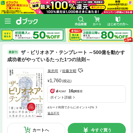
作品検索
カート
はじめての方へ
ザ・ビリオネア・テンプレート ～500億を動かす
最新刊
成功者がやっているたった1つの法則～
泉忠司
佐藤文昭
1,760
(税込)
16
pt
獲得
ポイント詳細
dカード利用でさらにポイント+2%
返品不可
カートへ
今すぐ買う