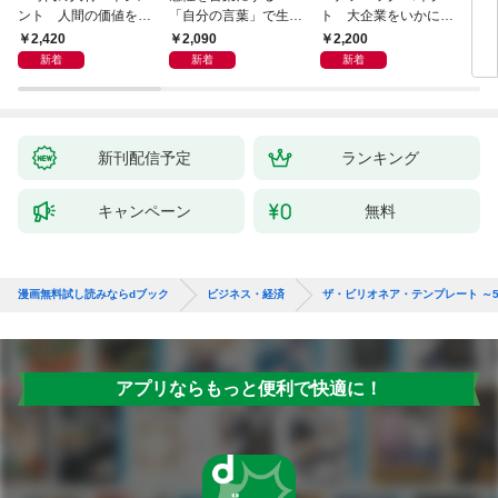
ント 人間の価値を最
「自分の言葉」で生き
ト 大企業をいかに変
ステ
大化する条件
るための教科書
えるか
成功
2,420
2,090
2,200
5
新着
新着
新着
新刊配信予定
ランキング
キャンペーン
無料
漫画無料試し読みならdブック
ビジネス・経済
ザ・ビリオネア・テンプレート ～
アプリならもっと便利で快適に！