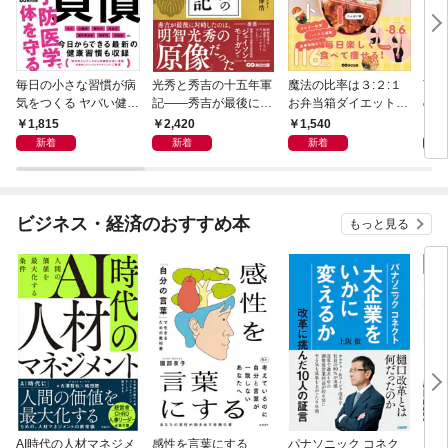
毎日の小さな習慣が病
光秀と秀吉の十五年軍
魔法の比率は３:２:１
言い
気をつくる ヤバい健康
記――秀吉が最後に対
お弁当箱ダイエット―
のに
負債
峙したのは、明智光秀
―毎日楽しく食べて痩
が知
1,815
2,420
1,540
1,
の「原像」だった
せる１１６レシピ
方」
新着
新着
新着
ビジネス・経済のおすすめ本
もっと見る
AI時代の人材マネジメ
感性を言葉にする
パナソニック コネク
「使