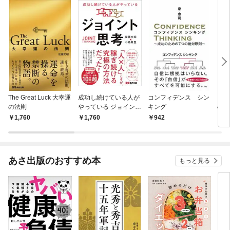
The Great Luck 大幸運
成功し続けている人が
コンフィデンス シン
クロ
の法則
やっている ジョイント
キング
の約
思考――「人×人」こ
1,760
1,760
942
4
そが、稼ぎ続ける究極
の方法だった！
あさ出版のおすすめ本
もっと見る