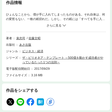
作品情報
ひょんなことから、僕が手に入れてしまったものがある。それ自体は、何
の変哲もない、一枚の紙切れだ。しかし、その紙には「すべてを手に入れ
る秘密」が書かれていた…！人生の成功者たちが明かしたたった１つの成
功法則とは？「人生の成功者」と呼ばれる人々には、持って生まれた才能
や、恵まれた環境がある。だから、彼らが成功するのは当たり前じゃない
か――。そんなふうに思っている人は決して少なくないでしょう。ただ、
著者
泉忠司
佐藤文昭
じつのところ成功するためには 才能も環境も必要なく、たった１つの成功
出版社
あさ出版
法則を実行するだけでいいのです本書では、成功者が実践しているこの“成
功法則”を、「ビリオネア・テンプレート」と呼んでいます。いわば、“成
ジャンル
ビジネス・経済
功者になるための共通フォーマット”です。この「ビリオネア・テンプレー
シリーズ
ザ・ビリオネア・テンプレート ～500億を動かす成功者がや
ト」さえあれば、たとえ、お金がなくても、人脈がなくても、マイナスか
っているたった1つの法則～
らのスタートだったとしても、人生で必ず成功をおさめることができるの
です。ですから、もし、あなたが・今の生活に不満がある・現在の状況か
電子版配信開始日
2017/09/29
ら脱却したい・独立して成功をつかみたい・事業を軌道に乗せたいと思っ
ファイルサイズ
3.16 MB
ているのであればまずは本書を一読くださいきっと現状を打破するような
発見があるはずです。なお、書籍には、“ビリオネア”として今も第一線で
活躍する２人の著者が熱い思いを語った４時間超の映像コード特典も付い
作品をシェアする
ています。今の状況をなんとかしたい! でも、何から始めていいかわから
ない……! そんな方の心に熱く、強く響く一冊です。■目次Prologue 人生
の扉を開く、唯一の鍵●第一章 天を知る～自分が本当に生きたい自分を
知る～・今までの自分に別れを告げよう！・ＳＴＥＰ１ 絶対的自信を持
つ・ＳＴＥＰ２ ゴールを明確にイメージする・第一章まとめ●第二章