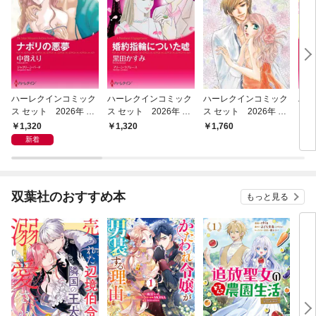
ハーレクインコミック
ハーレクインコミック
ハーレクインコミック
ハー
ス セット 2026年 vo
ス セット 2026年 vo
ス セット 2026年 vo
ス 
l.1011
l.994
l.925
l.85
1,320
1,320
1,760
1,
新着
双葉社のおすすめ本
もっと見る