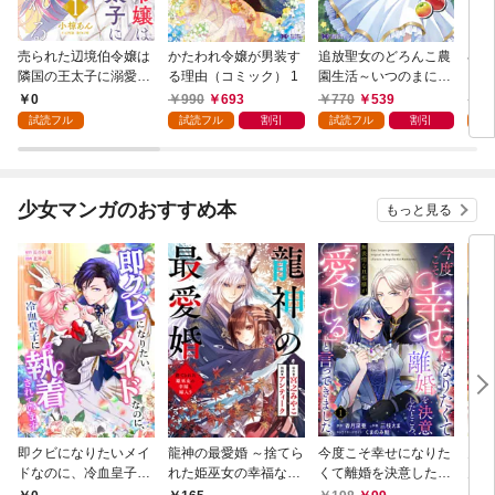
売られた辺境伯令嬢は
かたわれ令嬢が男装す
追放聖女のどろんこ農
小林
隣国の王太子に溺愛さ
る理由（コミック） 1
園生活～いつのまにか
ゴン
れる 1
隣国を救ってしまいま
0
990
693
770
539
7
した～（コミック） 1
試読フル
試読フル
割引
試読フル
割引
試
少女マンガのおすすめ本
もっと見る
即クビになりたいメイ
龍神の最愛婚 ～捨てら
今度こそ幸せになりた
鬼条
ドなのに、冷血皇子に
れた姫巫女の幸福な嫁
くて離婚を決意したと
見初
執着されています第1
入り～: 1
ころ、無表情な旦那様
～１