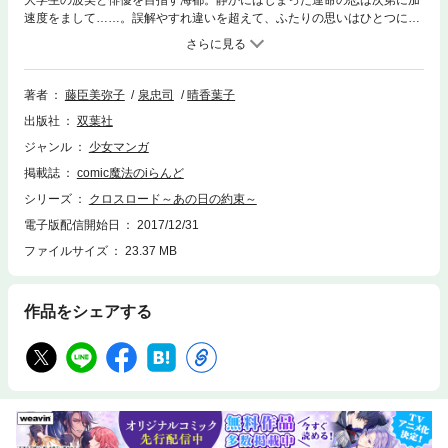
大学生の波美と俳優を目指す海都。静かにはじまった運命の恋は次第に加
速度をまして……。誤解やすれ違いを超えて、ふたりの思いはひとつにな
る!! 魔法のｉらんどで話題沸騰の「恋に効くケータイ小説」が完全コミ
ック化！
著者
藤臣美弥子
泉忠司
晴香葉子
出版社
双葉社
ジャンル
少女マンガ
掲載誌
comic魔法のiらんど
シリーズ
クロスロード～あの日の約束～
電子版配信開始日
2017/12/31
ファイルサイズ
23.37 MB
作品をシェアする