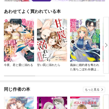
あわせてよく買われている本
今夜、君と愛に溺れる
甘い罠に溺れたら
義妹に婚約者を奪われ
優し
た落ちこぼれ令嬢は、
んの
天才魔術師に溺愛され
て。
る（コミック）
暮ら
ク）
同じ作者の本
もっと見る