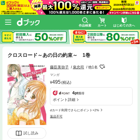
作品検索
カート
はじめての方へ
クロスロード～あの日の約束～ 1巻
藤臣美弥子
泉忠司
他1名
マンガ
495
(税込)
4
pt
獲得
ポイント詳細
dカード利用でさらにポイント+2%
返品不可
試し読み