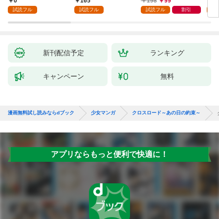
0
165
198
99
1
話
が「愛してる」と言っ
試読フル
試読フル
試読フル
割引
試
てきました。1
新刊配信予定
ランキング
キャンペーン
無料
漫画無料試し読みならdブック
少女マンガ
クロスロード～あの日の約束～
アプリならもっと便利で快適に！