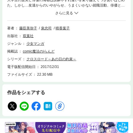
大学生の波美と俳優の海都は誤解やすれ違いを乗り越えてつきあいはじめ
た。しかし…友達からのいやがらせ、うまくいかない就職活動、俳優とし
て有名になっていく海都になかなか会えないこと…。波美の悩みはつきな
くて……。
著者
藤臣美弥子
泉忠司
晴香葉子
出版社
双葉社
ジャンル
少女マンガ
掲載誌
comic魔法のiらんど
シリーズ
クロスロード～あの日の約束～
電子版配信開始日
2017/12/31
ファイルサイズ
22.30 MB
作品をシェアする