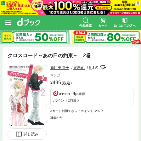
作品検索
カート
はじめての方へ
クロスロード～あの日の約束～ 2巻
藤臣美弥子
泉忠司
他1名
マンガ
495
(税込)
4
pt
獲得
ポイント詳細
dカード利用でさらにポイント+2%
返品不可
試し読み