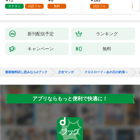
71
0
165
1
で、責任とってもらい
タテヨミ
試読フル
無料
試読フル
試
ます～［ばら売り］
第1話
新刊配信予定
ランキング
キャンペーン
無料
漫画無料試し読みならdブック
少女マンガ
クロスロード～あの日の約束～
アプリならもっと便利で快適に！