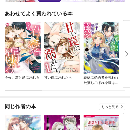
あわせてよく買われている本
今夜、君と愛に溺れる
甘い罠に溺れたら
義妹に婚約者を奪われ
優し
た落ちこぼれ令嬢は、
んの
天才魔術師に溺愛され
て。
る（コミック）
暮ら
ク）
同じ作者の本
もっと見る