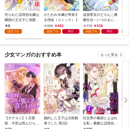
売られた辺境伯令嬢は
かたわれ令嬢が男装す
追放聖女のどろんこ農
ミイ
隣国の王太子に溺愛さ
る理由（コミック） 1
園生活～いつのまにか
れる 1
隣国を救ってしまいま
0
990
693
770
539
7
した～（コミック） 1
試読フル
試読フル
割引
試読フル
割引
試
少女マンガのおすすめ本
もっと見る
【タテヨミ】1.旦那
婚約した王子は元暗殺
社交界の毒婦とよばれ
視線
様、今世は死んだら許
者でした 第1話
る私～素敵な辺境伯令
る 1
しません
息に腕を折られたの