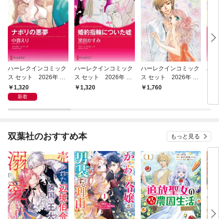
ハーレクインコミック
ハーレクインコミック
ハーレクインコミック
ハー
ス セット 2026年 vo
ス セット 2026年 vo
ス セット 2026年 vo
ス 
l.1011
l.994
l.925
l.85
1,320
1,320
1,760
1,
新着
双葉社のおすすめ本
もっと見る