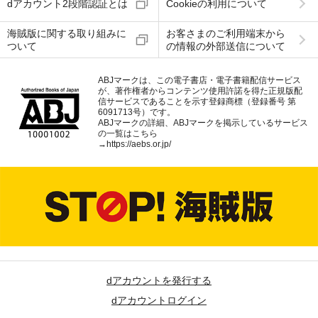
dアカウント2段階認証とは
Cookieの利用について
海賊版に関する取り組みに
お客さまのご利用端末から
ついて
の情報の外部送信について
ABJマークは、この電子書店・電子書籍配信サービス
が、著作権者からコンテンツ使用許諾を得た正規版配
信サービスであることを示す登録商標（登録番号 第
6091713号）です。
ABJマークの詳細、ABJマークを掲示しているサービス
の一覧はこちら
→
https://aebs.or.jp/
dアカウントを発行する
dアカウントログイン