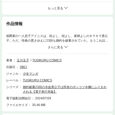
もっと見る
作品情報
侯爵家の一人息子アドニスは、顔よし、頭よし、家柄よしのキラキラ貴公
子。ただ、性格の悪さゆえに23回も婚約を破棄されていた。もうこれ以上
婚約破棄されないようにと、24番目のお相手に選ばれたのは田舎貴族の令
嬢オフィーリア。ひたむきに自分らしく生きる彼女の姿勢が、徐々に侯爵
家の人々の心を溶かし、かけがえのない存在になっていく……そして、ア
ドニスとオフィーリア2人の恋の行方は……！？
著者
玉川玉子
TUGIKURU COMICS
出版社
SBCr
ジャンル
少女マンガ
レーベル
TUGIKURU COMICS
シリーズ
婚約破棄23回の冷血貴公子は田舎のポンコツ令嬢にふりまわ
される【電子単行本版】
電子版配信開始日
2024/07/29
ファイルサイズ
35.46 MB