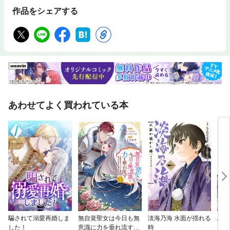
作品をシェアする
あわせてよく買われている本
騙されて溺愛再婚しま
無自覚聖女は今日も無
淡海乃海 水面が揺れる
ふつ
した！
意識に力を垂れ流す
時
ざい