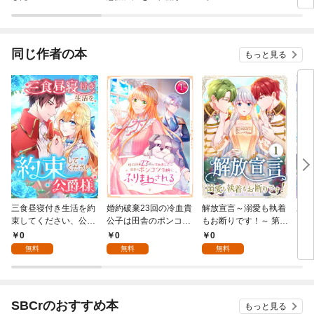
～公爵家の落ちこぼれ
とり
令嬢、嫁ぎ先で幸せを
掴み取る～
同じ作者の本
もっと見る
三食昼寝付き生活を約
婚約破棄23回の冷血貴
解放宣言～溺愛も執着
あな
束してください、公爵
公子は田舎のポンコツ
もお断りです！～ 第1
もり
様 1話
令嬢にふりまわされる
話
（コ
0
0
0
5
1話
本】
無料
無料
無料
SBCrのおすすめ本
もっと見る