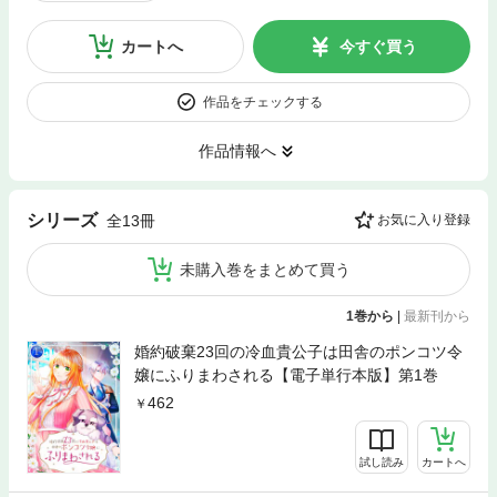
カートへ
今すぐ買う
作品をチェックする
作品情報へ
シリーズ
全13冊
お気に入り登録
未購入巻をまとめて買う
1巻から
|
最新刊から
婚約破棄23回の冷血貴公子は田舎のポンコツ令
嬢にふりまわされる【電子単行本版】第1巻
462
試し読み
カートへ