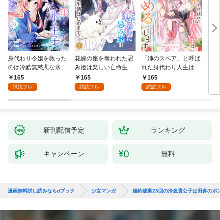
身代わり令嬢を救った
花嫁の座を奪われた忌
「姉のスペア」と呼ば
大好
のは冷酷無慈悲な氷の
み姫は楽しい亡命生活
れた身代わり人生は、
うお
王子の愛でした１
はじめます！１
今日でやめることにし
１
165
165
165
1
ます～辺境で自由を満
試読フル
試読フル
試読フル
試
喫中なので、今さら真
の聖女と言われても知
りません！～１
新刊配信予定
ランキング
キャンペーン
無料
漫画無料試し読みならdブック
少女マンガ
婚約破棄23回の冷血貴公子は田舎のポ