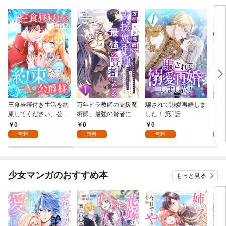
三食昼寝付き生活を約
万年ヒラ教師の支援魔
騙されて溺愛再婚しま
ヒト
束してください、公爵
術師、最強の賢者にな
した！ 第1話
様 1話
る～不人気の支援魔術
0
0
0
0
師は給料泥棒だと魔術
無料
無料
無料
大学をクビになった
が、出世した元教え子
たちのおかげで何も困
らない件～ 第1話
少女マンガのおすすめ本
もっと見る