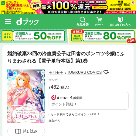
作品検索
カート
はじめての方へ
婚約破棄23回の冷血貴公子は田舎のポンコツ令嬢にふ
りまわされる【電子単行本版】第1巻
玉川玉子
TUGIKURU COMICS
マンガ
462
(税込)
4
pt
獲得
ポイント詳細
dカード利用でさらにポイント+2%
返品不可
試し読み