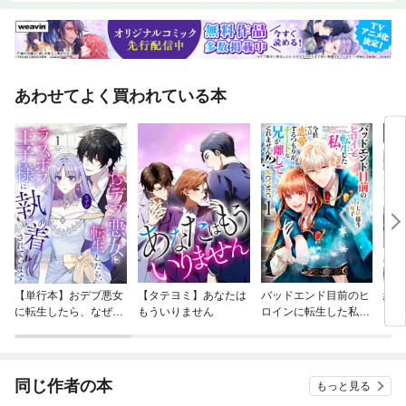
あわせてよく買われている本
【単行本】おデブ悪女
【タテヨミ】あなたは
バッドエンド目前のヒ
結界
に転生したら、なぜか
もういりません
ロインに転生した私、
ラスボス王子様に執着
今世では恋愛するつも
されています
りがチートな兄が離し
てくれません！？@C
OMIC
同じ作者の本
もっと見る