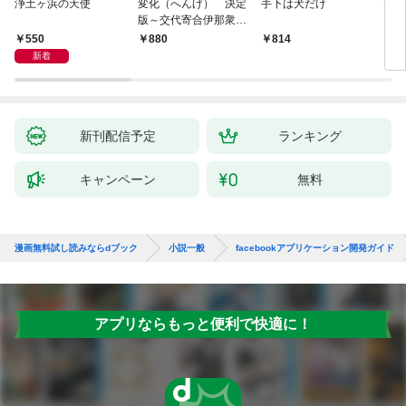
浄土ヶ浜の天使
変化（へんげ） 決定
手下は犬だけ
鬼役
版～交代寄合伊那衆異
聞（1）～
550
880
814
7
新着
新刊配信予定
ランキング
キャンペーン
無料
漫画無料試し読みならdブック
小説一般
facebookアプリケーション開発ガイド
アプリならもっと便利で快適に！