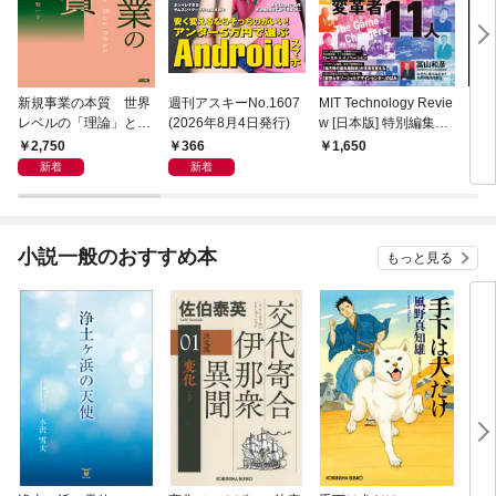
新規事業の本質 世界
週刊アスキーNo.1607
MIT Technology Revie
ラー
レベルの「理論」と
(2026年8月4日発行)
w [日本版] 特別編集
プリ 
「現場知」で描く全体
ポスト都市時代の社会
2,750
366
1,650
1,
地図
デザイン 社会実装都
新着
新着
市 ひろしま
小説一般のおすすめ本
もっと見る