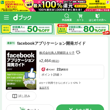
作品検索
カート
はじめての方へ
facebookアプリケーション開発ガイド
最新刊
株式会社鳥人間郷田まり子
2,464
(税込)
22
pt
獲得
ポイント詳細
dカード利用でさらにポイント+2%
返品不可
試し読み