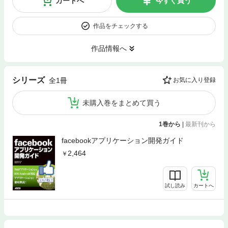
カートへ
今すぐ買う
作品をチェックする
作品情報へ
シリーズ
全1冊
お気に入り登録
未購入巻をまとめて買う
1巻から
|
最新刊から
facebookアプリケーション開発ガイド
2,464
試し読み
カートへ