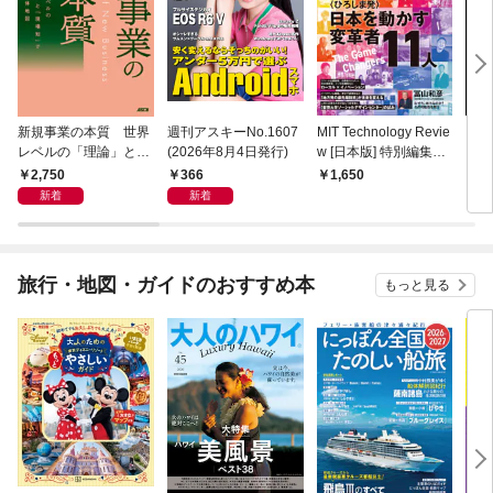
新規事業の本質 世界
週刊アスキーNo.1607
MIT Technology Revie
ラー
レベルの「理論」と
(2026年8月4日発行)
w [日本版] 特別編集
プリ 
「現場知」で描く全体
ポスト都市時代の社会
2,750
366
1,650
1,
地図
デザイン 社会実装都
新着
新着
市 ひろしま
旅行・地図・ガイドのおすすめ本
もっと見る