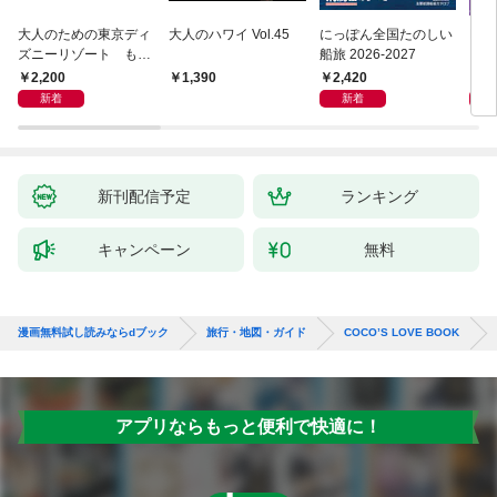
大人のための東京ディ
大人のハワイ Vol.45
にっぽん全国たのしい
D1
ズニーリゾート もっ
船旅 2026-2027
イ 2
とやさしいガイド
2,200
2,420
2,
1,390
新着
新着
新刊配信予定
ランキング
キャンペーン
無料
漫画無料試し読みならdブック
旅行・地図・ガイド
COCO’S LOVE BOOK
アプリならもっと便利で快適に！