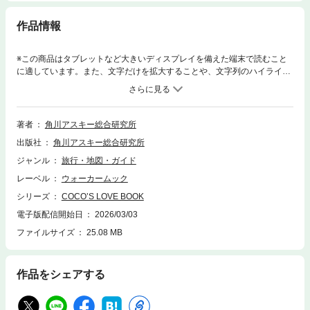
作品情報
※この商品はタブレットなど大きいディスプレイを備えた端末で読むこと
に適しています。また、文字だけを拡大することや、文字列のハイライ
ト、検索、辞書の参照、引用などの機能が使用できません。【全ココスフ
ァン必携】黄色い看板でおなじみのファミリーレストラン「ココス」。創
業45年の歴史と「おいしさの秘密」を全網羅した待望のファンブックが登
場です。（※クーポンは収録しておりません）まずは、圧倒的なシズル感
著者
角川アスキー総合研究所
で巻頭を飾るのは、ココスの人気メニューグラビア。続いて、看板商品
出版社
角川アスキー総合研究所
「包み焼きハンバーグ」にフォーカス。ホイルを開けた瞬間のあの香り、
秘伝のソース、隠し味のマデイラワイン、そして特製オーブンでの焼き上
ジャンル
旅行・地図・ガイド
げ工程まで、長年愛され続ける、おいしさの“解像度”を一気に高めていき
レーベル
ウォーカームック
ます。また、ファミレスで初めて実施した「朝食バイキング」。そのクオ
リティの高さと豊富な品ぞろえを深堀り大解剖。さらには、発展途上国の
シリーズ
COCO’S LOVE BOOK
生産物を適正価格で輸入する「フェアトレード」への取り組みや、担当者
電子版配信開始日
2026/03/03
が語る「人気フェアメニュー」の開発秘話など、企業の熱い想いも徹底取
ファイルサイズ
25.08 MB
材しています。そのほか、ドリンクバーの無限の可能性を楽しめるウラ
技、管理栄養士が教える目的別の最強組み合わせメニューなど、ココスへ
行くのが待ち遠しくなる実用ネタもばっちり伝授します。懐かしの「歴代
キラキラ制服図鑑」や、スタッフの1日に密着したドキュメント24時、創
作品をシェアする
業からの歴史をたどるヒストリーなど、読みごたえ抜群のコンテンツが満
載です。※掲載情報は26年1月31日時点のものであり、本書刊行後にメニ
ュー、価格、データ、数字、店舗など各種内容の変更や、閉店、サービス