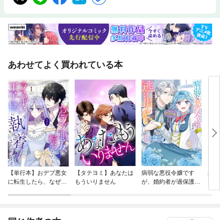
＆商品販売を停止する場合があります。※一部記事・写真は掲載していな
い場合があります。
あわせてよく買われている本
【単行本】おデブ悪女
【タテヨミ】あなたは
病弱な悪役令嬢です
妹は
に転生したら、なぜか
もういりません
が、婚約者が過保護す
ラスボス王子様に執着
ぎて逃げ出したい(私
されています
たち犬猿の仲でしたよ
ね！？)