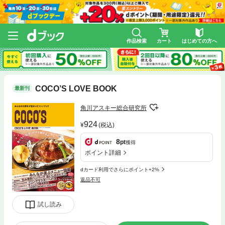
作品検索
カート
はじめての方へ
COCO’S LOVE BOOK
最新刊
角川アスキー総合研究所
924
(税込)
8
pt
獲得
ポイント詳細
dカード利用でさらにポイント+2%
返品不可
試し読み