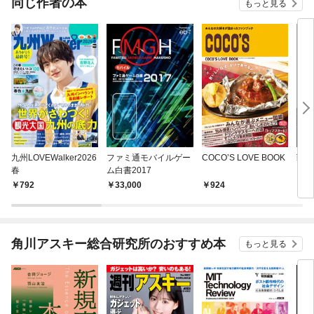
同じ作者の本
もっと見る
九州LOVEWalker2026
ファミ通モバイルゲー
COCO’S LOVE BOOK
戦国L
春
ム白書2017
792
33,000
924
1,
角川アスキー総合研究所のおすすめ本
もっと見る