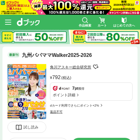
作品検索
カート
はじめての方へ
九州パパママWalker2025-2026
最新刊
角川アスキー総合研究所
792
(税込)
7
pt
獲得
ポイント詳細
dカード利用でさらにポイント+2%
返品不可
試し読み