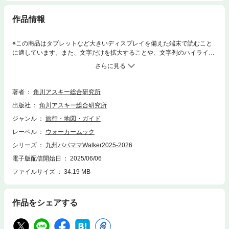
作品情報
※この商品はタブレットなど大きいディスプレイを備えた端末で読むこと
に適しています。また、文字だけを拡大することや、文字列のハイライ
ト、検索、辞書の参照、引用などの機能が使用できません。頑張らない！
手抜きでOK！家族みんなが笑顔になれる福帰りおでかけのススメ「今度
のお休み、どこに行こう？」家族みんなが楽しめるおでかけはしたいけれ
ど、計画や準備が大変…と感じているパパママはいませんか？ 今回は、そ
著者
角川アスキー総合研究所
んな忙しいあなたにピッタリ！ 【手間かけない】【よくばらない】【こだ
出版社
角川アスキー総合研究所
わらない】の三拍子揃った、“手抜き”でOKな福岡の日帰りおでかけスポッ
トをご紹介します。人気ジャンル別！お手軽日帰りおでかけスポット道の
ジャンル
旅行・地図・ガイド
駅で気軽に立ち寄れる「道の駅おおとう桜街道」、知的好奇心を刺激する
レーベル
ウォーカームック
「関門海峡ミュージアム」、海風を感じてリフレッシュできる「玄海エネ
ルギーパークあすぴあ」、など６つのスポットを徹底紹介。人気スポット
シリーズ
九州パパママWalker2025-2026
で半日遊んで、帰りに立ち寄りも楽しむスタイルです。もっと気軽に！お
電子版配信開始日
2025/06/06
でかけBESTスポット161さらに、本誌では【テーマパーク】【動物園・水
ファイルサイズ
34.19 MB
族館】【ミュージアム】【大型公園】【アクティビティ】【水遊び】【BB
Q】【グランピング】【手作り体験】【フルーツ狩り】【工場見学】【乗
り物】【道の駅】【日帰り温泉】【貸切り湯】など、一年を通して使える
遊び場ガイドをたっぷりご紹介！忙しいパパママ必見！ミキティ流おでか
作品をシェアする
け術今回のインタビューでは、タレントの藤本美貴さんが初登場！ 忙しい
毎日の中でも家族との時間を大切にするミキティ流のおでかけ術を教えて
いただきました。ミキティ曰く、「完璧な計画なんていらない！ その場の