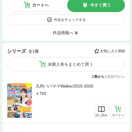
カートへ
今すぐ買う
作品をチェックする
作品情報へ
シリーズ
全1冊
お気に入り登録
未購入巻をまとめて買う
1巻から
|
最新刊から
九州パパママWalker2025-2026
792
試し読み
カートへ