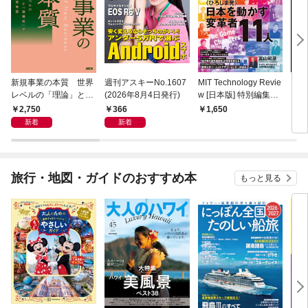
新規事業の本質 世界
週刊アスキーNo.1607
MIT Technology Revie
ラー
レベルの「理論」と
(2026年8月4日発行)
w [日本版] 特別編集
プリ 
「現場知」で描く全体
ポスト都市時代の社会
2,750
366
1,650
1,
地図
デザイン 社会実装都
新着
新着
市 ひろしま
旅行・地図・ガイドのおすすめ本
もっと見る