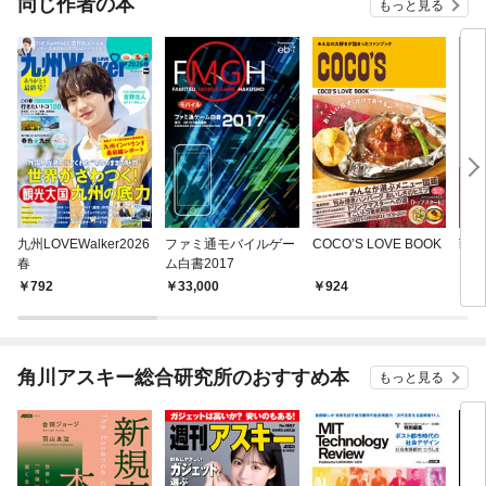
同じ作者の本
もっと見る
九州LOVEWalker2026
ファミ通モバイルゲー
COCO’S LOVE BOOK
戦国L
春
ム白書2017
792
33,000
924
1,
角川アスキー総合研究所のおすすめ本
もっと見る