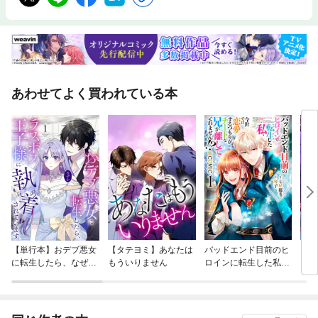
流れを楽しむのが一番。※掲載のデータは25年5月現在のものです。施設の
都合により内容・休み・営業時間が変更になる場合があります。※クーポ
ンは収録しておりません。※一部記事・写真は掲載していない場合があり
ます。
あわせてよく買われている本
【単行本】おデブ悪女
【タテヨミ】あなたは
バッドエンド目前のヒ
【タ
に転生したら、なぜか
もういりません
ロインに転生した私、
リ〜
ラスボス王子様に執着
今世では恋愛するつも
されています
りがチートな兄が離し
てくれません！？@C
OMIC