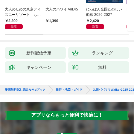
大人のための東京ディ
大人のハワイ Vol.45
にっぽん全国たのしい
D1
ズニーリゾート もっ
船旅 2026-2027
イ 2
とやさしいガイド
2,200
2,420
2,
1,390
新着
新着
新刊配信予定
ランキング
キャンペーン
無料
漫画無料試し読みならdブック
旅行・地図・ガイド
九州パパママWalker2025-20
アプリならもっと便利で快適に！