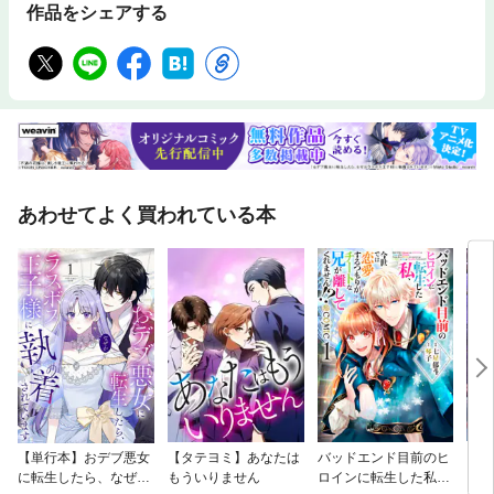
作品をシェアする
あわせてよく買われている本
【単行本】おデブ悪女
【タテヨミ】あなたは
バッドエンド目前のヒ
【タ
に転生したら、なぜか
もういりません
ロインに転生した私、
リ〜