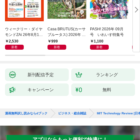
ウィークリー・ダイヤ
Casa BRUTUS(カーサ
PASH! 2026年 09月
DI
モンドZAi 26年8月10
ブルータス) 2026年 9
号 いれいす特集号
ド・
日・17日合併号
月号 [もっと学べる！
ー 
2,530
999
1,100
2,
動物園と水族館]
「上
新着
新着
新着
する
新刊配信予定
ランキング
キャンペーン
無料
漫画無料試し読みならdブック
ビジネス・総合雑誌
MIT Technology Rev
アプリならもっと便利で快適に！