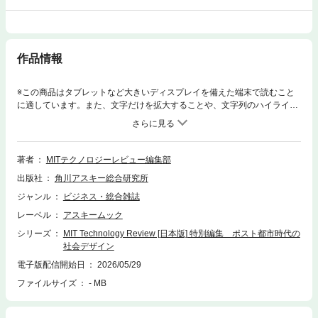
作品情報
※この商品はタブレットなど大きいディスプレイを備えた端末で読むこと
に適しています。また、文字だけを拡大することや、文字列のハイライ
ト、検索、辞書の参照、引用などの機能が使用できません。AI時代、都市
部のホワイトカラーが不要になっていくともいわれるなか、地方の存在感
が大きくなっていく。ポスト都市時代を見つめた新しいビジネスMOOK。
少子高齢化でイノベーションが急務な日本において、最大の壁は「実証フ
著者
MITテクノロジーレビュー編集部
ィールド」の不足である。本書は、多様な地形と産業が凝縮された「日本
出版社
角川アスキー総合研究所
の縮図」広島を、国内最適なテストベッド（実験都市）として再定義す
る。現場で挑む変革者の姿や挑戦を支えるエコシステム、さらに首都圏企
ジャンル
ビジネス・総合雑誌
業とのハブとなる「叡啓大学」の役割を紹介。広島を舞台にした共創が、
レーベル
アスキームック
新規事業の社会実装を加速させる有力な選択肢であることを提示する一
冊。
シリーズ
MIT Technology Review [日本版] 特別編集 ポスト都市時代の
社会デザイン
電子版配信開始日
2026/05/29
ファイルサイズ
- MB