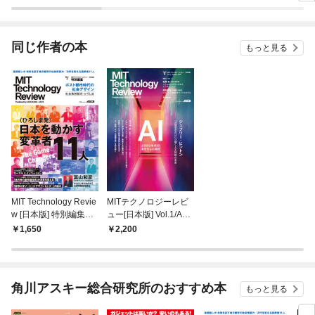
ラスボス王子様に執着
今世では恋愛するつも
されています
りがチートな兄が離し
てくれません！？@C
OMIC
同じ作者の本
もっと見る
MIT Technology Revie
MITテクノロジーレビ
w [日本版] 特別編集
ュー[日本版] Vol.1/Aut
ポスト都市時代の社会
umn 2020 AI Issue
1,650
2,200
デザイン 社会実装都
市 ひろしま
角川アスキー総合研究所のおすすめ本
もっと見る