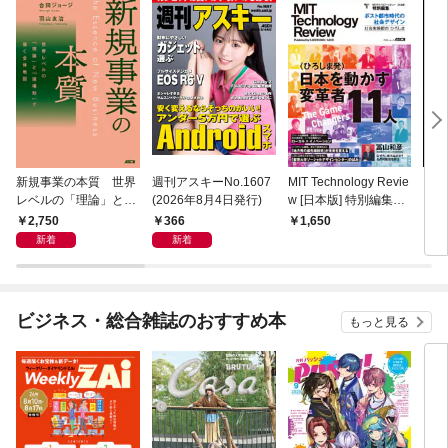
新規事業の本質 世界
週刊アスキーNo.1607
MIT Technology Revie
ラー
レベルの「理論」と
(2026年8月4日発行)
w [日本版] 特別編集
プリ 
「現場知」で描く全体
ポスト都市時代の社会
2,750
366
1,650
1,
地図
デザイン 社会実装都
新着
新着
市 ひろしま
ビジネス・総合雑誌のおすすめ本
もっと見る