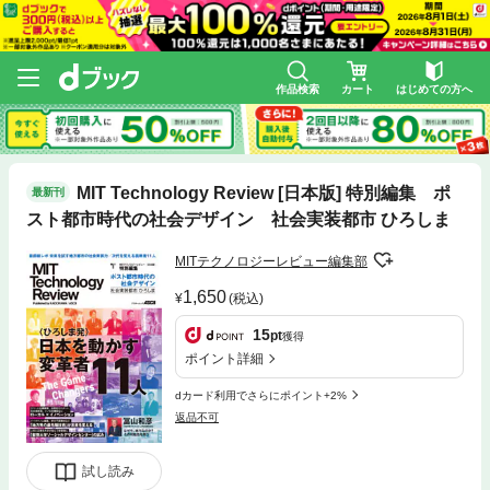
作品検索
カート
はじめての方へ
MIT Technology Review [日本版] 特別編集 ポ
最新刊
スト都市時代の社会デザイン 社会実装都市 ひろしま
MITテクノロジーレビュー編集部
1,650
(税込)
15
pt
獲得
ポイント詳細
dカード利用でさらにポイント+2%
返品不可
試し読み