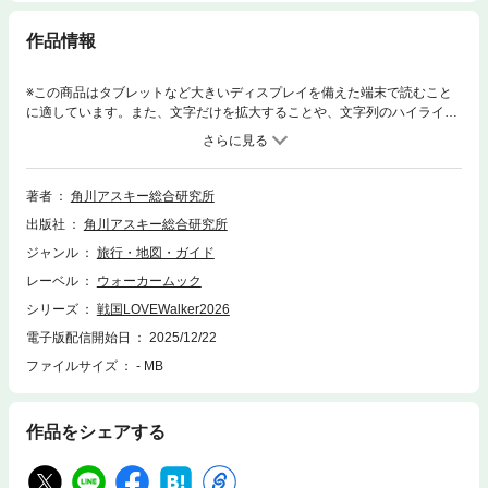
作品情報
※この商品はタブレットなど大きいディスプレイを備えた端末で読むこと
に適しています。また、文字だけを拡大することや、文字列のハイライ
ト、検索、辞書の参照、引用などの機能が使用できません。戦国のロマン
をテーマにしたシリーズ第４弾。今回のテーマは「豊臣秀吉・秀長の
城」。天下人・秀吉とその弟・秀長が築いた、あるいは関わった全国の城
郭を、秀吉の生涯と戦いの軌跡を追って徹底的に紹介します。本誌の巻頭
著者
角川アスキー総合研究所
企画は、城郭研究の第一人者である千田嘉博先生へのインタビュー。先生
出版社
角川アスキー総合研究所
の独自の視点から、豊臣兄弟の築城術や、天下統一の過程で城が果たした
役割を深く掘り下げます。特集では、木下藤吉郎時代の小牧山城や墨俣城
ジャンル
旅行・地図・ガイド
から、はじめて一国一城の主となった長浜城、中国攻めの拠点となった姫
レーベル
ウォーカームック
路城、天下統一の拠点となった大坂城、また、秀長の居城となった大和郡
山城などを、お城そのものと城下町の見どころも合わせて詳しく紹介。そ
シリーズ
戦国LOVEWalker2026
して終焉の地である伏見城に至るまで、約13のフェーズに分けて、秀吉・
電子版配信開始日
2025/12/22
秀長の生涯をたどります。秀吉・秀長の主要な城をほぼ網羅。各城の背景
ファイルサイズ
- MB
にある歴史や、攻防のドラマを詳細な解説と図版で解説します。特別企画
として、大阪城を徹底的に紹介。25年春にオープンした豊臣石垣館をはじ
め、豊臣時代の大坂城の痕跡を探します。また、シリーズの定番企画「戦
国メタ散歩」も。今回は、金沢（前田利家）、三方原の戦い（徳川家
作品をシェアする
康）、河越城の戦い（北条氏康）、九州の関ヶ原（黒田官兵衛）の４つの
テーマで展開します。ほか、付録として2026年現存１２天守カレンダー、
人気のゲーム「信長の野望 出陣」とコラボしたオリジナル御城印などがつ