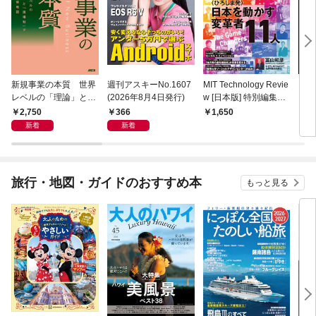
新規事業の本質 世界
週刊アスキーNo.1607
MIT Technology Revie
ラー
レベルの「理論」と
(2026年8月4日発行)
w [日本版] 特別編集
プリ 
「現場知」で描く全体
ポスト都市時代の社会
2,750
366
1,650
1,
地図
デザイン 社会実装都
新着
新着
市 ひろしま
旅行・地図・ガイドのおすすめ本
もっと見る