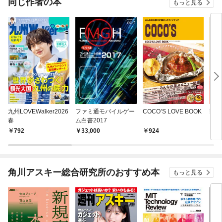
同じ作者の本
もっと見る
九州LOVEWalker2026
ファミ通モバイルゲー
COCO’S LOVE BOOK
戦国L
春
ム白書2017
792
33,000
924
1,
角川アスキー総合研究所のおすすめ本
もっと見る