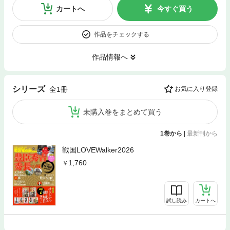
カートへ
今すぐ買う
作品をチェックする
作品情報へ
シリーズ
全1冊
お気に入り登録
未購入巻をまとめて買う
1巻から
|
最新刊から
戦国LOVEWalker2026
1,760
試し読み
カートへ