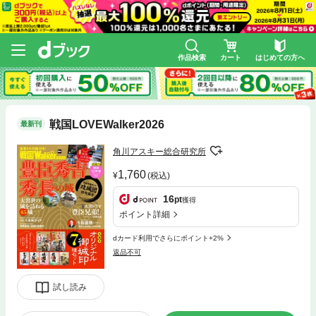
作品検索
カート
はじめての方へ
戦国LOVEWalker2026
最新刊
角川アスキー総合研究所
1,760
(税込)
16
pt
獲得
ポイント詳細
dカード利用でさらにポイント+2%
返品不可
試し読み