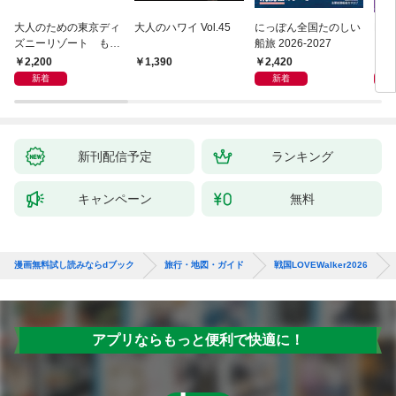
大人のための東京ディ
大人のハワイ Vol.45
にっぽん全国たのしい
D1
ズニーリゾート もっ
船旅 2026-2027
イ 2
とやさしいガイド
2,200
2,420
2,
1,390
新着
新着
新刊配信予定
ランキング
キャンペーン
無料
漫画無料試し読みならdブック
旅行・地図・ガイド
戦国LOVEWalker2026
アプリならもっと便利で快適に！