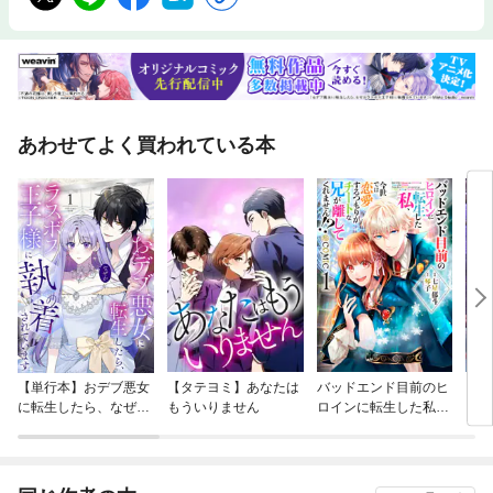
いたお得な一冊です。※企画内容は変更・更新する場合があります。※掲載
情報は紙版発行時のものであり、施設の都合により内容・休み・営業時間
が変更になる場合があります。※一部記事・写真は掲載していない場合が
あります。
あわせてよく買われている本
【単行本】おデブ悪女
【タテヨミ】あなたは
バッドエンド目前のヒ
【タ
に転生したら、なぜか
もういりません
ロインに転生した私、
リ〜
ラスボス王子様に執着
今世では恋愛するつも
されています
りがチートな兄が離し
てくれません！？@C
OMIC