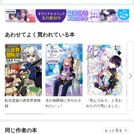
あわせてよく買われている本
転生貴族の異世界冒険
氷の侯爵様に甘やかさ
「死んでみろ」と言わ
公爵
録
れたいっ！
れたので死にました。
当た
同じ作者の本
もっと見る