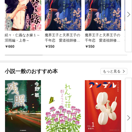
続々・仁義なき嫁１～
魔界王子と天界王子の
魔界王子と天界王子の
魔界
淫雨編・上巻～
千年恋 愛道祖師修羅
千年恋 愛道祖師修羅
千年
3～妖魔編～
2～後宮事件編～ 謎
１～
660
550
550
4
解きは極上宮廷菓子と
極上茶で
小説一般のおすすめ本
もっと見る