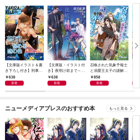
【文庫版イラスト＆書
【文庫版・イラスト付
召喚された気象予報士
刑事
き下ろし付き】刑事に
き】夜明け前まで～仁
と溺愛王太子の謎解き
悩める恋の色
義なき嫁番外～
空もよう
638
638
858
6
新着
新着
新着
ニューメディアプレスのおすすめ本
もっと見る