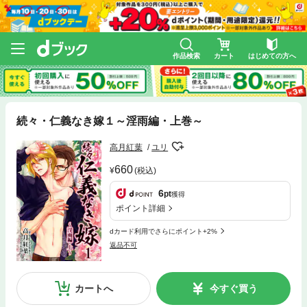
作品検索
カート
はじめての方へ
続々・仁義なき嫁１～淫雨編・上巻～
高月紅葉
ユリ
660
(税込)
6
pt
獲得
ポイント詳細
dカード利用でさらにポイント+2%
返品不可
カートへ
今すぐ買う