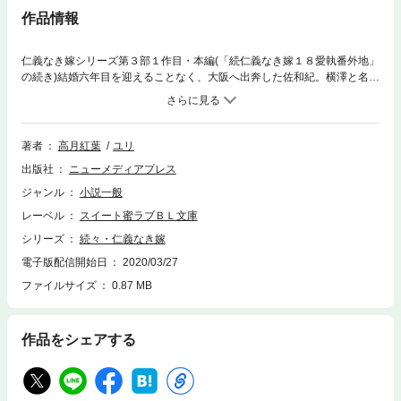
作品情報
仁義なき嫁シリーズ第３部１作目・本編(「続仁義なき嫁１８愛執番外地」
の続き)結婚六年目を迎えることなく、大阪へ出奔した佐和紀。横澤と名を
変えた元世話係の岡村の助けを借り、『花牡丹のサーシャ』と呼ばれなが
らのチンピラ生活は、忍んでくる周平との逢瀬もあり、以前と大きな違い
がない。しかし、逢瀬の最中に周平とケンカをしてしまう。落ち込む佐和
紀だが、大阪のヤクザ・美園から力試しの依頼が舞い込み、それどころで
著者
高月紅葉
ユリ
はなくなるのだった。美園の依頼内容は、繁華街でヤクザにケンカを売っ
出版社
ニューメディアプレス
てくる『パーティー主催団体・紅蓮隊』を抑えること。その団体の後ろに
は、直登のアニキ分であり、佐和紀と直登の稼ぐ金で遊び歩く木下の影も
ジャンル
小説一般
あり…。仁義なき嫁シリーズ・第三部開始。※初出：『仁義なき嫁・淫雨
レーベル
スイート蜜ラブＢＬ文庫
編』2019年12月発行・同人誌
シリーズ
続々・仁義なき嫁
電子版配信開始日
2020/03/27
ファイルサイズ
0.87 MB
作品をシェアする