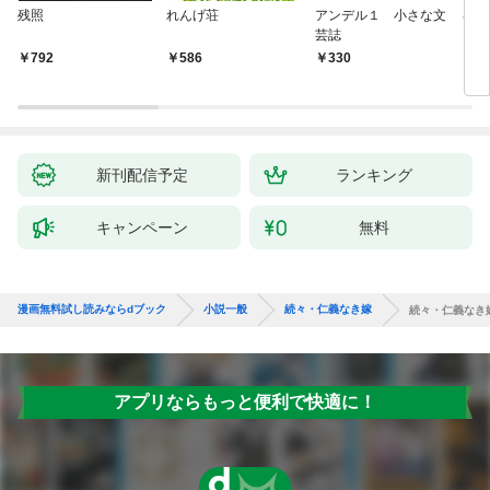
残照
れんげ荘
アンデル１ 小さな文
琴子
芸誌
792
586
330
7
新刊配信予定
ランキング
キャンペーン
無料
漫画無料試し読みならdブック
小説一般
続々・仁義なき嫁
続々・仁義なき
アプリならもっと便利で快適に！