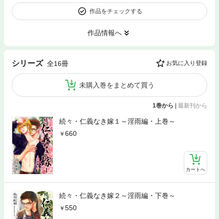
作品をチェックする
作品情報へ
シリーズ
全16冊
お気に入り登録
未購入巻をまとめて買う
1巻から
|
最新刊から
続々・仁義なき嫁１～淫雨編・上巻～
660
カートへ
続々・仁義なき嫁２～淫雨編・下巻～
550