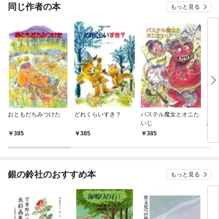
OMIC
同じ作者の本
もっと見る
おともだちみつけた
どれくらいすき？
パステル魔女とオニた
とこ
いじ
紹介
385
385
385
3
銀の鈴社のおすすめ本
もっと見る