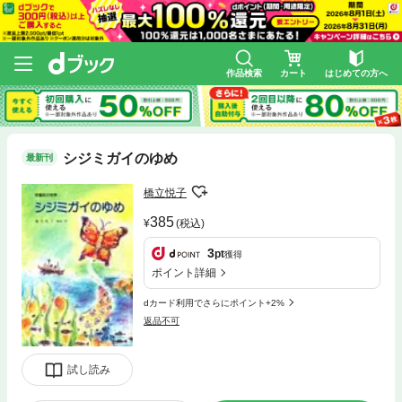
作品検索
カート
はじめての方へ
シジミガイのゆめ
最新刊
橋立悦子
385
(税込)
3
pt
獲得
ポイント詳細
dカード利用でさらにポイント+2%
返品不可
試し読み