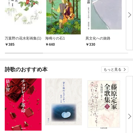
万葉野の花水彩画集(1)
海鳴りの石1
異文化への旅路
四季
385
440
330
3
詩歌のおすすめ本
もっと見る