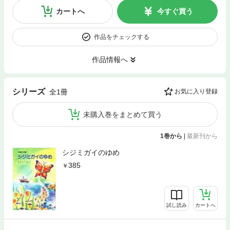
カートへ
今すぐ買う
作品をチェックする
作品情報へ
シリーズ
全1冊
お気に入り登録
未購入巻をまとめて買う
1巻から
|
最新刊から
シジミガイのゆめ
385
試し読み
カートへ