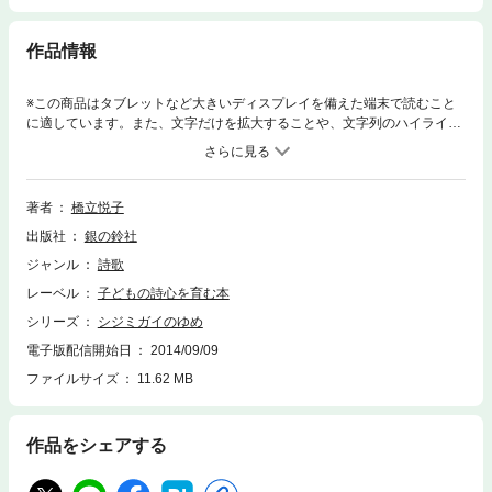
作品情報
※この商品はタブレットなど大きいディスプレイを備えた端末で読むこと
に適しています。また、文字だけを拡大することや、文字列のハイライ
ト、検索、辞書の参照、引用などの機能が使用できません。児童詩の世界
一年生の詩ひみつ・・・ひみつはひとりぼっちおとうさんもおかあさんも
いないさびしいねないしょ・・・ないしょってどうしてないしょにしとか
ないといけないの？おしっこ・・・うまれるまえなつきがおしっこすると
著者
橋立悦子
おかあさんがおしっこしたのかなぁ？ながぐつ・・・きりんのながぐつは
出版社
銀の鈴社
ながいだろうな
ジャンル
詩歌
レーベル
子どもの詩心を育む本
シリーズ
シジミガイのゆめ
電子版配信開始日
2014/09/09
ファイルサイズ
11.62 MB
作品をシェアする