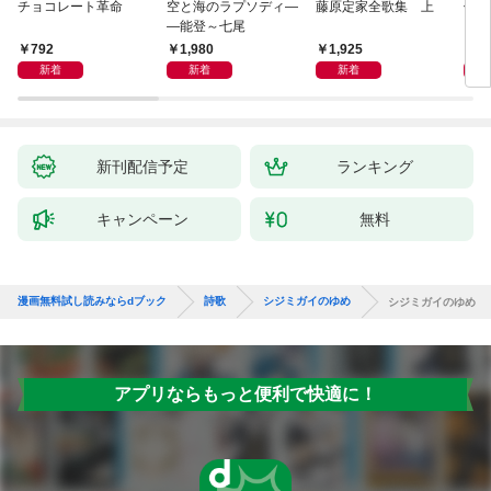
チョコレート革命
空と海のラプソディ―
藤原定家全歌集 上
俳句
―能登～七尾
792
1,980
1,925
6
新着
新着
新着
新刊配信予定
ランキング
キャンペーン
無料
漫画無料試し読みならdブック
詩歌
シジミガイのゆめ
シジミガイのゆめ
アプリならもっと便利で快適に！