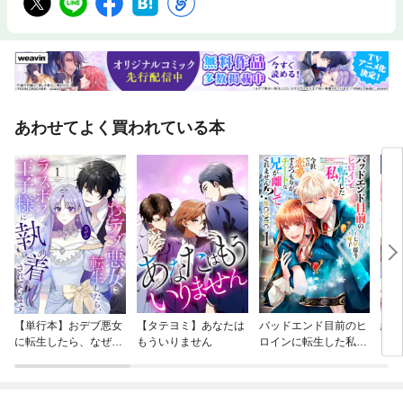
あわせてよく買われている本
【単行本】おデブ悪女
【タテヨミ】あなたは
バッドエンド目前のヒ
結界
に転生したら、なぜか
もういりません
ロインに転生した私、
ラスボス王子様に執着
今世では恋愛するつも
されています
りがチートな兄が離し
てくれません！？@C