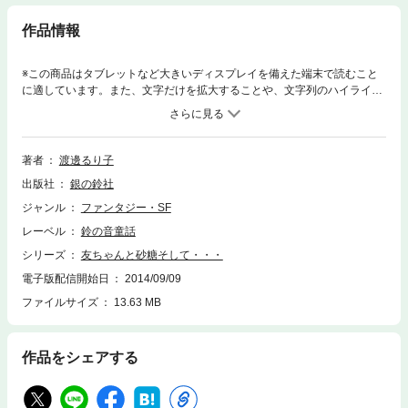
作品情報
※この商品はタブレットなど大きいディスプレイを備えた端末で読むこと
に適しています。また、文字だけを拡大することや、文字列のハイライ
ト、検索、辞書の参照、引用などの機能が使用できません。幼い正子の家
に突然やってきた住み込みの少女、友ちゃん。友ちゃんは、トイレ、それ
に砂糖が怖くてたまりません。その理由に正子と家族は涙を流します。戦
後、身寄りのない少女友ちゃんの心を引き裂くような事実が、戦争の悲惨
著者
渡邊るり子
さを静かに伝えて、読者の胸に迫ります。
出版社
銀の鈴社
ジャンル
ファンタジー・SF
レーベル
鈴の音童話
シリーズ
友ちゃんと砂糖そして・・・
電子版配信開始日
2014/09/09
ファイルサイズ
13.63 MB
作品をシェアする