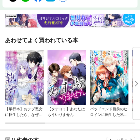
あわせてよく買われている本
【単行本】おデブ悪女
【タテヨミ】あなたは
バッドエンド目前のヒ
結界
に転生したら、なぜか
もういりません
ロインに転生した私、
ラスボス王子様に執着
今世では恋愛するつも
されています
りがチートな兄が離し
てくれません！？@C
OMIC