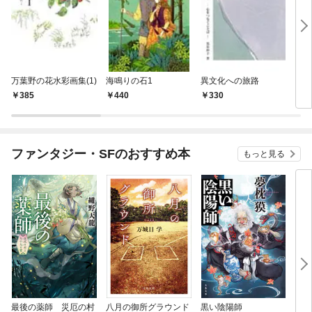
万葉野の花水彩画集(1)
海鳴りの石1
異文化への旅路
ワイ
385
440
330
5
ファンタジー・SFのおすすめ本
もっと見る
最後の薬師 災厄の村
八月の御所グラウンド
黒い陰陽師
レム