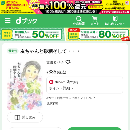
作品検索
カート
はじめての方へ
友ちゃんと砂糖そして・・・
最新刊
渡邊るり子
385
(税込)
3
pt
獲得
ポイント詳細
dカード利用でさらにポイント+2%
返品不可
試し読み