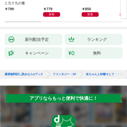
と九十九の書
779
850
4,
799
新着
新着
新刊配信予定
ランキング
キャンペーン
無料
漫画無料試し読みならdブック
ファンタジー・SF
友ちゃんと砂糖そして・・・
アプリならもっと便利で快適に！