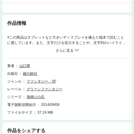
作品情報
※この商品はタブレットなど大きいディスプレイを備えた端末で読むこと
に適しています。また、文字だけを拡大することや、文字列のハイライ
ト、検索、辞書の参照、引用などの機能が使用できません。僕の親父はフ
ァンタジー作家。新作に取り掛かったが、しょっぱなから行き詰って、ぷ
いと外に出かけてしまった。主人公も登場させないうちにスランプと
は・・・。だが、寝ていた僕の頭の中に、その主人公が突然、現れた。
著者
山口華
「君、力を貸してくれ。」こうして僕は親父の物語の世界に入りこむ。す
出版社
銀の鈴社
てきなお姫さまのいる、伝説と歌にみちた島国レープスが舞台で、世継の
君フェナフ・レッドというのが、僕のなりかわった主人公。彼は失われた
ジャンル
ファンタジー・SF
レープスの神宝＜ひびき石＞を取り戻すと予言された「新しき王」らしい
レーベル
グリーンファンタジー
のだが・・・。王の妾妃やその叔父が、世継を排除しようとはかりごとを
めぐらしている。折から、南方の大国ハイオルンとの不和、隣国コルピバ
シリーズ
海鳴りの石
の内乱など、平和だったレープスにも影がさして・・・。伝説の英雄は、
電子版配信開始日
2014/09/09
予言の歌は、そして僕＝フェナフ・レッドの運命はいかに？心おどる壮大
ファイルサイズ
37.24 MB
なファンタジーの世界！
作品をシェアする