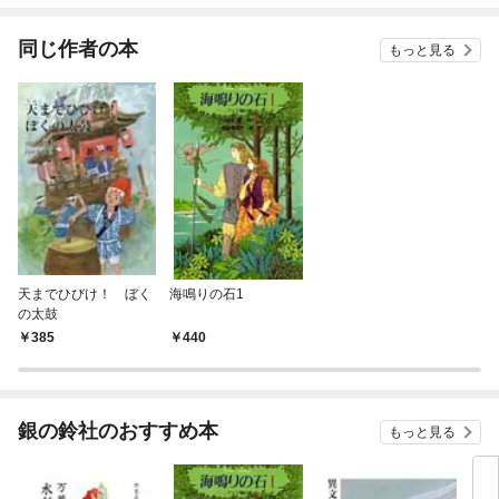
てくれません！？@C
OMIC
同じ作者の本
もっと見る
天までひびけ！ ぼく
海鳴りの石1
の太鼓
385
440
銀の鈴社のおすすめ本
もっと見る