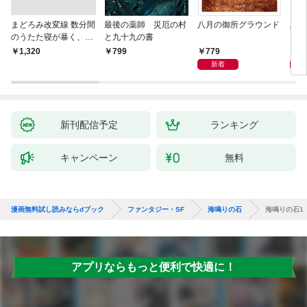
まどろみ改変線 数分間
最後の薬師 災厄の村
八月の御所グラウンド
黒い
のうたた寝が暴く、18
と九十九の書
0度反転した世界の謎
779
8
￥1,320
799
新着
新刊配信予定
ランキング
キャンペーン
無料
漫画無料試し読みならdブック
ファンタジー・SF
海鳴りの石
海鳴りの石1
アプリならもっと便利で快適に！