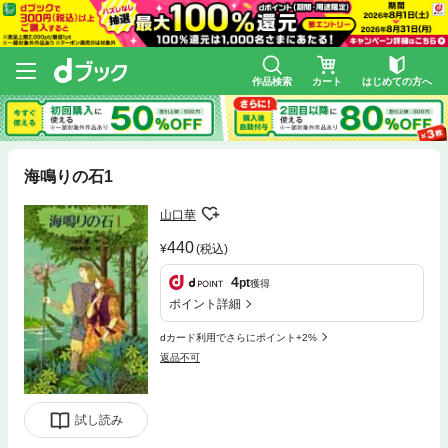
作品検索
カート
はじめての方へ
海鳴りの石1
山口華
440
(税込)
4
pt
獲得
ポイント詳細
dカード利用でさらにポイント+2%
返品不可
試し読み