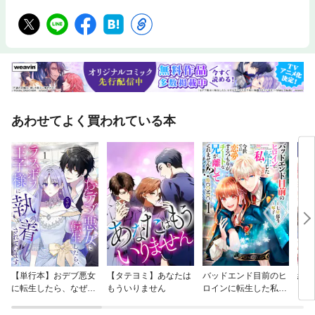
あわせてよく買われている本
【単行本】おデブ悪女
【タテヨミ】あなたは
バッドエンド目前のヒ
結界
に転生したら、なぜか
もういりません
ロインに転生した私、
ラスボス王子様に執着
今世では恋愛するつも
されています
りがチートな兄が離し