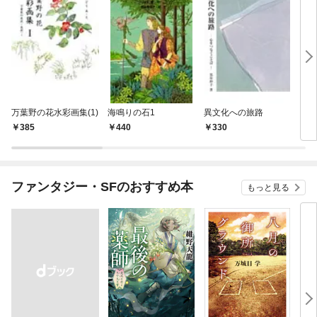
万葉野の花水彩画集(1)
海鳴りの石1
異文化への旅路
四季
385
440
330
3
ファンタジー・SFのおすすめ本
もっと見る