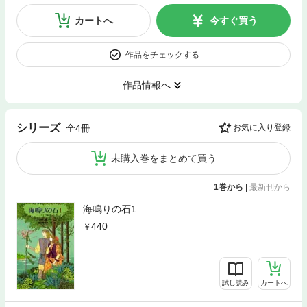
カートへ
今すぐ買う
作品をチェックする
作品情報へ
シリーズ
全4冊
お気に入り登録
未購入巻をまとめて買う
1巻から
|
最新刊から
海鳴りの石1
440
試し読み
カートへ