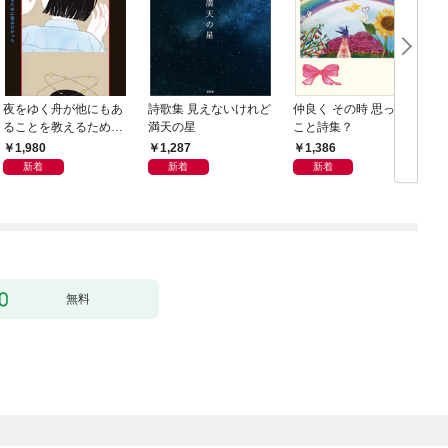
夜をゆく舟が他にもあ
詩歌集 見えないけれど
仲良く その時 思った
ることを教えるために
満天の星
こと詩集？
歌はひかった
1,980
1,287
1,386
新着
新着
新着
無料