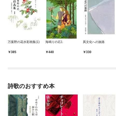
万葉野の花水彩画集(1)
海鳴りの石1
異文化への旅路
385
440
330
詩歌のおすすめ本