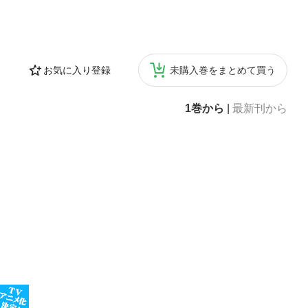
お気に入り登録
未購入巻をまとめて買う
1巻から
|
最新刊から