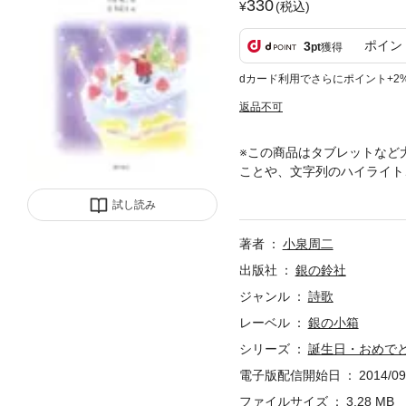
330
(税込)
ポイン
3
pt
獲得
dカード利用でさらにポイント+2
返品不可
※この商品はタブレットなど
ことや、文字列のハイライト
難病「網膜色素変性症」と診
試し読み
光を感じる程度。母校である
著者
小泉周二
出版社
銀の鈴社
ジャンル
詩歌
レーベル
銀の小箱
シリーズ
誕生日・おめで
電子版配信開始日
2014/09
ファイルサイズ
3.28 MB