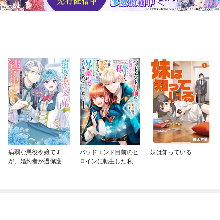
病弱な悪役令嬢です
バッドエンド目前のヒ
妹は知っている
が、婚約者が過保護す
ロインに転生した私、
ぎて逃げ出したい(私た
今世では恋愛するつも
ち犬猿の仲でしたよ
りがチートな兄が離し
ね！？)
てくれません！？@C
OMIC