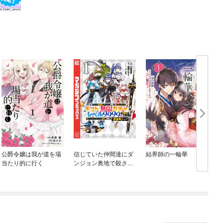
公爵令嬢は我が道を場
信じていた仲間達にダ
結界師の一輪華
当たり的に行く
ンジョン奥地で殺され
かけたがギフト『無限
ガチャ』でレベル９９
９９の仲間達を手に入
れて元パーティーメン
バーと世界に復讐＆
『ざまぁ！』します！