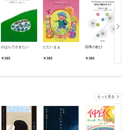
のはらでさきたい
ただいまぁ
四季の歓び
385
385
385
もっと見る