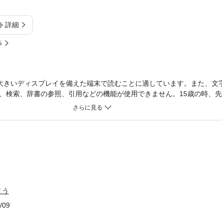
ト詳細
%
大きいディスプレイを備えた端末で読むことに適しています。また、文
、検索、辞書の参照、引用などの機能が使用できません。15歳の時、
断され、以来この病気とつきあいながら詩を書く。この詩集を刊行した
中学校で教鞭を執りつつ、まとめた一冊。
とう
/09