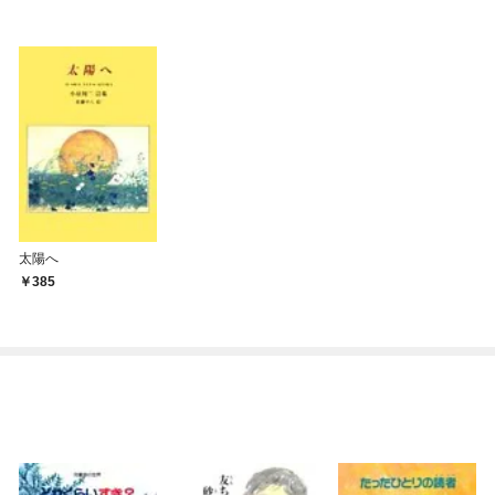
太陽へ
385