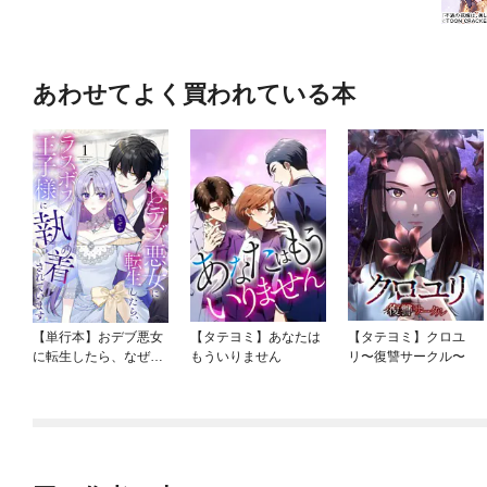
あわせてよく買われている本
【単行本】おデブ悪女
【タテヨミ】あなたは
【タテヨミ】クロユ
に転生したら、なぜか
もういりません
リ〜復讐サークル〜
ラスボス王子様に執着
されています