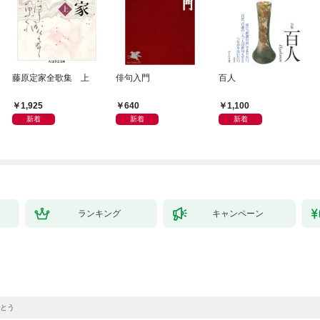
藤原定家全歌集 上
俳句入門
百人
1,925
640
1,100
新着
新着
新着
ランキング
キャンペーン
とう