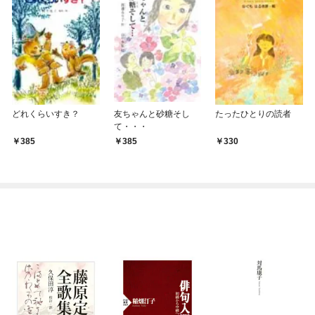
どれくらいすき？
友ちゃんと砂糖そし
たったひとりの読者
て・・・
385
385
330