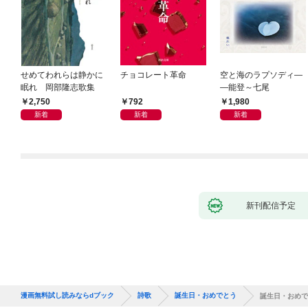
せめてわれらは静かに
チョコレート革命
空と海のラプソディ―
眠れ 岡部隆志歌集
―能登～七尾
2,750
792
1,980
新着
新着
新着
新刊配信予定
漫画無料試し読みならdブック
詩歌
誕生日・おめでとう
誕生日・おめで