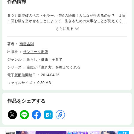
作品情報
５０万部突破のベストセラー、待望の続編！人はなぜ生きるのか？ １日
１回お腹を空かせることによって、生きるための大事なことが見えてくる
と説く著者独自の視点と考え方が、圧倒的な力で迫ってきます。空腹によ
って研ぎ澄まされた感覚や感性、心身の状態が毎日を「絶好調」で生きる
ための絶対条件となることを詳説しながら、最新の健康知識も身につく、
究極の人生論。人は空腹を知ってこそ、食べること、生きることの意義を
著者
南雲吉則
見出すことができる！【目次より】◎糖質と脂質を使い分ける人間の体◎
出版社
サンマーク出版
「好き嫌い」は大切な防衛本能◎「飢え」が生きる力をかき立てる◎「き
れい好き」は万病のもと！◎「常在菌との共生」が美と健康をもたらす◎
ジャンル
暮らし・健康・子育て
「生きろ！」というのが遺伝子からのメッセージ◎ヒマでいることができ
シリーズ
空腹が「生き方」を教えてくれる
ない人間の脳◎「レム睡眠」で頭と心のバランスを取り戻す◎嫌なことは
仕事で発散するのが一番◎「新しい脳」からの命令に支配されない◎体と
電子版配信開始日
2014/04/26
心の不調和と「甘やかし」が病気をもたらす◎病気や不調は「生き方」を
ファイルサイズ
0.30 MB
見直すチャンス◎すべての人が幸せになる生き方 etc.
作品をシェアする