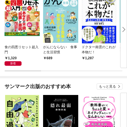
食の四悪リセット超入
がんにならない 食事
ドクター南雲のこれが
名医
門
と生活習慣
本物だ！
高の
1,320
689
1,287
6
新着
サンマーク出版のおすすめ本
もっと見る