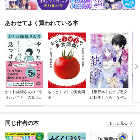
あわせてよく買われている本
かくれ繊細さんの「や
もっとトマトで美食同
【単行本】おデブ悪女
【タ
りたいこと」の見つけ
源！
に転生したら、なぜか
もう
方
ラスボス王子様に執着
されています
同じ作者の本
もっと見る