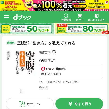
作品検索
カート
はじめての方へ
空腹が「生き方」を教えてくれる
最新刊
南雲吉則
990
(税込)
9
pt
獲得
ポイント詳細
dカード利用でさらにポイント+2%
返品不可
カートへ
今すぐ買う