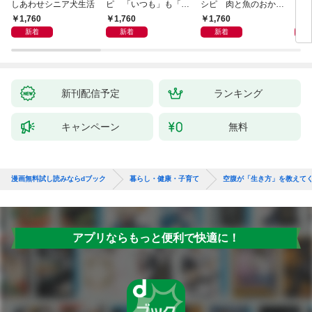
しあわせシニア犬生活
ピ 「いつも」も「も
シピ 肉と魚のおか
ヨガ
しも」もおいしい！
ず 少ない材料＆調味
ラと
1,760
1,760
1,760
1,
料で、あとはスイッチ
リー
新着
新着
新着
ポン！
昇と
新刊配信予定
ランキング
キャンペーン
無料
漫画無料試し読みならdブック
暮らし・健康・子育て
空腹が「生き方」を教えて
アプリならもっと便利で快適に！