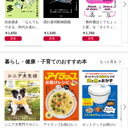
自由過多 「なんでも
隠れ最弱動物図鑑
「教科書ぽくてちょっ
科学
できる」時代を迷わず
と変」を「ネイティヴ
もし
生きる技術
みたいでなんかいい」
スト
1,650
1,540
1,760
1,
に変える教科書英語ア
新着
新着
新着
ップデートBOOK
暮らし・健康・子育てのおすすめ本
もっと見る
シニア犬専門マガジン
アイラップお助けレシ
ホットクックお助けレ
首