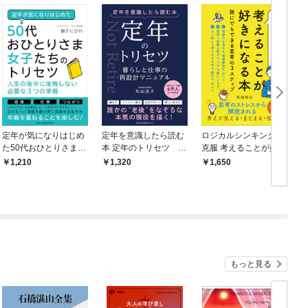
定年が気になりはじめ
定年を意識したら読む
ロジカルシンキングを
た50代おひとりさま女
本 定年のトリセツ 暮
克服 考えることが好き
ー
子たちのトリセツ 人
らしと仕事の再設計マ
になる本 誰にでもでき
1,210
1,320
1,650
生の後半に後悔しない
ニュアル
る思考の３ステップ
必要な３つの準備
もっと見る