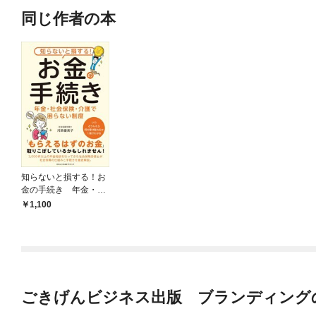
同じ作者の本
知らないと損する！お
金の手続き 年金・社
会保険・介護で困らな
1,100
い制度
ごきげんビジネス出版 ブランディング