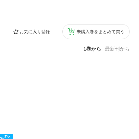
お気に入り登録
未購入巻をまとめて買う
1巻から
|
最新刊から