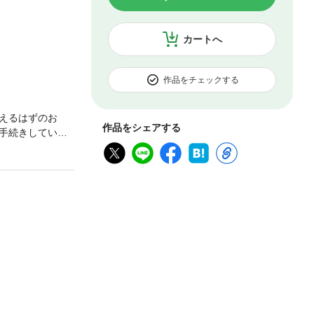
カートへ
作品をチェックする
えるはずのお
作品をシェアする
手続きしていれ
のお金を逃して
する！」社会保障
・介護保険・遺族
方へ、親の介護資
によって今知って
保障制度を最大