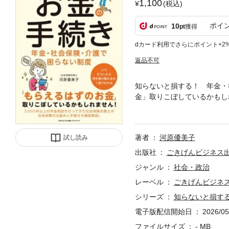
1,100
(税込)
ポイ
10
pt
獲得
dカード利用でさらにポイント+2
返品不可
知らないと損する！ 年金・
金」取りこぼしているかもし
ば、〇〇万円も受け取れたの
しまった例です。本書では、
の仕組みと手続きを徹底解説
著者
河原優美子
試し読み
年金、申請のタイミングは？
金や自分の老後資金をどう準
出版社
ごきげんビジネス
おくべきことがわかる１冊で
ジャンル
社会・政治
限活用し、損をしない知識を
レーベル
ごきげんビジネス
シリーズ
知らないと損す
電子版配信開始日
2026/05
ファイルサイズ
- MB