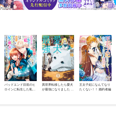
バッドエンド目前のヒ
異世界転移したら愛犬
王太子妃になんてなり
ロインに転生した私、
が最強になりました ～
たくない！！ 婚約者編
今世では恋愛するつも
シルバーフェンリルと
りがチートな兄が離し
俺が異世界暮らしを始
てくれません！？@C
めたら～ THE COMIC
OMIC