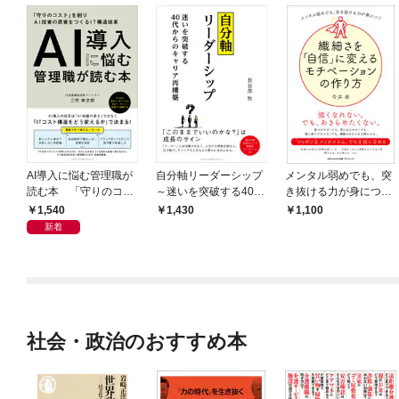
AI導入に悩む管理職が
自分軸リーダーシップ
メンタル弱めでも、突
読む本 「守りのコス
～迷いを突破する40
き抜ける力が身につ
ト」を削りAI投資の原
代からのキャリア再構
く 繊細さを「自信」
1,540
1,430
1,100
資をつくるIT構造改革
築～
に変えるモチベーショ
新着
ンの作り方
社会・政治のおすすめ本