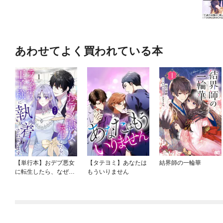
あわせてよく買われている本
【単行本】おデブ悪女
【タテヨミ】あなたは
結界師の一輪華
に転生したら、なぜか
もういりません
ラスボス王子様に執着
されています