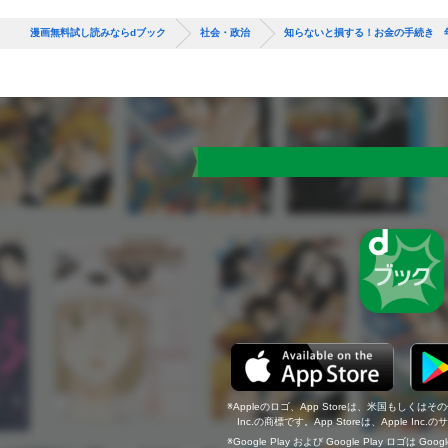
漫画無料試し読みならdブック
社会・政治
知らないと損する！お金の手続き 
Appleのロゴ、App Storeは、米国もしくはそ
Inc.の商標です。App Storeは、Apple In
Google Play および Google Play ロゴは Go