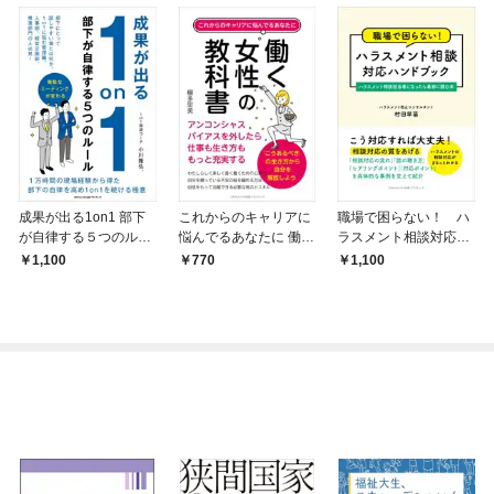
成果が出る1on1 部下
これからのキャリアに
職場で困らない！ ハ
が自律する５つのルー
悩んでるあなたに 働く
ラスメント相談対応ハ
ル
女性の教科書 アンコン
ンドブック ハラスメ
1,100
770
1,100
シャスバイアスを外し
ント相談担当者になっ
たら仕事も生き方もも
たら最初に読む本
っと充実する