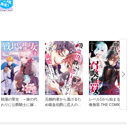
戦場の聖女 ～妹の代
元婚約者から逃げるた
レベル1から始まる召
わりに公爵騎士に嫁ぐ
め吸血伯爵に恋人のフ
喚無双 THE COMIC
ことになりましたが、
リをお願いしたら、な
今は幸せです～
ぜか溺愛モードになり
ました