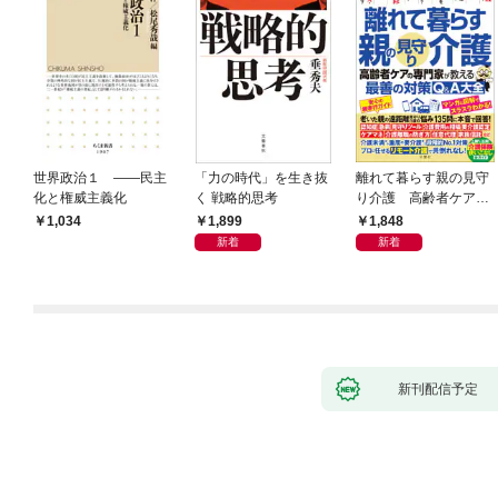
世界政治１ ――民主
「力の時代」を生き抜
離れて暮らす親の見守
化と権威主義化
く 戦略的思考
り介護 高齢者ケアの
専門家が教える最善の
1,899
1,848
1,034
対策Q＆A大全
新着
新着
新刊配信予定