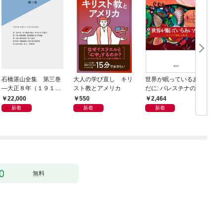
石橋湛山全集 第三巻
大人の学び直し キリ
世界が眠っているあい
―大正８年（１９１
スト教とアメリカ
だに: パレスチナの物
９）－大正９年（１９
語、言葉、傷
22,000
550
2,464
２０）
新着
新着
新着
無料