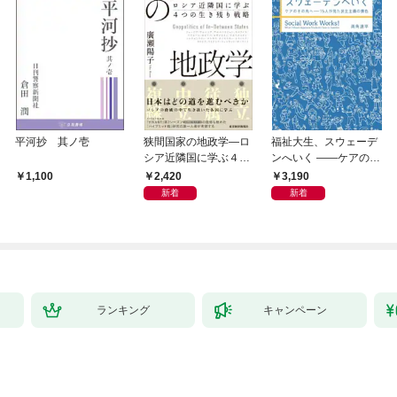
平河抄 其ノ壱
狭間国家の地政学―ロ
福祉大生、スウェーデ
シア近隣国に学ぶ４つ
ンへいく ――ケアのそ
の生き残り戦略
の先へ――15人が見た
2,420
3,190
1,100
民主主義の景色――
新着
新着
ランキング
キャンペーン