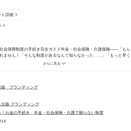
ント詳細
%
社会保障制度の手続き完全ガイド年金・社会保険・介護保険――「もら
れません！「そんな制度があるなんて知らなかった……」「もっと早く
に！」これは多くの人が社会保障の知識不足により、本来もらえるはず
3,000件以上の年金相談を行ってきた社会保険労務士が「知らないと損
。●どの手続きをすれば、そのお金がもらえるのか？●年金・社会保険
●時効で受け取れなくなる前に、今すぐ確認すべきことは？50代以上の
備するか。20～40代の方へ、将来のために今できることは何か。世代
出版 ブランディング
す。「知らない」では済まされない、大切なお金の話。この１冊で社会
身につけましょう！
出版 ブランディング
る！お金の手続き 年金・社会保険・介護で困らない制度
/14