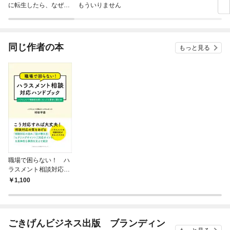
に転生したら、なぜか
もういりません
ロイ
ラスボス王子様に執着
今世
されています
りが
てく
OMI
同じ作者の本
もっと見る
職場で困らない！ ハ
ラスメント相談対応ハ
ンドブック ハラスメ
1,100
ント相談担当者になっ
たら最初に読む本
ごきげんビジネス出版 ブランディン