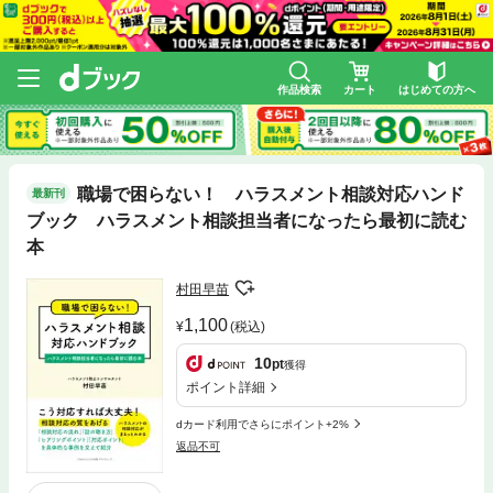
作品検索
カート
はじめての方へ
職場で困らない！ ハラスメント相談対応ハンド
最新刊
ブック ハラスメント相談担当者になったら最初に読む
本
村田早苗
1,100
(税込)
10
pt
獲得
ポイント詳細
dカード利用でさらにポイント+2%
返品不可