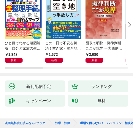
ひと目でわかる超図解
この一冊で不安を解
図表で明快！擬律判断
国際
版 自分と家族の生前
消！空き家・空き地の
ここが境界 ー実務刑
はじ
十年 弁護士・税理士
手放し方
法・特別法ー 第３版
版】
1,848
1,672
3,080
3,
が教える全整理と手続
新着
新着
新着
き 絶対に損しない完
全終活マップ
新刊配信予定
ランキング
キャンペーン
無料
漫画無料試し読みならdブック
法学・法律
職場で困らない！ ハラスメント相談