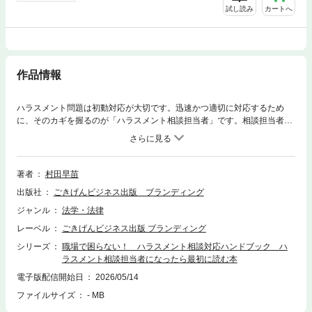
試し読み
カートへ
作品情報
ハラスメント問題は初動対応が大切です。迅速かつ適切に対応するため
に、そのカギを握るのが「ハラスメント相談担当者」です。相談担当者の
対応によっては問題がさらに大きくなることもあれば、今後起こりうるハ
ラスメント問題を未然に防ぐこともできます。ハラスメント相談担当者の
果たす役割は大きく、今後の企業経営における重要な役割ともいえます。
これまで1000名以上の相談対応を行ってきた経験から、ハラスメント相談
著者
村田早苗
対応の流れやポイント、留意点などをわかりやすくまとめた本です。相談
出版社
ごきげんビジネス出版 ブランディング
担当者としての心構えと具体的な面談方法など、実際の場面でどう言葉を
かけるのかなど事例を交えて解説しています。相談に乗る前の準備、具体
ジャンル
法学・法律
的な相談の進め方、面接終了時に何を伝えるかなど各場面にあわせた必要
レーベル
ごきげんビジネス出版 ブランディング
なこと、ハラスメント相談で難しいされる行為者へのヒアリングのポイン
トもお伝えしています。ハラスメント相談担当者、これからハラスメント
シリーズ
職場で困らない！ ハラスメント相談対応ハンドブック ハ
相談対応にあたる人、管理職としてハラスメント相談も受ける人などに読
ラスメント相談担当者になったら最初に読む本
んでいただきたい本です。ハラスメント相談対応により問題を解決し、職
電子版配信開始日
2026/05/14
場からハラスメントがなくなること、そして近い将来にはハラスメントと
ファイルサイズ
- MB
いう言葉自体がなくなり、代わって相手への思いやりや配慮があふれ、今
よりもっと楽しく働く人が増えることを切に願っています。【著者プロフ