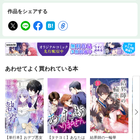
ィール】村田早苗ハラスメント防止対策コンサルタント株式会社スマイ
ル・アンド・エール 代表取締役。ハラスメント防止コンサルタント、シ
作品をシェアする
ニア産業カウンセラー、キャリウコンサルタント、コーチ。日本アイ・ビ
ー・エム株式会社、医療系IT関連会社で管理職を経験後、研修講師、企業
内カウンセラー、コーチ。管理職経験とコーチ、カウンセラーとしての現
場経験を活かしたコミュニケーション・ハラスメント・メンタルヘルスに
関連する研修、管理職向けコーチング研修や女性活躍推進などの研修を、
年間120件以上実施。ハラスメント相談窓口の対応でこじれてしまうケー
スのご相談を受けたことから、相談窓口担当者の研修にも力を入れ、のべ
1000名以上の相談対応を行っている。
あわせてよく買われている本
【単行本】おデブ悪女
【タテヨミ】あなたは
結界師の一輪華
バッ