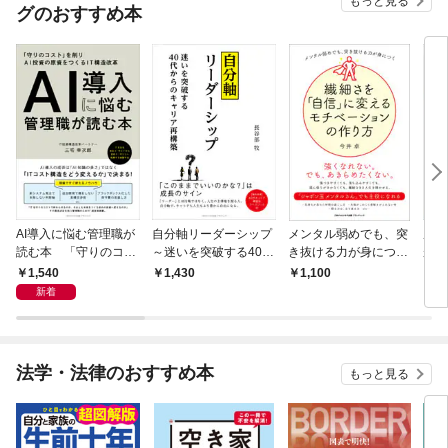
もっと見る
グのおすすめ本
AI導入に悩む管理職が
自分軸リーダーシップ
メンタル弱めでも、突
成果
読む本 「守りのコス
～迷いを突破する40
き抜ける力が身につ
が自
ト」を削りAI投資の原
代からのキャリア再構
く 繊細さを「自信」
ル
1,540
1,430
1,100
1,
資をつくるIT構造改革
築～
に変えるモチベーショ
新着
ンの作り方
法学・法律のおすすめ本
もっと見る