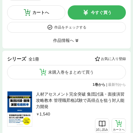
カートへ
今すぐ買う
作品をチェックする
作品情報へ
シリーズ
全1冊
お気に入り登録
未購入巻をまとめて買う
1巻から
|
最新刊から
人材アセスメント完全突破 集団討議・面接演習
攻略教本 管理職昇格試験で高得点を狙う対人能
力開発
1,540
試し読み
カートへ