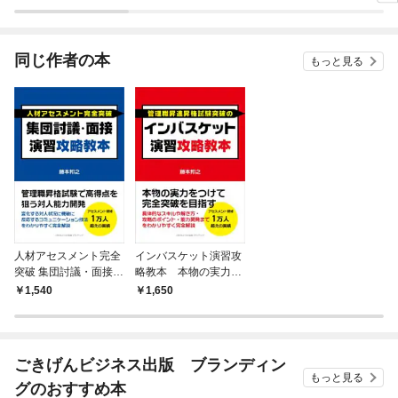
ラスボス王子様に執着
今世
されています
りが
てく
OMI
同じ作者の本
もっと見る
人材アセスメント完全
インバスケット演習攻
突破 集団討議・面接演
略教本 本物の実力を
習攻略教本 管理職昇格
つけて完全突破を目指
1,540
1,650
試験で高得点を狙う対
す
人能力開発
ごきげんビジネス出版 ブランディン
もっと見る
グのおすすめ本