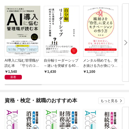
AI導入に悩む管理職が
自分軸リーダーシップ
メンタル弱めでも、突
成果
読む本 「守りのコス
～迷いを突破する40
き抜ける力が身につ
が自
ト」を削りAI投資の原
代からのキャリア再構
く 繊細さを「自信」
ル
1,540
1,430
1,100
1,
資をつくるIT構造改革
築～
に変えるモチベーショ
新着
ンの作り方
資格・検定・就職のおすすめ本
もっと見る