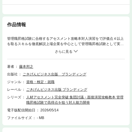
作品情報
管理職昇格試験に合格するアセスメント攻略本対人演習をで評価点４以上
を取るスキルを徹底解説上場企業を中心として管理職昇格試験として実施
されているアセスメント・センター・メソッド（ヒューマンアセスメン
ト、アセスメント）。管理職昇格のためにはアセスメントにどう勝つのか
が欠かせません。アセスメントに勝つための方法は二つ。合計１２～２０
程度の評価項目（ディメンション）のうち、苦手ディメンションを克服し
著者
藤本邦之
て評価点３（合格レベル５点満点）を取るか、得意ディメンションを作っ
出版社
ごきげんビジネス出版 ブランディング
て評価点４に育てるか、です。この本はグループ討議と面接演習という対
人演習を対象として評価点４以上を取るためのスキルを解説しました。ア
ジャンル
資格・検定・就職
セスメントの合格は評価点３×ディメンション数の合計点を取れるかどう
レーベル
ごきげんビジネス出版 ブランディング
かにかかっています。評価点４を取るということは一つは２を取れるとい
うことでもあります。「得手に帆かけて」とはホンダの創業者である本田
シリーズ
人材アセスメント完全突破 集団討議・面接演習攻略教本 管理
宗一郎が言った言葉。「話す」「聞く」「発展させる」。この単純な手順
職昇格試験で高得点を狙う対人能力開発
を実践して多くの受講者のようにあなたもアセスメント合格を勝ち取りま
電子版配信開始日
2026/05/14
しょう。一生使える対人スキルをこのアセスメント受験を機会として身に
ファイルサイズ
- MB
つけましょう。