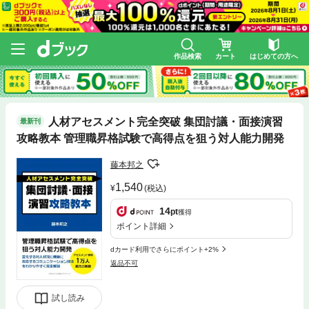
作品検索
カート
はじめての方へ
人材アセスメント完全突破 集団討議・面接演習
最新刊
攻略教本 管理職昇格試験で高得点を狙う対人能力開発
藤本邦之
1,540
(税込)
14
pt
獲得
ポイント詳細
dカード利用でさらにポイント+2%
返品不可
試し読み