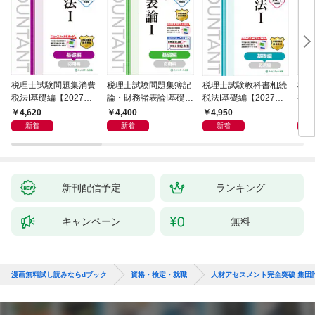
税理士試験問題集消費
税理士試験問題集簿記
税理士試験教科書相続
税理
税法Ⅰ基礎編【2027年
論・財務諸表論Ⅰ基礎編
税法Ⅰ基礎編【2027年
徴収
度版】
【2027年度版】
度版】
版】
4,620
4,400
4,950
4,
新着
新着
新着
新刊配信予定
ランキング
キャンペーン
無料
漫画無料試し読みならdブック
資格・検定・就職
人材アセスメント完全突破 集団