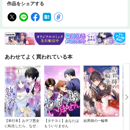
作品をシェアする
あわせてよく買われている本
【単行本】おデブ悪女
【タテヨミ】あなたは
結界師の一輪華
バッ
に転生したら、なぜか
もういりません
ロイ