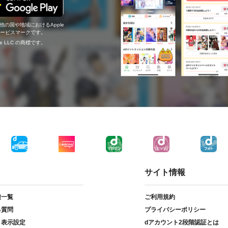
の他の国や地域におけるApple
c.のサービスマークです。
ogle LLC の商標です。
サイト情報
種一覧
ご利用規約
る質問
プライバシーポリシー
ト表示設定
dアカウント2段階認証とは