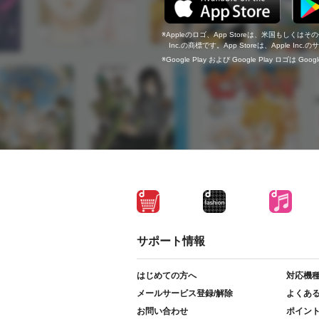
Appleのロゴ、App Storeは、米国もしくはそ
Inc.の商標です。App Storeは、Apple In
Google Play および Google Play ロゴは Go
サポート情報
はじめての方へ
対応機
メールサービス登録/解除
よくあ
お問い合わせ
ポイン