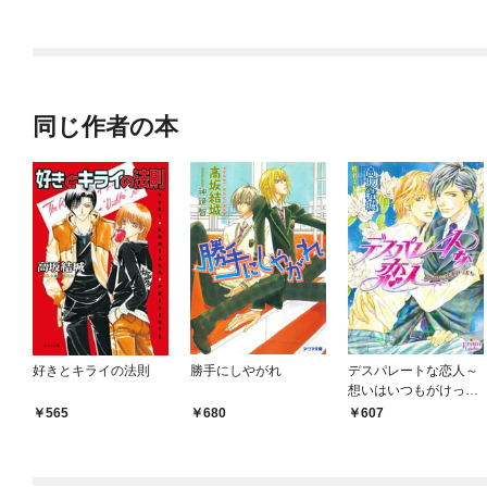
の軍人公爵に拾われて
ラスボス王子様に執着
気絶寸前です」シリー
されています
ズ
同じ作者の本
好きとキライの法則
勝手にしやがれ
デスパレートな恋人～
想いはいつもがけっぷ
ち～
565
680
607