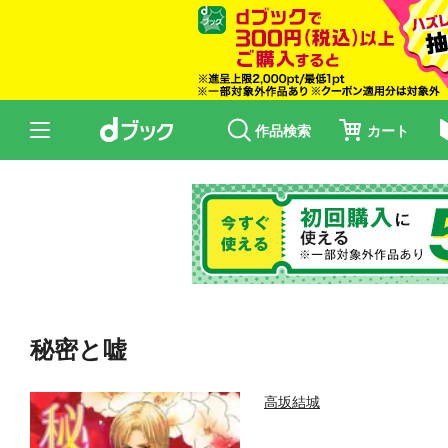
作品検索
カート
秘密と嘘
高坂結城