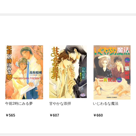
今世では恋愛するつも
りがチートな兄が離し
てくれません！？@C
OMIC
午前2時にみる夢
甘やかな崇拝
いじわるな魔法
565
607
660