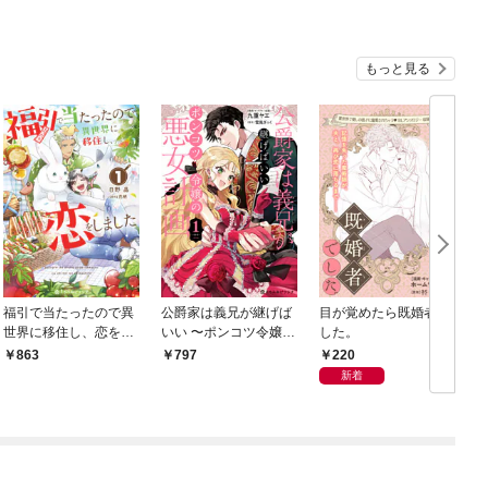
もっと見る
福引で当たったので異
公爵家は義兄が継げば
目が覚めたら既婚者で
世界に移住し、恋をし
いい 〜ポンコツ令嬢の
した。
ました（1）【電子限
悪女計画〜 1【電子限
220
863
797
定かきおろし付】
定かきおろし付】
新着