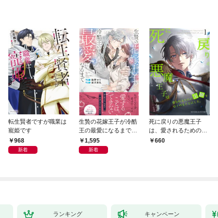
転生賢者ですが職業は
生贄の花嫁王子が冷酷
死に戻りの悪魔王子
寵姫です
王の最愛になるまで
は、愛されるための実
【イラスト付き】【単
験をはじめることにし
968
1,595
660
行本書き下ろしSS付
た。（１）
新着
新着
き】
ランキング
キャンペーン