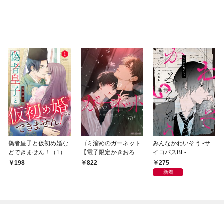
偽者皇子と仮初め婚な
ゴミ溜めのガーネット
みんなかわいそう -サ
どできません！（1）
【電子限定かきおろし
イコパスBL-
付】
275
198
822
新着