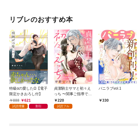
リブレのおすすめ本
特級αの愛したΩ【電子
貞潔騎士サマと初々え
バニラブvol.1
限定かきおろし付】
っち 〜閨事ご指導でき
かねます！〜（1）
888
621
220
330
試読増量
割引
試読フル