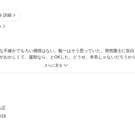
ト詳細
%
な不確かでもろい感情はない。駿一はそう思っていた。突然隆士に告白
がおかしくて、援助なら、とOKした。どうせ、本気じゃないだろうか
ののように扱う。閉ざされていたはずの駿一の心は…？ 恋をしたくな
ルズ
/18