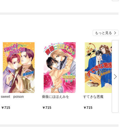
ぎて逃げ出したい(私た
シルバーフェンリルと
ち犬猿の仲でしたよ
俺が異世界暮らしを始
ね！？)
めたら～ THE COMIC
もっと見る
sweet poison
薔薇にほほえみを
すてきな悪魔
N
715
715
715