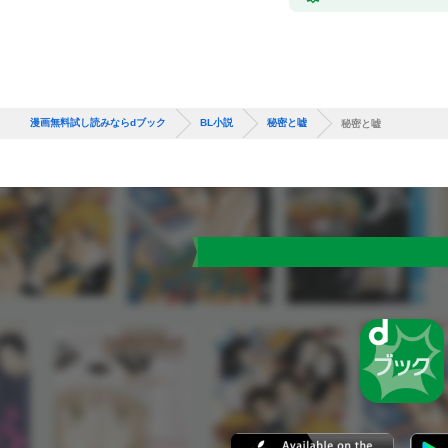
漫画無料試し読みならdブック
BL小説
秘密と嘘
秘密と嘘