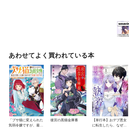
あわせてよく買われている本
「ブサ猫に変えられた
後宮の黒猫金庫番
【単行本】おデブ悪女
気弱令嬢ですが、最恐
に転生したら、なぜか