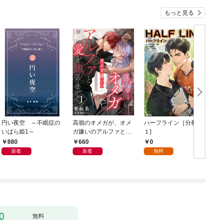
もっと見る
円い夜空 ～不眠症の
高嶺のオメガが、オメ
ハーフライン［分冊版
いばら姫1～
ガ嫌いのアルファと愛
１]
を知るまで1
880
660
0
新着
新着
無料
無料