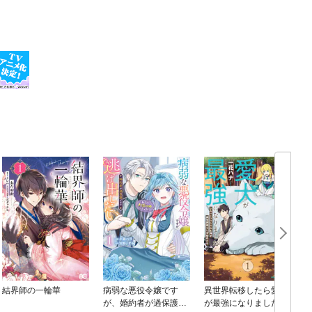
結界師の一輪華
病弱な悪役令嬢です
異世界転移したら愛犬
が、婚約者が過保護す
が最強になりました ～