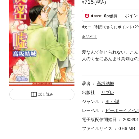
715
(税込)
ポイン
6
pt
獲得
dカード利用でさらにポイント+2
返品不可
愛なんて信じられない。こん
人のくせにあんまり真剣なの
に触れずに、まるで大切なも
著者
高坂結城
出版社
リブレ
試し読み
ジャンル
BL小説
レーベル
ビーボーイノベ
電子版配信開始日
2008/01
ファイルサイズ
0.66 MB