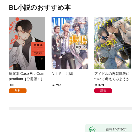
BL小説のおすすめ本
病案本 Case File Com
ＶＩＰ 共鳴
アイドルの再就職先に
pendium［分冊版１］
ついて考えてみようか
0
979
792
無料
新着
新刊配信予定