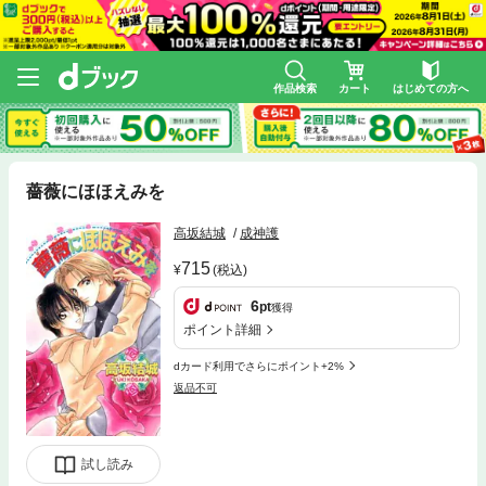
作品検索
カート
はじめての方へ
薔薇にほほえみを
高坂結城
成神護
715
(税込)
6
pt
獲得
ポイント詳細
dカード利用でさらにポイント+2%
返品不可
試し読み