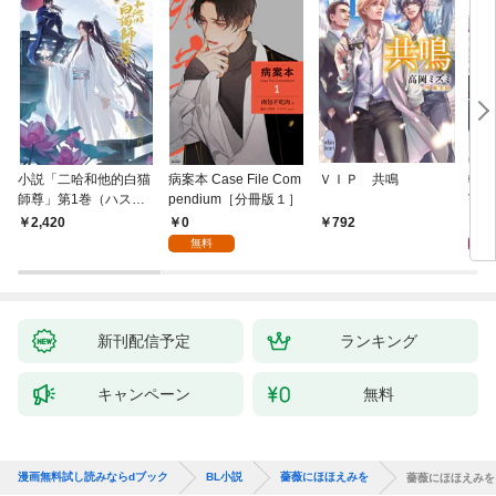
小説「二哈和他的白猫
病案本 Case File Com
ＶＩＰ 共鳴
転生
師尊」第1巻（ハスキ
pendium［分冊版１］
寵姫
ーとかれのしろねこし
0
9
2,420
792
ずん）
無料
新刊配信予定
ランキング
キャンペーン
無料
漫画無料試し読みならdブック
BL小説
薔薇にほほえみを
薔薇にほほえみを