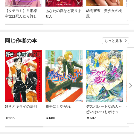
【タテヨミ】旦那様、
あなたの愛など要りま
幼肉審査 美少女の桃
【単
今世は死んだら許しま
せん
尻
に転
せん
ラス
され
同じ作者の本
もっと見る
好きとキライの法則
勝手にしやがれ
デスパレートな恋人～
午前
想いはいつもがけっぷ
ち～
565
680
607
5