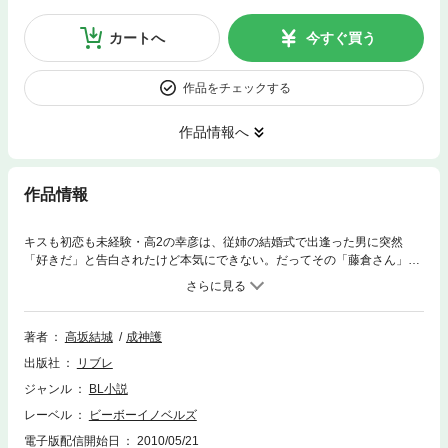
カートへ
今すぐ買う
作品をチェックする
作品情報へ
作品情報
キスも初恋も未経験・高2の幸彦は、従姉の結婚式で出逢った男に突然
「好きだ」と告白されたけど本気にできない。だってその「藤倉さん」は
11も年上のオトナで、スーツがキマってて、男前で…コドモを相手にする
はずが…えっ、ちょと待って、ここは…ホテル!?
著者
高坂結城
成神護
出版社
リブレ
ジャンル
BL小説
レーベル
ビーボーイノベルズ
電子版配信開始日
2010/05/21