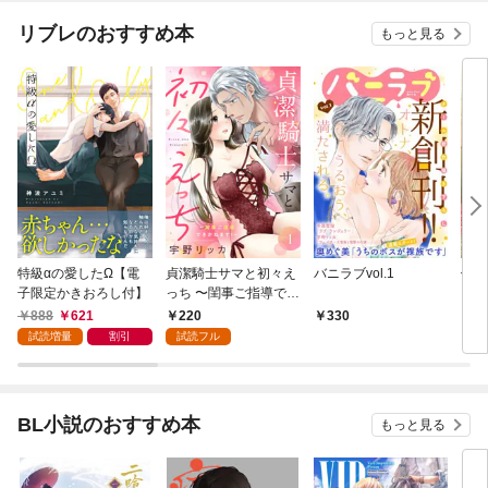
リブレのおすすめ本
もっと見る
特級αの愛したΩ【電
貞潔騎士サマと初々え
バニラブvol.1
偽者
子限定かきおろし付】
っち 〜閨事ご指導でき
どで
かねます！〜（1）
888
621
220
330
1
試読増量
割引
試読フル
BL小説のおすすめ本
もっと見る