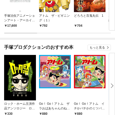
手塚治虫アニメーショ
アトム ザ・ビギニン
どろろと百鬼丸伝 1
ユニ
ンアート・アーカイブ
グ（１）
醒編
ス
17,600
792
704
2,
手塚プロダクションのおすすめ本
もっと見る
ロック・ホーム主演作
Go！ Go！アトム ザ
Go！ Go！アトム イ
火の
品アンソロジー ロッ
ラおばあちゃんのねが
チかバチかのミツバチ
ク祭（フェスティバ
い
ミッション
330
880
880
3