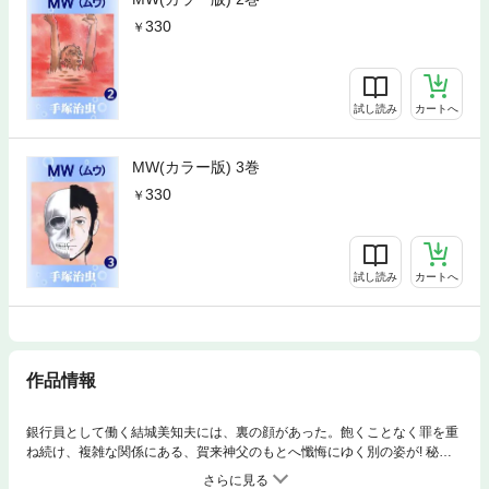
330
試し読み
カートへ
MW(カラー版) 3巻
330
試し読み
カートへ
作品情報
銀行員として働く結城美知夫には、裏の顔があった。飽くことなく罪を重
ね続け、複雑な関係にある、賀来神父のもとへ懺悔にゆく別の姿が! 秘密
毒ガス兵器”MW”を軸に、現代の科学万能主義にメスを入れる問題作。