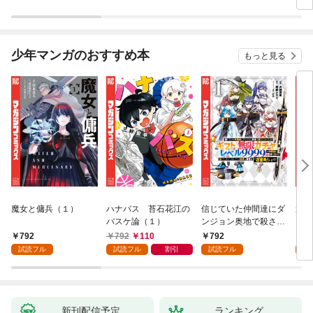
ル）
少年マンガのおすすめ本
もっと見る
魔女と傭兵（１）
ハナバス 苔石花江の
信じていた仲間達にダ
追放
バスケ論（１）
ンジョン奥地で殺され
『自
かけたがギフト『無限
領地
792
792
110
792
7
ガチャ』でレベル９９
強の
試読フル
試読フル
割引
試読フル
試
９９の仲間達を手に入
～最
れて元パーティーメン
で始
バーと世界に復讐＆
拓ス
『ざまぁ！』します！
（１
（１）
新刊配信予定
ランキング