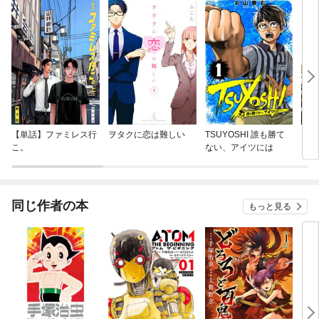
【単話】ファミレス行
ヲタクに恋は難しい
TSUYOSHI 誰も勝て
ジャ
こ。
ない、アイツには
ァミ
同じ作者の本
もっと見る