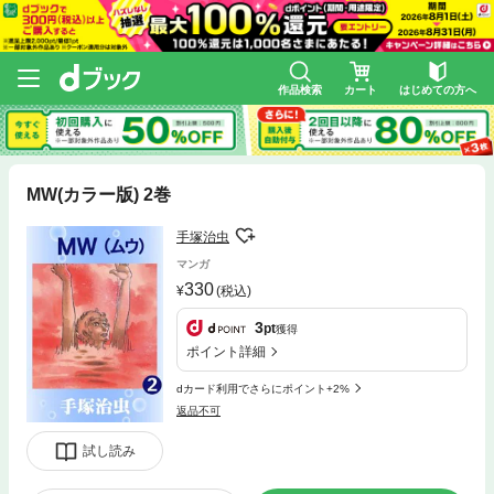
作品検索
カート
はじめての方へ
MW(カラー版) 2巻
手塚治虫
マンガ
330
(税込)
3
pt
獲得
ポイント詳細
dカード利用でさらにポイント+2%
返品不可
試し読み