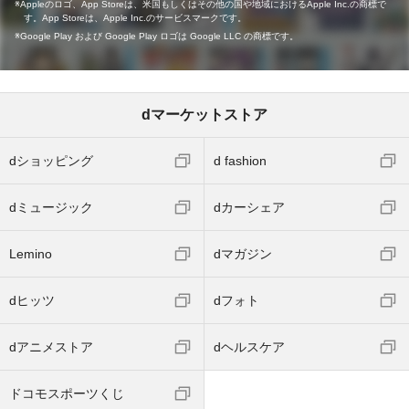
Appleのロゴ、App Storeは、米国もしくはその他の国や地域におけるApple Inc.の商標で
す。App Storeは、Apple Inc.のサービスマークです。
Google Play および Google Play ロゴは Google LLC の商標です。
dマーケットストア
dショッピング
d fashion
dミュージック
dカーシェア
Lemino
dマガジン
dヒッツ
dフォト
dアニメストア
dヘルスケア
ドコモスポーツくじ