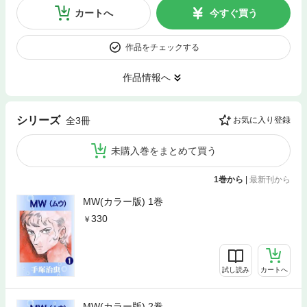
カートへ
今すぐ買う
作品をチェックする
作品情報へ
シリーズ
全3冊
お気に入り登録
未購入巻をまとめて買う
1巻から
|
最新刊から
MW(カラー版) 1巻
330
試し読み
カートへ
MW(カラー版) 2巻