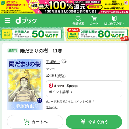
作品検索
カート
はじめての方へ
陽だまりの樹 11巻
最新刊
手塚治虫
マンガ
330
(税込)
3
pt
獲得
ポイント詳細
dカード利用でさらにポイント+2%
返品不可
カートへ
今すぐ買う