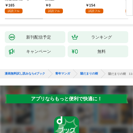
165
0
154
1
試読フル
試読フル
試読フル
試
新刊配信予定
ランキング
キャンペーン
無料
漫画無料試し読みならdブック
青年マンガ
陽だまりの樹
陽だまりの樹 11
アプリならもっと便利で快適に！