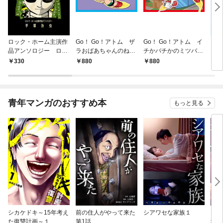
ロック・ホーム主演作
Go！ Go！アトム ザ
Go！ Go！アトム イ
ブ
品アンソロジー ロッ
ラおばあちゃんのねが
チかバチかのミツバチ
1巻
ク祭（フェスティバ
い
ミッション
330
880
880
3
ル）
青年マンガのおすすめ本
もっと見る
シカケドキ～15年考え
前の住人がやって来た
シアワセな家族１
16
た復讐計画～１
第1話
地獄