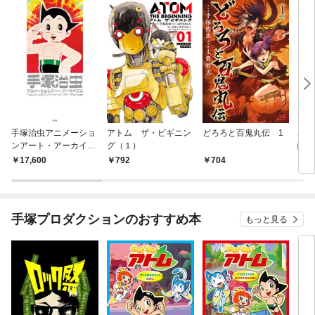
手塚治虫アニメーショ
アトム ザ・ビギニン
どろろと百鬼丸伝 1
ユニ
ンアート・アーカイブ
グ（１）
醒編
ス
17,600
792
704
2,
手塚プロダクションのおすすめ本
もっと見る