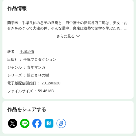
作品情報
蘭学医・手塚良仙の息子の良庵と、府中藩士の伊武谷万二郎は、美女・お
せきをめぐって犬猿の仲。そんな最中、良庵は適塾で蘭学を学ぶため、大
坂へ旅立つ。幕末に実在した著者の曽祖父をモデルにする長編歴史作品・
第一弾。
著者
手塚治虫
出版社
手塚プロダクション
ジャンル
青年マンガ
シリーズ
陽だまりの樹
電子版配信開始日
2012/03/20
ファイルサイズ
59.46 MB
作品をシェアする