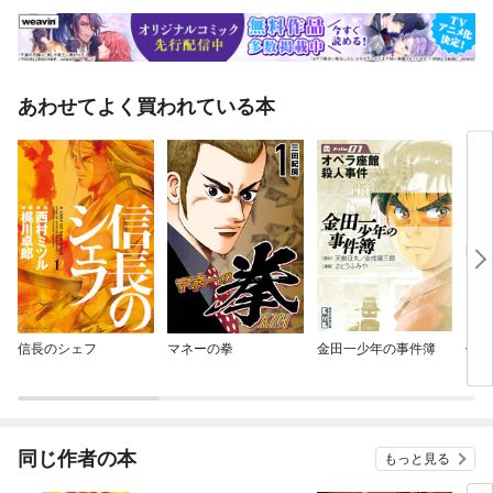
あわせてよく買われている本
信長のシェフ
マネーの拳
金田一少年の事件簿
仏滅
同じ作者の本
もっと見る