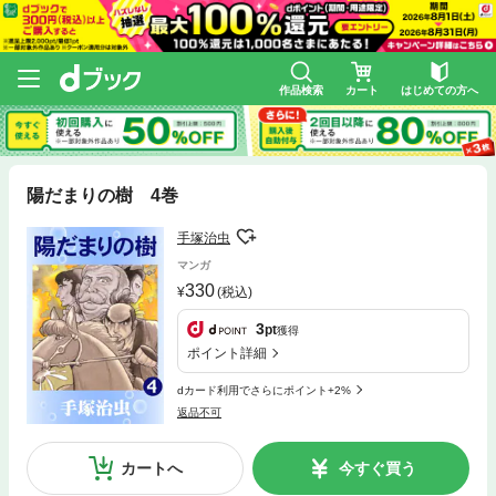
作品検索
カート
はじめての方へ
陽だまりの樹 4巻
手塚治虫
マンガ
330
(税込)
3
pt
獲得
ポイント詳細
dカード利用でさらにポイント+2%
返品不可
カートへ
今すぐ買う