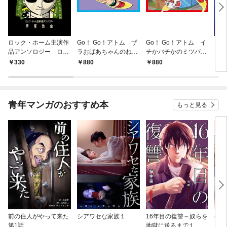
ロック・ホーム主演作
Go！ Go！アトム ザ
Go！ Go！アトム イ
ブラ
品アンソロジー ロッ
ラおばあちゃんのねが
チかバチかのミツバチ
ラー
ク祭（フェスティバ
い
ミッション
330
880
880
3
ル）
青年マンガのおすすめ本
もっと見る
前の住人がやって来た
シアワセな家族１
16年目の復讐～奴らを
ベイ
第1話
地獄に送るまで１
エブ