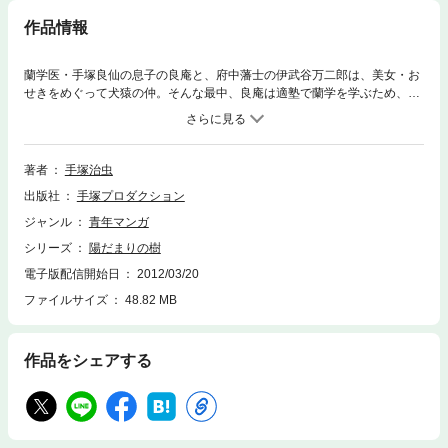
作品情報
蘭学医・手塚良仙の息子の良庵と、府中藩士の伊武谷万二郎は、美女・お
せきをめぐって犬猿の仲。そんな最中、良庵は適塾で蘭学を学ぶため、大
坂へ旅立つ。幕末に実在した著者の曽祖父をモデルにする長編歴史作品・
第一弾。
著者
手塚治虫
出版社
手塚プロダクション
ジャンル
青年マンガ
シリーズ
陽だまりの樹
電子版配信開始日
2012/03/20
ファイルサイズ
48.82 MB
作品をシェアする