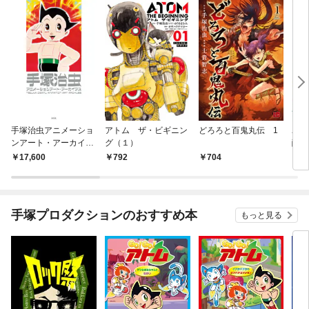
手塚治虫アニメーショ
アトム ザ・ビギニン
どろろと百鬼丸伝 1
ユニ
ンアート・アーカイブ
グ（１）
醒編
ス
17,600
792
704
2,
手塚プロダクションのおすすめ本
もっと見る