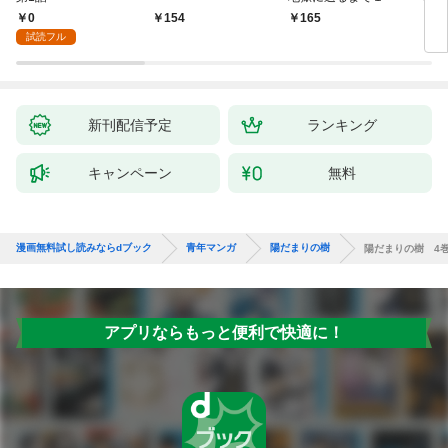
版】
0
154
165
2
試読フル
新刊配信予定
ランキング
キャンペーン
無料
漫画無料試し読みならdブック
青年マンガ
陽だまりの樹
陽だまりの樹 4
アプリならもっと便利で快適に！