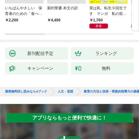
いちばんやさしい 保
新約聖書 本文の訳
実は私、転生９回生で
自閉
育者のための「食べな
す マンガ 私の前世
が小
い子」サポートＢＯＯ
物語
あう
1,760
2,
￥2,200
￥4,400
Ｋ 偏食・少食のお悩
新着
み解決！
新刊配信予定
ランキング
キャンペーン
無料
漫画無料試し読みならdブック
人文・思想
教育の方法と技術－実践的指導力の基
アプリならもっと便利で快適に！