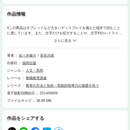
作品情報
※この商品はタブレットなど大きいディスプレイを備えた端末で読むこと
に適しています。また、文字だけを拡大することや、文字列のハイライ
ト、検索、辞書の参照、引用などの機能が使用できません。教師の実践的
指導力の基礎を培うことを目指して編まれた「教職教育講座」シリーズ第
3巻。教育課程の基本を理解し、その編成ができるようにすること、学習
指導の目標を設定して、そのための教材を選択し開発する基本的事項を把
著者
佐々木俊介
長谷川栄
握すること、授業において学習指導を展開する原理と過程と組織をつかむ
出版社
協同出版
こと、さらに学習指導の技術を理解し駆使する基盤をつくること等を目標
とする。
ジャンル
人文・思想
レーベル
教職教育講座
シリーズ
教育の方法と技術－実践的指導力の基礎を培う
電子版配信開始日
2014/09/09
ファイルサイズ
38.86 MB
作品をシェアする