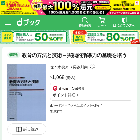
作品検索
カート
はじめての方へ
教育の方法と技術－実践的指導力の基礎を培う
最新刊
佐々木俊介
長谷川栄
1,068
(税込)
9
pt
獲得
ポイント詳細
dカード利用でさらにポイント+2%
返品不可
試し読み