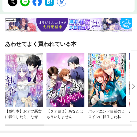
あわせてよく買われている本
【単行本】おデブ悪女
【タテヨミ】あなたは
バッドエンド目前のヒ
結界
に転生したら、なぜか
もういりません
ロインに転生した私、
ラスボス王子様に執着
今世では恋愛するつも
されています
りがチートな兄が離し
てくれません！？@C