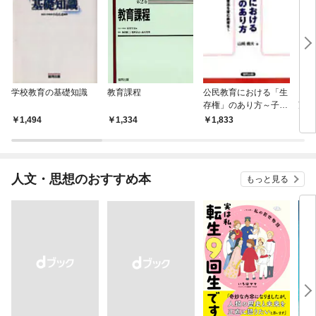
学校教育の基礎知識
教育課程
公民教育における「生
「教
存権」のあり方～子ど
望 
もに願い・自律意志を
1,494
1,334
1,833
1,
育む教育を～
人文・思想のおすすめ本
もっと見る