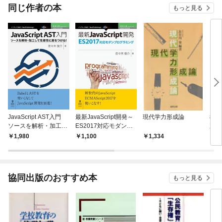
OMIC
同じ作者の本
もっと見る
JavaScript AST入門
最新JavaScript開発～
現代学力形成論
教育
ソースを解析・加工し
ES2017対応モダンプ
践的
て生産性に差をつけ
ログラミング
う
1,980
1,100
1,334
1,
る！
協同出版のおすすめ本
もっと見る