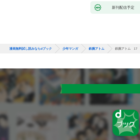
新刊配信予定
漫画無料試し読みならdブック
少年マンガ
鉄腕アトム
鉄腕アトム 17