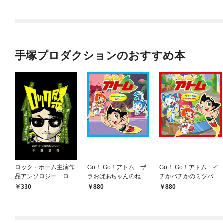
手塚プロダクションのおすすめ本
ロック・ホーム主演作
Go！ Go！アトム ザ
Go！ Go！アトム イ
品アンソロジー ロッ
ラおばあちゃんのねが
チかバチかのミツバチ
ク祭（フェスティバ
い
ミッション
330
880
880
ル）