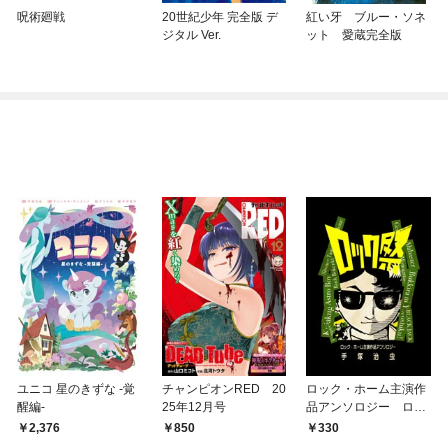
呪術廻戦
20世紀少年 完全版 デ
紅い牙 ブルー・ソネ
ジタル Ver.
ット 愛蔵完全版
ユニコ 星のきずな -覚
チャンピオンRED 20
ロック・ホーム主演作
醒編-
25年12月号
品アンソロジー ロッ
ク祭（フェスティバ
2,376
850
330
ル）