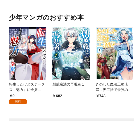
少年マンガのおすすめ本
転生したけどステータ
創成魔法の再現者 1
きのした魔法工務店
ス「魅力」に全振
異世界工法で最強の家
り！？(1)
づくりを（コミック）
0
682
748
１
無料