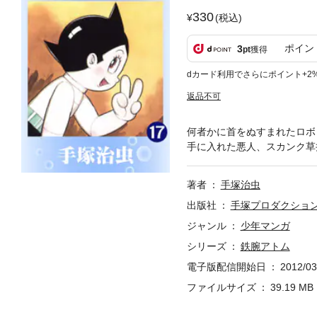
330
(税込)
ポイン
3
pt
獲得
dカード利用でさらにポイント+2
返品不可
何者かに首をぬすまれたロボッ
手に入れた悪人、スカンク草
著者
手塚治虫
出版社
手塚プロダクショ
ジャンル
少年マンガ
シリーズ
鉄腕アトム
電子版配信開始日
2012/03
ファイルサイズ
39.19 MB