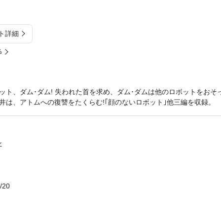
ト詳細
%
ト、ダム･ダム! 失われた首を求め、ダム･ダムは他のロボットをおそっ
井は、アトムへの復讐をたくらむ!｢顔のないロボット｣他三編を収録。
ン
/20