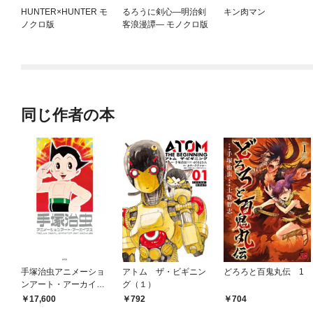
HUNTER×HUNTER モ
るろうに剣心—明治剣
キン肉マン
ノクロ版
客浪漫譚— モノクロ版
同じ作者の本
手塚治虫アニメーショ
アトム ザ・ビギニン
どろろと百鬼丸伝 1
ンアート・アーカイブ
グ（１）
ス
17,600
792
704