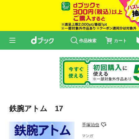
作品検索
カート
鉄腕アトム 17
手塚治虫
マンガ