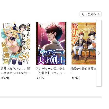
もっと見る
追放されたパシリ、買
アカデミーの天才剣士
8歳から始める魔法学
い物スキルSSSで装備
【分冊版】（コミッ
1
無双 ～買ったモノを
ク） １話【フルカラ
720
165
748
超強化して最強パーテ
ー】
ィー目指します～【単
行本版】 1巻