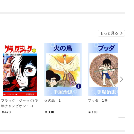
もっと見る
ブラック・ジャック(少
火の鳥 1
ブッダ 1巻
年チャンピオン・コミ
ックス) 1
473
330
330