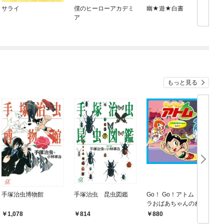
サライ
僕のヒーローアカデミ
幽★遊★白書
ア
もっと見る
手塚治虫博物館
手塚治虫 昆虫図鑑
Go！ Go！アトム ザ
G
ラおばあちゃんのねが
い
1,078
814
880