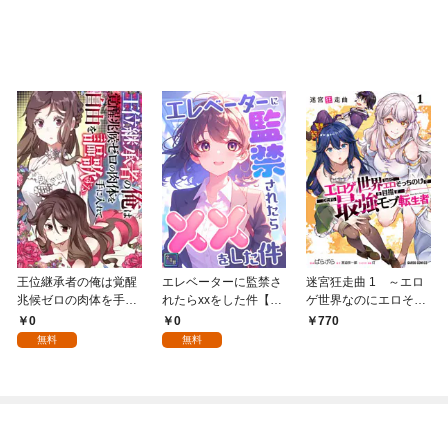
王位継承者の俺は覚醒
エレベーターに監禁さ
迷宮狂走曲 1 ～エロ
兆候ゼロの肉体を手に
れたらxxをした件【全
ゲ世界なのにエロそっ
入れて自由を謳歌す
年齢版】(1)
ちのけでひたすら最強
0
0
770
る。1
を目指すモブ転生者～
無料
無料