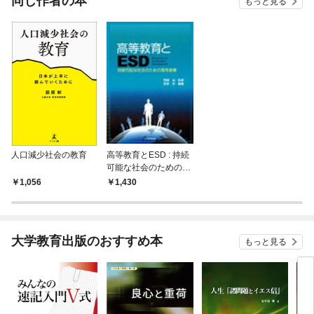
同じ作者の本
もっと見る
人口減少社会の教育
高等教育とESD : 持続
可能な社会のための高
等教育
1,056
1,430
大学教育出版のおすすめ本
もっと見る