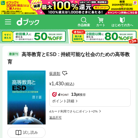
作品検索
カート
はじめての方へ
高等教育とESD : 持続可能な社会のための高等教
最新刊
育
荻原彰
1,430
(税込)
13
pt
獲得
ポイント詳細
dカード利用でさらにポイント+2%
返品不可
試し読み