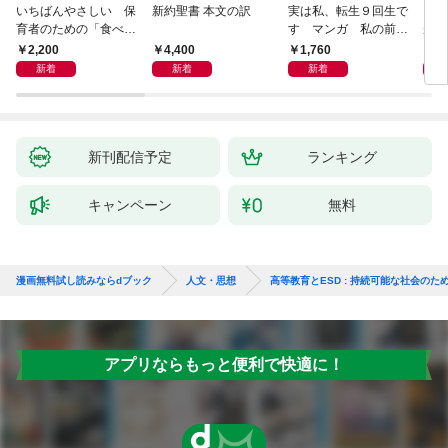
いちばんやさしい 保
新約聖書 本文の訳
実は私、転生９回生で
自閉
育者のための「食べな
す マンガ 私の前世
が小
い子」サポートＢＯＯ
物語
あう
2,200
4,400
1,760
2,
Ｋ 偏食・少食のお悩
新着
新着
新着
み解決！
新刊配信予定
ランキング
キャンペーン
無料
漫画無料試し読みならdブック
人文・思想
高等教育とESD : 持続可能な社会のた
アプリならもっと便利で快適に！