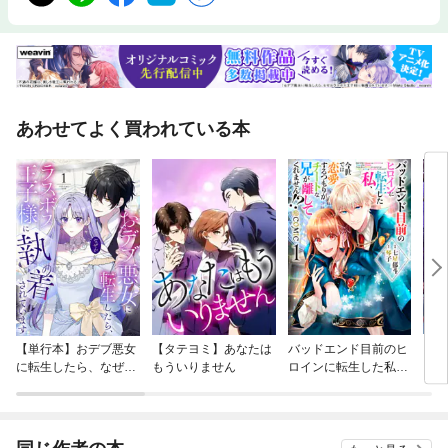
あわせてよく買われている本
【単行本】おデブ悪女
【タテヨミ】あなたは
バッドエンド目前のヒ
【タ
に転生したら、なぜか
もういりません
ロインに転生した私、
リ〜
ラスボス王子様に執着
今世では恋愛するつも
されています
りがチートな兄が離し
てくれません！？@C
OMIC