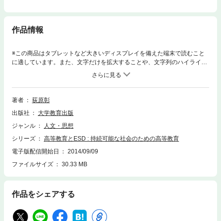
作品情報
※この商品はタブレットなど大きいディスプレイを備えた端末で読むこと
に適しています。また、文字だけを拡大することや、文字列のハイライ
ト、検索、辞書の参照、引用などの機能が使用できません。本書は、ヨー
ロッパ、中東、アジアの歴史的認識の文脈を踏まえながら、現代の高等教
育機関の組織的特徴を分析し、さらに組織による質の保証の問題と、その
解決手段を提示することを試みるものである。
著者
荻原彰
出版社
大学教育出版
ジャンル
人文・思想
シリーズ
高等教育とESD : 持続可能な社会のための高等教育
電子版配信開始日
2014/09/09
ファイルサイズ
30.33 MB
作品をシェアする