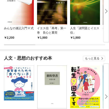
みんなの速記入門 V 式
イエス信「再考」第一
人生「諸問題とイエス
生活
巻 良心と重荷
信」
2,200
1,980
1,980
1,
人文・思想のおすすめ本
もっと見る