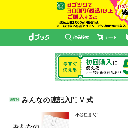
作品検索
カート
みんなの速記入門 V 式
最新刊
小谷征勝