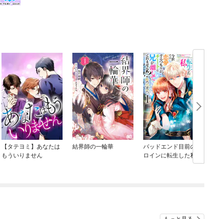
【タテヨミ】あなたは
結界師の一輪華
バッドエンド目前のヒ
もういりません
ロインに転生した私、
今世では恋愛するつも
りがチートな兄が離し
てくれません！？@C
め
OMIC
もっと見る