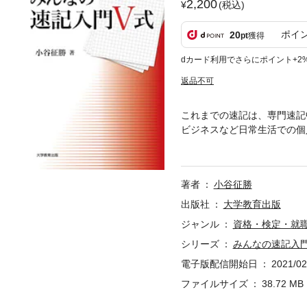
2,200
(税込)
ポイ
20
pt
獲得
dカード利用でさらにポイント+2
返品不可
これまでの速記は、専門速記
ビジネスなど日常生活での個
して紹介する。
著者
小谷征勝
出版社
大学教育出版
ジャンル
資格・検定・就
シリーズ
みんなの速記入門 
電子版配信開始日
2021/02
ファイルサイズ
38.72 MB