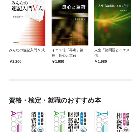
みんなの速記入門 V 式
イエス信「再考」第一
人生「諸問題とイエス
巻 良心と重荷
信」
2,200
1,980
1,980
資格・検定・就職のおすすめ本