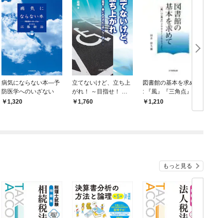
病気にならない本―予
立てないけど、立ち上
図書館の基本を求めて
防医学へのいざない
がれ！ ～目指せ！ 車
: 『風』『三角点』200
いすのオピニオンリー
1～2003より
1,320
1,760
1,210
ダー
もっと見る