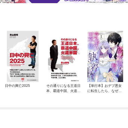
日中の興亡2025
その通りになる王道日
【単行本】おデブ悪女
本、覇道中国、火道米
に転生したら、なぜか
国
ラスボス王子様に執着
されています