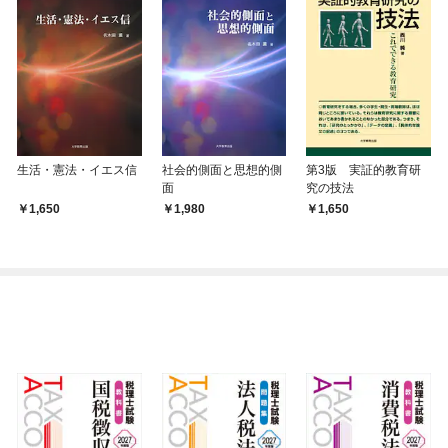
生活・憲法・イエス信
社会的側面と思想的側
第3版 実証的教育研
面
究の技法
1,650
1,980
1,650