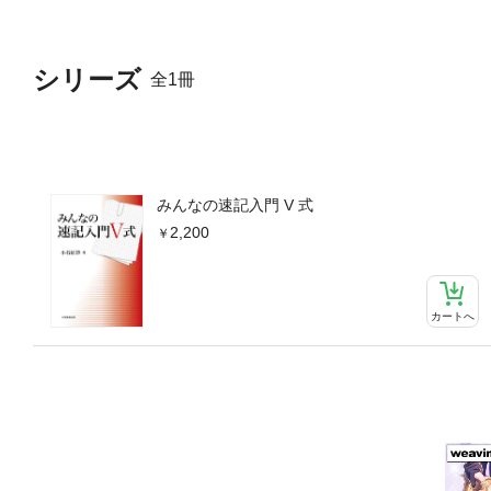
シリーズ
全1冊
みんなの速記入門 V 式
2,200
カートへ