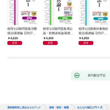
税理士試験問題集消費
税理士試験問題集簿記
税理士試験教科書相続
税法Ⅰ基礎編【2027年
論・財務諸表論Ⅰ基礎編
税法Ⅰ基礎編【2027年
度版】
【2027年度版】
度版】
4,620
4,400
4,950
新着
新着
新着
新刊配信予定
漫画無料試し読みならdブック
資格・検定・就職
みんなの速記入門 V 式