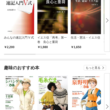
みんなの速記入門 V 式
イエス信「再考」第一
生活・憲法・イエス信
人生
巻 良心と重荷
信」
2,200
1,980
1,650
1,
趣味のおすすめ本
もっと見る