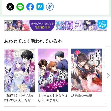
あわせてよく買われている本
【単行本】おデブ悪女
【タテヨミ】あなたは
結界師の一輪華
バッ
に転生したら、なぜか
もういりません
ロイ
ラスボス王子様に執着
今世
されています
りが