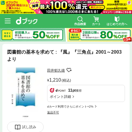
作品検索
カート
はじめての方へ
図書館の基本を求めて : 『風』『三角点』2001～2003
より
田井郁久雄
1,210
(税込)
11
pt
獲得
ポイント詳細
dカード利用でさらにポイント+2%
返品不可
試し読み