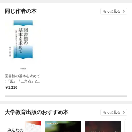
てく
OMI
同じ作者の本
もっと見る
図書館の基本を求めて
: 『風』『三角点』200
1～2003より
1,210
大学教育出版のおすすめ本
もっと見る