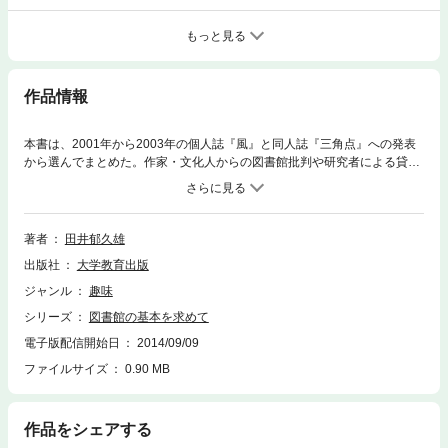
もっと見る
作品情報
本書は、2001年から2003年の個人誌『風』と同人誌『三角点』への発表
から選んでまとめた。作家・文化人からの図書館批判や研究者による貸出
サービス批判への反論等を柱に、時代の動きに対して、図書館現場の視点
から図書館サービスと職員のあり方を論じる。
著者
田井郁久雄
出版社
大学教育出版
ジャンル
趣味
シリーズ
図書館の基本を求めて
電子版配信開始日
2014/09/09
ファイルサイズ
0.90 MB
作品をシェアする