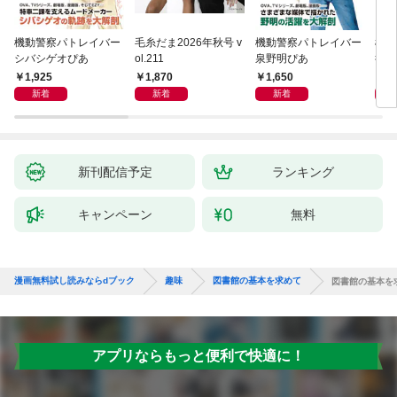
機動警察パトレイバー
毛糸だま2026年秋号 v
機動警察パトレイバー
機動
シバシゲオぴあ
ol.211
泉野明ぴあ
後藤
1,925
1,870
1,650
1,
新着
新着
新着
新刊配信予定
ランキング
キャンペーン
無料
漫画無料試し読みならdブック
趣味
図書館の基本を求めて
図書館の基本を求
アプリならもっと便利で快適に！