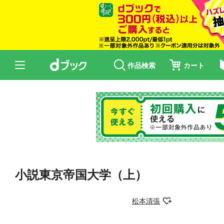
作品検索
カート
小説東京帝国大学（上）
松本清張