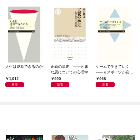
人生は逆算できるのか
正義の暴走 ――凡庸
ゲームで生きていく
な悪についての心理学
――ｅスポーツが変え
る教育とキャリア
1,012
990
968
新着
新着
新着