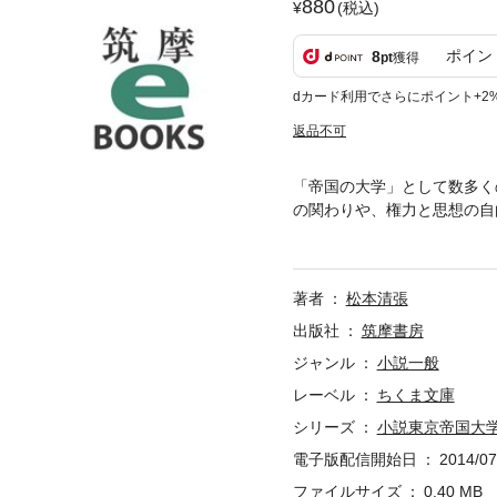
880
(税込)
ポイン
8
pt
獲得
dカード利用でさらにポイント+2
返品不可
「帝国の大学」として数多く
の関わりや、権力と思想の自
に端を発した「哲学館」事件
論”などを扱い、明治体制の
著者
松本清張
出版社
筑摩書房
ジャンル
小説一般
レーベル
ちくま文庫
シリーズ
小説東京帝国大
電子版配信開始日
2014/07
ファイルサイズ
0.40 MB