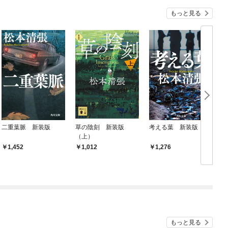
もっと見る
二重葉脈 新装版
草の陰刻 新装版
考える葉 新装版
（上）
1,452
1,012
1,276
もっと見る