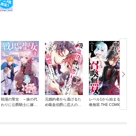
戦場の聖女 ～妹の代
元婚約者から逃げるた
レベル1から始まる召
わりに公爵騎士に嫁ぐ
め吸血伯爵に恋人のフ
喚無双 THE COMIC
ことになりましたが、
リをお願いしたら、な
今は幸せです～
ぜか溺愛モードになり
ました