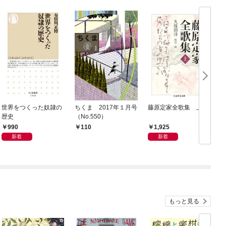
世界をつくった奴隷の
ちくま 2017年１月号
藤原定家全歌集 上
歴史
（No.550）
990
1,925
110
新着
新着
もっと見る