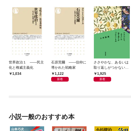
世界政治１ ――民主
石原莞爾 ――信仰に
ささやかな、あるいは
化と権威主義化
導かれた戦略家
取り返しがつかないも
の
1,122
1,925
1,034
新着
新着
小説一般のおすすめ本