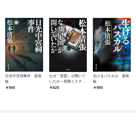
日光中宮祠事件 新装
なぜ「星図」が開いて
生けるパスカル 新装
版
いたか—初期ミステリ
版
傑作集—（新潮文庫）
990
825
990