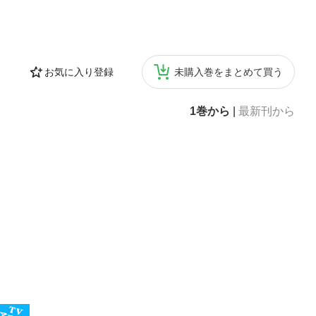
お気に入り登録
未購入巻をまとめて買う
1巻から
|
最新刊から