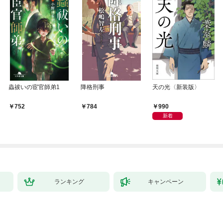
蟲祓いの宦官師弟1
降格刑事
天の光〈新装版〉
990
752
784
新着
ランキング
キャンペーン