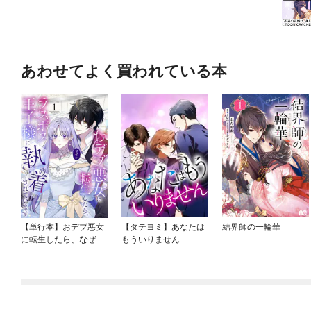
あわせてよく買われている本
【単行本】おデブ悪女
【タテヨミ】あなたは
結界師の一輪華
に転生したら、なぜか
もういりません
ラスボス王子様に執着
されています