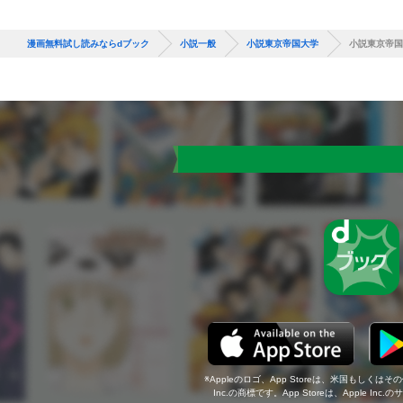
漫画無料試し読みならdブック
小説一般
小説東京帝国大学
小説東京帝国
Appleのロゴ、App Storeは、米国もしくはそ
Inc.の商標です。App Storeは、Apple In