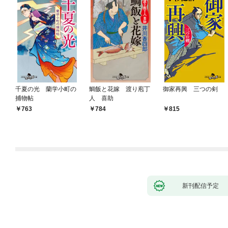
千夏の光 蘭学小町の
鯛飯と花嫁 渡り庖丁
御家再興 三つの剣
捕物帖
人 喜助
763
784
815
新刊配信予定