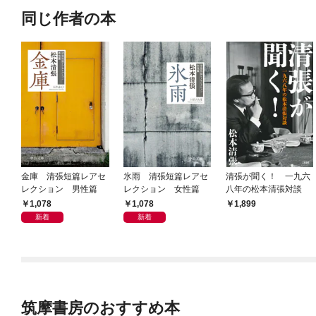
同じ作者の本
金庫 清張短篇レアセ
氷雨 清張短篇レアセ
清張が聞く！ 一九六
レクション 男性篇
レクション 女性篇
八年の松本清張対談
1,078
1,078
1,899
新着
新着
筑摩書房のおすすめ本