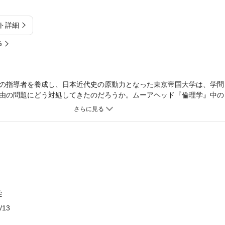
ト詳細
%
の指導者を養成し、日本近代史の原動力となった東京帝国大学は、学問
由の問題にどう対処してきたのだろうか。ムーアヘッド『倫理学』中の
や、桂太郎内閣の対露外交を批判して国論を二分することになった七博
確立を描く。
学
/13