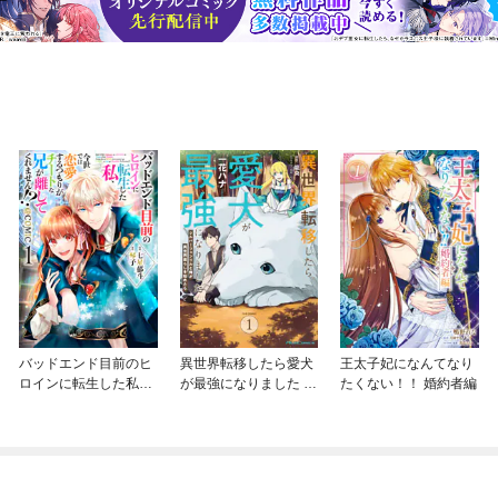
バッドエンド目前のヒ
異世界転移したら愛犬
王太子妃になんてなり
ロインに転生した私、
が最強になりました ～
たくない！！ 婚約者編
今世では恋愛するつも
シルバーフェンリルと
りがチートな兄が離し
俺が異世界暮らしを始
てくれません！？@C
めたら～ THE COMIC
OMIC