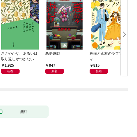
ささやかな、あるいは
悪夢遊戯
檸檬と蜜柑のラプソデ
取り返しがつかないも
ィ
の
1,925
847
815
新着
新着
新着
無料