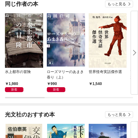
OMI
同じ作者の本
もっと見る
水上都市の冒険
ローズマリーのあまき
世界怪奇実話傑作選
改訂
香り（上）
2/
1,980
990
1,540
1,
新着
新着
光文社のおすすめ本
もっと見る