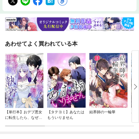
あわせてよく買われている本
【単行本】おデブ悪女
【タテヨミ】あなたは
結界師の一輪華
バッ
に転生したら、なぜか
もういりません
ロイ
ラスボス王子様に執着
今世
されています
りが
てく