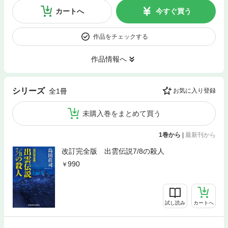
カートへ
今すぐ買う
作品をチェックする
作品情報へ
シリーズ
全1冊
お気に入り登録
未購入巻をまとめて買う
1巻から
|
最新刊から
改訂完全版 出雲伝説7/8の殺人
990
試し読み
カートへ