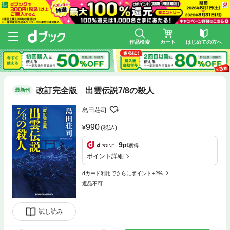
作品検索
カート
はじめての方へ
改訂完全版 出雲伝説7/8の殺人
最新刊
島田荘司
990
(税込)
9
pt
獲得
ポイント詳細
dカード利用でさらにポイント+2%
返品不可
試し読み