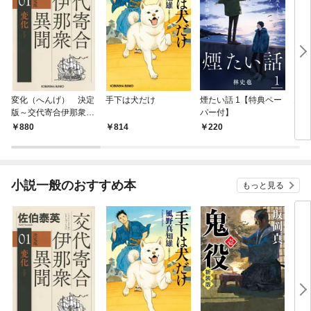
変化（へんげ） 決定
手下は犬だけ
煙たい話 1【特典ペー
鬼役
版～交代寄合伊那衆異
パー付】
聞（1）～
880
814
220
7
小説一般のおすすめ本
もっと見る