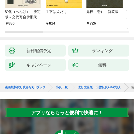
変化（へんげ） 決定
手下は犬だけ
鬼役（壱） 新装版
南町
版～交代寄合伊那衆異
舟の
聞（1）～
880
814
726
9
新刊配信予定
ランキング
キャンペーン
無料
漫画無料試し読みならdブック
小説一般
改訂完全版 出雲伝説7/8の殺人
アプリならもっと便利で快適に！