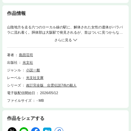
作品情報
山陰地方を走る六つのローカル線の駅に、解体された女性の遺体がバラバ
ラに流れ着く。胴体部は大阪駅で発見されるが、首はついに見つからな
い。休暇で故郷を訪れていた警視庁捜査一課の吉敷竹史は偶然この犯罪に
遭遇し、捜査に関わることに。犯人はいつ、どこで、どのように死体をば
らまいたのか――。大胆な着想と精緻な論理が結実した伝説的トラベルミ
ステリー作が完全版で甦る！
著者
島田荘司
出版社
光文社
ジャンル
小説一般
レーベル
光文社文庫
シリーズ
改訂完全版 出雲伝説7/8の殺人
電子版配信開始日
2026/05/12
ファイルサイズ
- MB
作品をシェアする