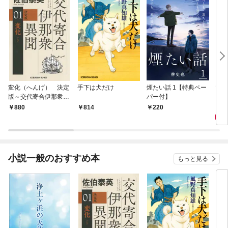
変化（へんげ） 決定
手下は犬だけ
煙たい話 1【特典ペー
マリ
版～交代寄合伊那衆異
パー付】
聞（1）～
1,
880
814
220
小説一般のおすすめ本
もっと見る