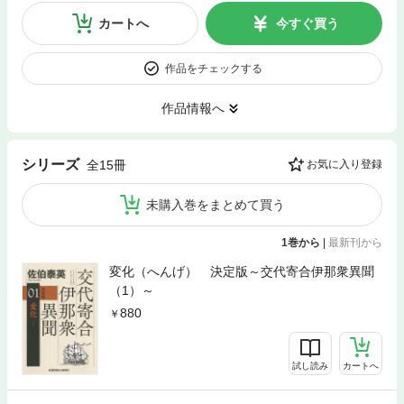
カートへ
今すぐ買う
作品をチェックする
作品情報へ
シリーズ
全15冊
お気に入り登録
未購入巻をまとめて買う
1巻から
|
最新刊から
変化（へんげ） 決定版～交代寄合伊那衆異聞
（1）～
880
試し読み
カートへ