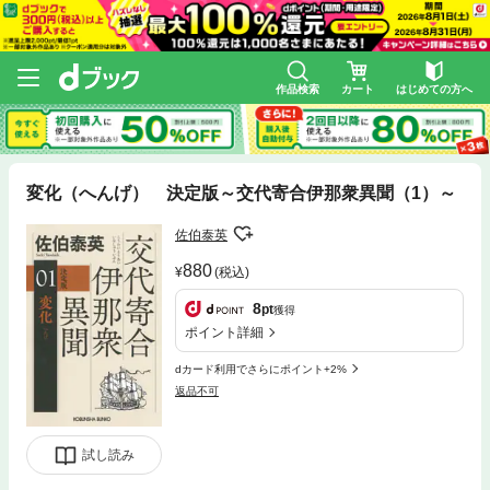
作品検索
カート
はじめての方へ
変化（へんげ） 決定版～交代寄合伊那衆異聞（1）～
佐伯泰英
880
(税込)
8
pt
獲得
ポイント詳細
dカード利用でさらにポイント+2%
返品不可
試し読み