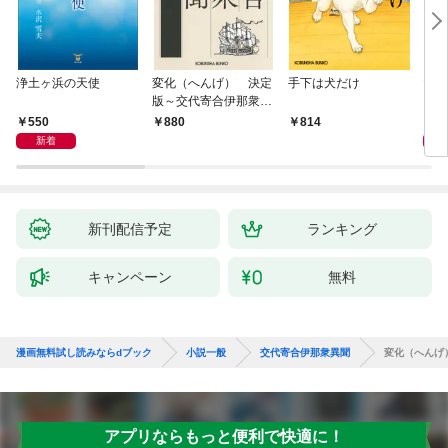
浄土ヶ浜の天使
変化（へんげ） 決定
手下は犬だけ
マリ
版～交代寄合伊那衆異
聞（1）～
550
1,
880
814
新着
新刊配信予定
ランキング
キャンペーン
無料
漫画無料試し読みならdブック
小説一般
交代寄合伊那衆異聞
変化（へんげ
アプリならもっと便利で快適に！