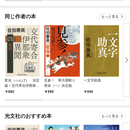
ク）
同じ作者の本
もっと見る
変化（へんげ） 決定
見参！ 寒月霞斬り
一文字助真
めじ
版～交代寄合伊那衆異
密命（一）決定版
聞（1）～
880
999
946
8
光文社のおすすめ本
もっと見る