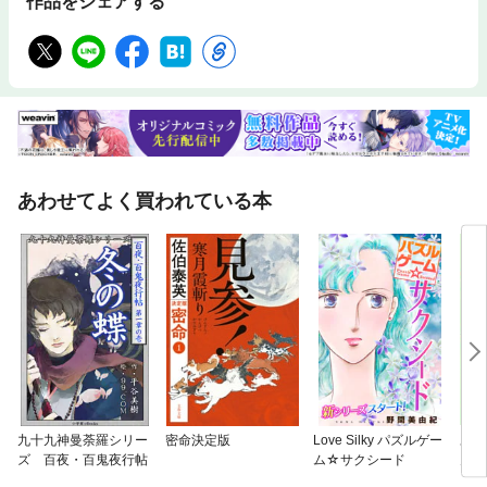
作品をシェアする
あわせてよく買われている本
九十九神曼荼羅シリー
密命決定版
Love Silky パズルゲー
あな
ズ 百夜・百鬼夜行帖
ム☆サクシード
ん 
きま