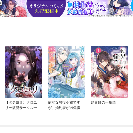
【タテヨミ】クロユ
病弱な悪役令嬢です
結界師の一輪華
リ〜復讐サークル〜
が、婚約者が過保護す
ぎて逃げ出したい(私た
ち犬猿の仲でしたよ
ね！？)