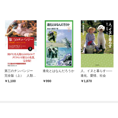
第三のチンパンジー
進化とはなんだろうか
人、イヌと暮らす――
完全版（上） 人類進
進化、愛情、社会
化の栄光と翳り
1,100
990
1,870