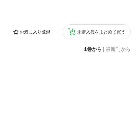
お気に入り登録
未購入巻をまとめて買う
1巻から
|
最新刊から