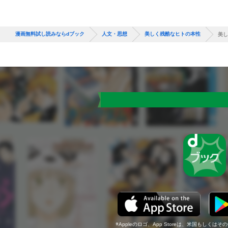
漫画無料試し読みならdブック
人文・思想
美しく残酷なヒトの本性
美し
Appleのロゴ、App Storeは、米国もしくはそ