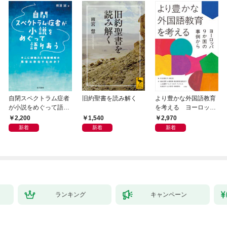
自閉スペクトラム症者
旧約聖書を読み解く
より豊かな外国語教育
が小説をめぐって語り
を考える ヨーロッパ
あう
9か国の事例から
2,200
1,540
2,970
新着
新着
新着
ランキング
キャンペーン