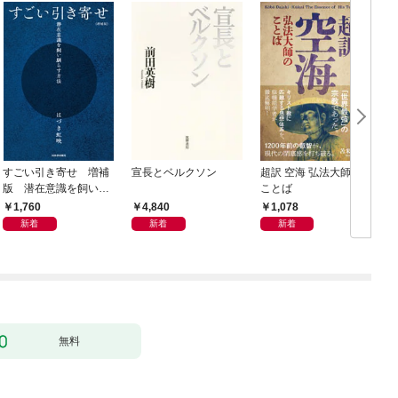
すごい引き寄せ 増補
宣長とベルクソン
超訳 空海 弘法大師の
版 潜在意識を飼い馴
ことば
らす方法
1,760
4,840
1,078
新着
新着
新着
無料