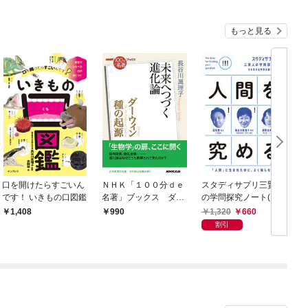
もっと見る
口を開けたらすごいん
ＮＨＫ「１００分ｄｅ
スタディサプリ三賢人
です！ いきもの口図鑑
名著」ブックス ダー
の学問探究ノート(1)人
ウィン 種の起源 未
間を究める
1,320
660
1,408
990
来へつづく進化論
割引