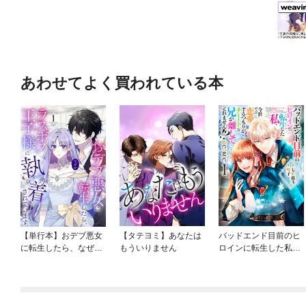
あわせてよく買われている本
【単行本】おデブ悪女
【タテヨミ】あなたは
バッドエンド目前のヒ
に転生したら、なぜか
もういりません
ロインに転生した私、
ラスボス王子様に執着
今世では恋愛するつも
されています
りがチートな兄が離し
てくれません！？@C
OMIC