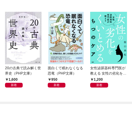
20の古典で読み解く世
面白くて眠れなくなる
女性泌尿器科専門医が
界史（PHP文庫）
恐竜（PHP文庫）
教える 女性の劣化をく
いとめる ちつのケア
1,600
950
1,200
新着
新着
新着