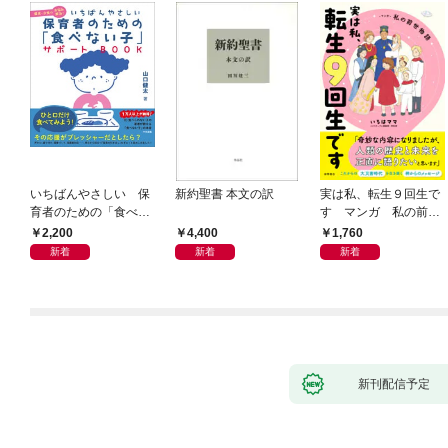
いちばんやさしい 保
新約聖書 本文の訳
実は私、転生９回生で
育者のための「食べな
す マンガ 私の前世
い子」サポートＢＯＯ
物語
2,200
4,400
1,760
Ｋ 偏食・少食のお悩
新着
新着
新着
み解決！
新刊配信予定