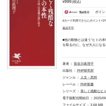
999
(税込)
ポイン
9
pt
獲得
dカード利用でさらにポイント+2
返品不可
■他の動物とは違う“ヒトの
を取るのに、なぜ大人になる
争はなぜ不毛なのか。チンパ
語、自意識という3つの謎を
『利己的な遺伝子』は誤解さ
著者
長谷川眞理子
トは本来、他者に優しい生き
章：ヒトに固有の特徴は何か
出版社
PHP研究所
うのか ●第5章：「現代病
ジャンル
人文・思想
レーベル
PHP新書
シリーズ
美しく残酷なヒ
電子版配信開始日
2025/06
ファイルサイズ
3.68 MB