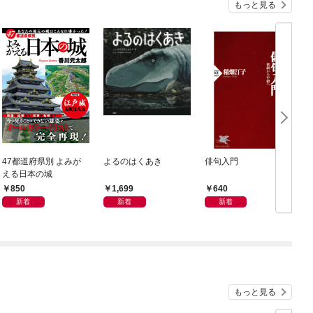
もっと見る
47都道府県別 よみが
よるのはくあき
俳句入門
える日本の城
850
1,699
640
新着
新着
新着
もっと見る