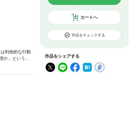
カートへ
作品をチェックする
きは利他的な行動
作品をシェアする
境か」という論
—。遺伝子、言
●ドーキンスの
がある！？ ●ヒ
の世界 ●第2
的」なのになぜ争