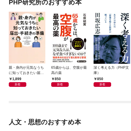
PHP研究所のおすすめ本
親・身内が元気なうち
65歳からは、空腹が最
深く考える力（PHP文
に知っておきたい届
高の薬
庫）
出・手続きの準備（き
1,899
850
850
ずな出版）
新着
新着
新着
人文・思想のおすすめ本