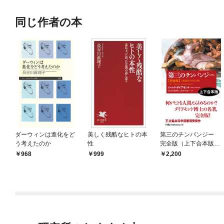
同じ作者の本
ダーウィンは進化をど
美しく残酷なヒトの本
第三のチンパンジー
う考えたのか
性
完全版（上下合本版）
人類進化の栄光と翳り
968
999
2,200