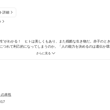
ト詳細
%
本性”がわかる！ ヒトは美しくもあり、また残酷な生き物だ。赤子のと
につれて利己的になってしまうのか。「人の能力を決めるのは遺伝か環
ンジーにヒトのような言語能力はあるのか。魚にも自意識はあるのか—
進化生物学の知見から読み解き、“人間の正体”に迫る。 ■本書の要点 
れている ●チンパンジーは言語の意味を理解できない ●魚にも自意識
物 ●潔癖、肥満、運動不足という「現代病」 ■目次 ●第1章：生き物
 ●第3章：「遺伝か環境か」論争の不毛 ●第4章：ヒトは本来「利他
」に陥る人類 ●第6章：ヒトを育てる、人を育てる
トの本性
/17