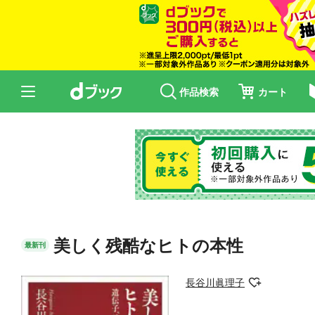
作品検索
カート
美しく残酷なヒトの本性
最新刊
長谷川眞理子