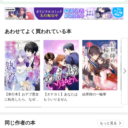
あわせてよく買われている本
【単行本】おデブ悪女
【タテヨミ】あなたは
結界師の一輪華
バッ
に転生したら、なぜか
もういりません
ロイ
ラスボス王子様に執着
今世
されています
りが
てく
OMI
同じ作者の本
もっと見る