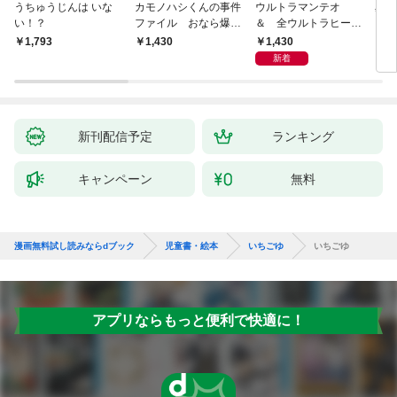
うちゅうじんは いな
カモノハシくんの事件
ウルトラマンテオ
星の
い！？
ファイル おなら爆
＆ 全ウルトラヒーロ
いグ
弾！ 危機イッパツ編
ー大集合 あそべるず
1,430
￥1,793
￥1,430
7
かん
新着
新刊配信予定
ランキング
キャンペーン
無料
漫画無料試し読みならdブック
児童書・絵本
いちごゆ
いちごゆ
アプリならもっと便利で快適に！