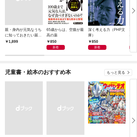
親・身内が元気なうち
65歳からは、空腹が最
深く考える力（PHP文
20
に知っておきたい届
高の薬
庫）
界史
出・手続きの準備（き
850
850
1,
￥1,899
ずな出版）
新着
新着
児童書・絵本のおすすめ本
もっと見る