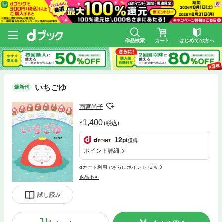
作品検索
カート
はじめての方へ
いちごゆ
最新刊
雨宮尚子
1,400
(税込)
12
pt
獲得
ポイント詳細
dカード利用でさらにポイント+2%
返品不可
試し読み