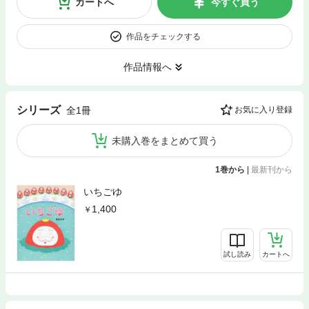
カートへ
今すぐ買う
作品をチェックする
作品情報へ
シリーズ
全1冊
お気に入り登録
未購入巻をまとめて買う
1巻から
|
最新刊から
いちごゆ
1,400
試し読み
カートへ