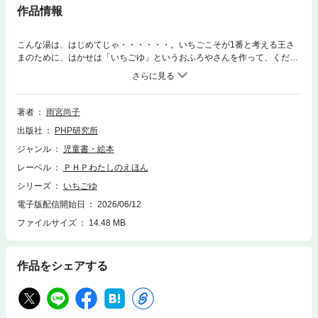
作品情報
こんな湯は、はじめてじゃ・・・・・・。いちごこそが1番と考える王さ
まのために、はかせは「いちごゆ」というおふろやさんを作って、くだも
の達をほろぼすのはどうかと提案しました。そうして作られた「いちご
ゆ」は、床も壁もまっかっか。王さまは、どうやってくだもの達をほろぼ
そうとしているのか、「いちごゆ」に入って確かめることにしました。入
るだけでシワが消える「ぷるぷるのゆ」や、キズがなくなる「つやつやの
著者
雨宮尚子
ゆ」、あま〜いお砂糖がたっぷり入った、大きなおふろ・・・・・・。ど
出版社
PHP研究所
れもあまりの気持ちよさに、うまいことばが見つかりません。そうして、
「いちごゆ」のすばらしさに感動した王さまは、考えを改め
ジャンル
児童書・絵本
て・・・・・・？
レーベル
ＰＨＰわたしのえほん
シリーズ
いちごゆ
電子版配信開始日
2026/06/12
ファイルサイズ
14.48 MB
作品をシェアする