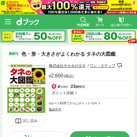
作品検索
カート
はじめての方へ
色・形・大きさがよくわかる タネの大図鑑
最新刊
株式会社サカタのタネ
ワン・ステップ
2,600
(税込)
23
pt
獲得
ポイント詳細
dカード利用でさらにポイント+2%
返品不可
試し読み