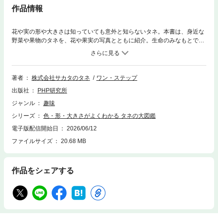
作品情報
花や実の形や大きさは知っていても意外と知らないタネ。本書は、身近な
野菜や果物のタネを、花や果実の写真とともに紹介。生命のみなもとであ
るタネのひみつや、いろんなタネの大きさくらべ、新しい品種のつくり方
なども掲載しています。 【目次より】〈第1章 タネって、なんだろ
う？〉・・・・・・タネをさがしてみよう／タネをくわしく知ろう（種子
のつくり／根や芽をだすための条件／最初の葉の数／花からできる種子／
著者
株式会社サカタのタネ
ワン・ステップ
種子と果実とタネ／植物の分類）／タネのいろいろな旅（風で運ばれる／
出版社
PHP研究所
動物に運ばれる／水で運ばれる） 〈第2章 写真で見るタネ図
鑑〉・・・・・・花と野菜のタネ／木と果物のタネ／タネの大きさをくら
ジャンル
趣味
べよう〜原寸タネ図鑑〜／知ってビックリ！ いろいろなタネ 〈第3章
シリーズ
色・形・大きさがよくわかる タネの大図鑑
タネ博士になろう！〉・・・・・・タネの会社の仕事／新しい品種のタネ
をつくる／アサガオを育てよう／主食になるタネ／タネと緑のあるくらし
電子版配信開始日
2026/06/12
／タネで遊ぼう／タネなんでも質問ページ ほか
ファイルサイズ
20.68 MB
作品をシェアする