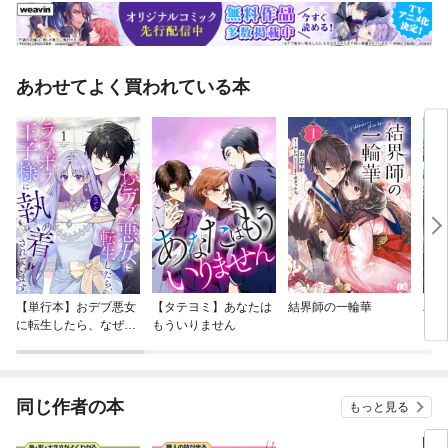
あわせてよく買われている本
【単行本】おデブ悪女
【タテヨミ】あなたは
結界師の一輪華
バッ
に転生したら、なぜか
もういりません
ロイ
ラスボス王子様に執着
今世
されています
りが
てく
OMI
同じ作者の本
もっと見る