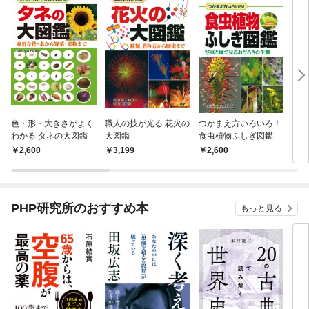
色・形・大きさがよく
職人の技が光る 花火の
つかまえ方いろいろ！
深海
わかる タネの大図鑑
大図鑑
食虫植物ふしぎ図鑑
2,600
3,199
2,600
2,
PHP研究所のおすすめ本
もっと見る