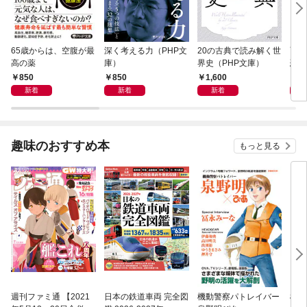
65歳からは、空腹が最
深く考える力（PHP文
20の古典で読み解く世
面白
高の薬
庫）
界史（PHP文庫）
恐竜
850
850
1,600
9
新着
新着
新着
趣味のおすすめ本
もっと見る
週刊ファミ通 【2021
日本の鉄道車両 完全図
機動警察パトレイバー
機動