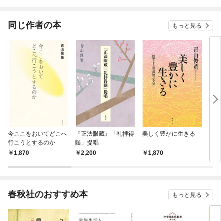
されています
りが
てく
OMI
同じ作者の本
もっと見る
今ここをおいてどこへ
『正法眼蔵』「礼拝得
美しく豊かに生きる
光の
行こうとするのか
髄」提唱
1,870
2,200
1,870
1,
春秋社のおすすめ本
もっと見る