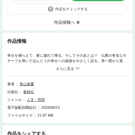
作品をチェックする
作品情報へ
作品情報
幸せを捕らえて、家に連れて帰る。そしてそのあとは？ 仏教の有名なモ
チーフを用いてほんとうの幸せへの旅路をやさしく語る。第一図から第十
図の図版と丁寧な解説つき！
著者
青山俊董
出版社
春秋社
ジャンル
人文・思想
電子版配信開始日
2026/06/15
ファイルサイズ
21.97 MB
作品をシェアする