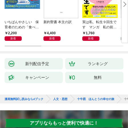
いちばんやさしい 保
新約聖書 本文の訳
実は私、転生９回生で
自閉
育者のための「食べな
す マンガ 私の前世
が小
い子」サポートＢＯＯ
物語
あう
2,200
4,400
1,760
2,
Ｋ 偏食・少食のお悩
新着
新着
新着
み解決！
新刊配信予定
ランキング
キャンペーン
無料
漫画無料試し読みならdブック
人文・思想
十牛図 ほんとうの幸せの旅
十
アプリならもっと便利で快適に！