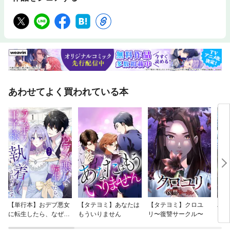
あわせてよく買われている本
【単行本】おデブ悪女
【タテヨミ】あなたは
【タテヨミ】クロユ
バッ
に転生したら、なぜか
もういりません
リ〜復讐サークル〜
ロイ
ラスボス王子様に執着
今世