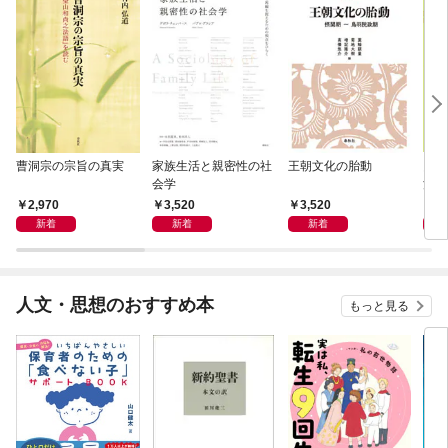
曹洞宗の宗旨の真実
家族生活と親密性の社
王朝文化の胎動
図表
会学
洋音
2,970
3,520
3,520
3,
新着
新着
新着
人文・思想のおすすめ本
もっと見る