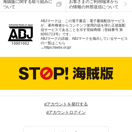
海賊版に関する取り組みに
お客さまのご利用端末から
ついて
の情報の外部送信について
ABJマークは、この電子書店・電子書籍配信サービス
が、著作権者からコンテンツ使用許諾を得た正規版配
信サービスであることを示す登録商標（登録番号 第
6091713号）です。
ABJマークの詳細、ABJマークを掲示しているサービス
の一覧はこちら
→
https://aebs.or.jp/
dアカウントを発行する
dアカウントログイン