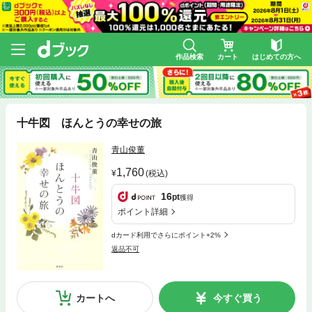
作品検索
カート
はじめての方へ
十牛図 ほんとうの幸せの旅
青山俊董
1,760
(税込)
16
pt
獲得
ポイント詳細
dカード利用でさらにポイント+2%
返品不可
カートへ
今すぐ買う