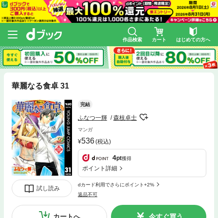
作品検索
カート
はじめての方へ
華麗なる食卓 31
完結
ふなつ一輝
森枝卓士
マンガ
536
(税込)
4
pt
獲得
ポイント詳細
dカード利用でさらにポイント+2%
試し読み
返品不可
カートへ
今すぐ買う