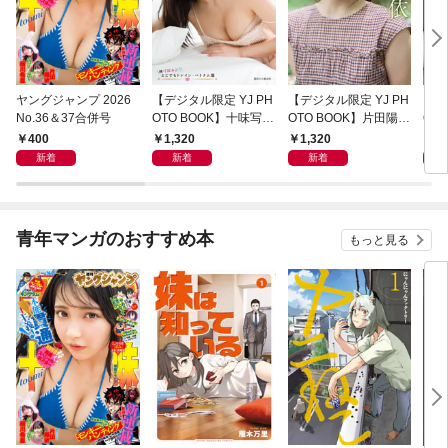
ヤングジャンプ 2026
【デジタル限定 YJ PH
【デジタル限定 YJ PH
【デ
No.36＆37合併号
OTO BOOK】十味写真
OTO BOOK】片田陽依
OT
集「続・『ぽみ』！？
写真集「羽色日和」
写真
400
1,320
1,320
1,
どこでもトレイン・ベ
リ」
新着
新着
新着
トナム篇」
青年マンガのおすすめ本
もっと見る