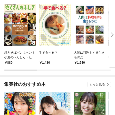
焼きそばパンはヘン？
手で食べる？
人間は料理をする生き
はじ
小麦のへんしん（たく
ものだ
中ぱ
さんのふしぎ2026年8
ふし
880
1,430
1,540
8
月号）
集英社のおすすめ本
もっと見る