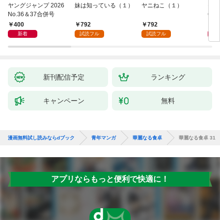
ヤングジャンプ 2026
妹は知っている（１）
ヤニねこ（１）
モー
No.36＆37合併号
6・3
日発
400
792
792
4
新着
試読フル
試読フル
新刊配信予定
ランキング
キャンペーン
無料
漫画無料試し読みならdブック
青年マンガ
華麗なる食卓
華麗なる食卓 31
アプリならもっと便利で快適に！