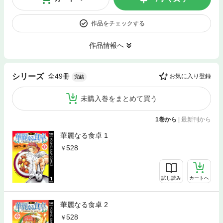
作品をチェックする
作品情報へ
全49冊
シリーズ
お気に入り登録
完結
未購入巻をまとめて買う
1巻から
|
最新刊から
華麗なる食卓 1
528
試し読み
カートへ
華麗なる食卓 2
528