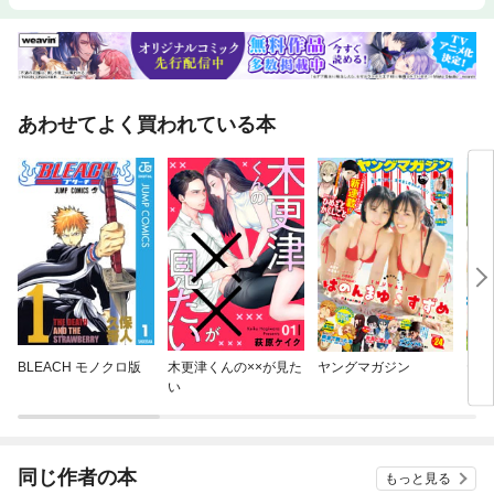
あわせてよく買われている本
BLEACH モノクロ版
木更津くんの××が見た
ヤングマガジン
ヤン
い
同じ作者の本
もっと見る