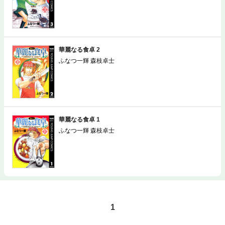
華麗なる食卓 2
ふなつ一輝 森枝卓士
華麗なる食卓 1
ふなつ一輝 森枝卓士
1