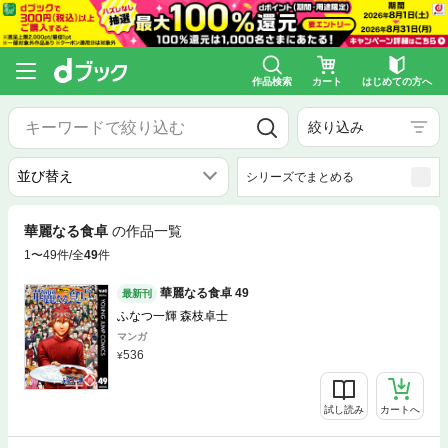
作品検索
カート
はじめての方へ
絞り込み
シリーズでまとめる
華麗なる食卓
の作品一覧
1〜49件/全
49
件
華麗なる食卓 49
最新刊
ふなつ一輝 森枝卓士
マンガ
536
試し読み
カートへ