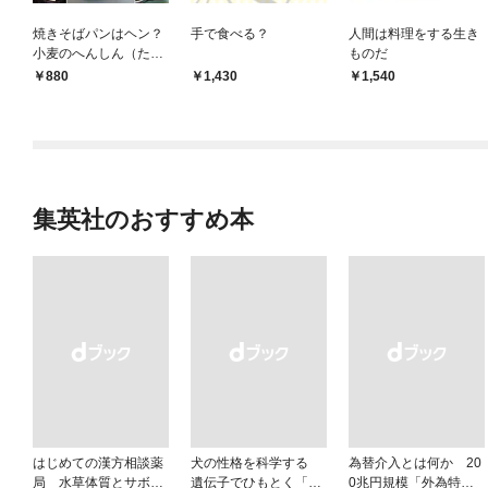
焼きそばパンはヘン？
手で食べる？
人間は料理をする生き
小麦のへんしん（たく
ものだ
さんのふしぎ2026年8
880
1,430
1,540
月号）
集英社のおすすめ本
はじめての漢方相談薬
犬の性格を科学する
為替介入とは何か 20
局 水草体質とサボテ
遺伝子でひもとく「最
0兆円規模「外為特