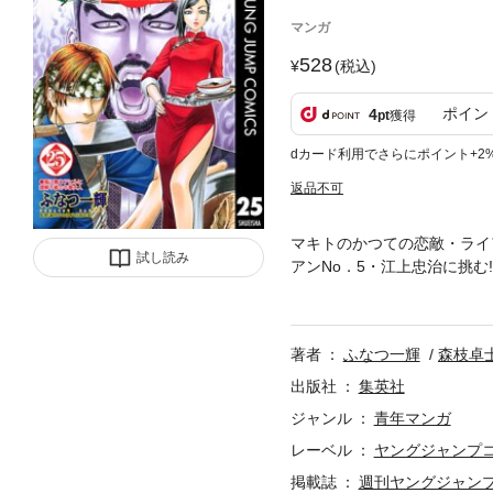
マンガ
528
(税込)
ポイン
4
pt
獲得
dカード利用でさらにポイント+2
返品不可
マキトのかつての恋敵・ライ
試し読み
アンNo．5・江上忠治に挑
タッグか？ それとも怒濤の
著者
ふなつ一輝
森枝卓
出版社
集英社
ジャンル
青年マンガ
レーベル
ヤングジャンプコミ
掲載誌
週刊ヤングジャン