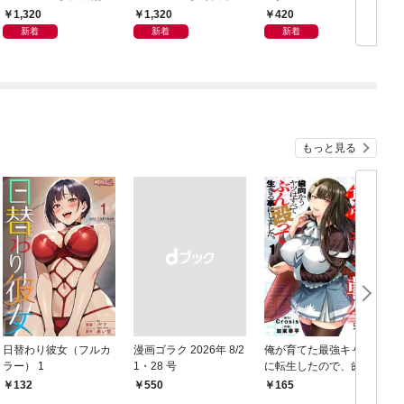
写真集「羽色日和」
写真集「きらら、キラ
1,320
1,320
420
リ」
新着
新着
新着
もっと見る
日替わり彼女（フルカ
漫画ゴラク 2026年 8/2
俺が育てた最強キャラ
ラー） 1
1・28 号
に転生したので、歯向
かうヤツはすべてぶん
132
￥550
165
￥
殴って生きる事にしま