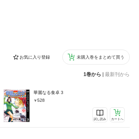
お気に入り登録
未購入巻をまとめて買う
1巻から
|
最新刊から
華麗なる食卓 3
528
試し読み
カートへ