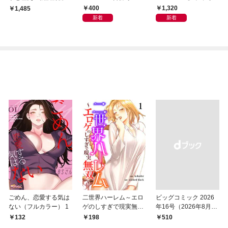
から
集「続・『ぽみ』！？
400
1,320
￥1,485
どこでもトレイン・ベ
新着
新着
トナム篇」
ごめん、恋愛する気は
二世界ハーレム～エロ
ビッグコミック 2026
ない（フルカラー） 1
ゲのしすぎで現実無双
年16号（2026年8月7
～１
日発売）
132
198
￥510