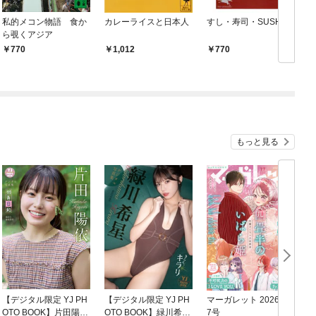
私的メコン物語 食か
カレーライスと日本人
すし・寿司・SUSHI
ら覗くアジア
770
1,012
770
もっと見る
【デジタル限定 YJ PH
【デジタル限定 YJ PH
マーガレット 2026年1
グ
OTO BOOK】片田陽依
OTO BOOK】緑川希星
7号
6