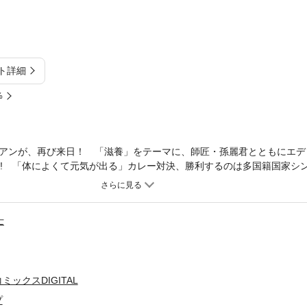
ト詳細
%
アンが、再び来日！ 「滋養」をテーマに、師匠・孫麗君とともにエデ
む!! 「体によくて元気が出る」カレー対決、勝利するのは多国籍国家シ
中華ソルジャーか!?
士
ックスDIGITAL
プ