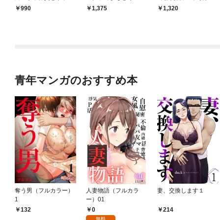
ン体質
良の友」の進化
会」が生まれた謎
￥990
￥1,375
￥1,320
青年マンガのおすすめ本
奪う男（フルカラー）
人妻物語（フルカラ
妻、交換します１
1
ー）01
0
132
214
無料