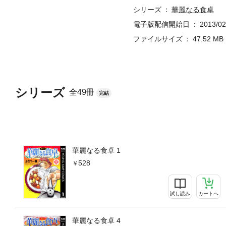
シリーズ
華麗なる食卓
電子版配信開始日
2013/02
ファイルサイズ
47.52 MB
シリーズ
全49冊
完結
華麗なる食卓 1
528
試し読み
カートへ
華麗なる食卓 4