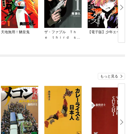
天地無用！魎皇鬼
ザ・ファブル Ｔｈ
【電子版】少年エース
ｅ ｔｈｉｒｄ ｓｅ
ｃｒｅｔ
もっと見る