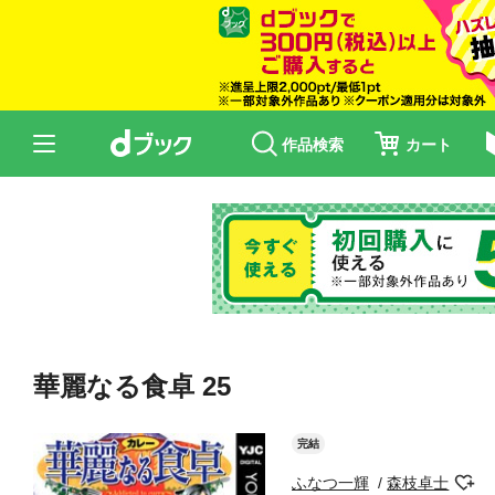
作品検索
カート
華麗なる食卓 25
完結
ふなつ一輝
森枝卓士