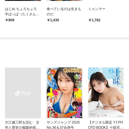
はじめ ちょろちょろ
食べているのは生きも
ミャンマー
中ぱっぱ（たくさんの
のだ
ふしぎ2024年4月号）
809
1,430
1,782
大江健三郎を読む 文
ヤングジャンプ 2026
【デジタル限定 YJ PH
学と歴史の複眼的視点
No.36＆37合併号
OTO BOOK】十味写真