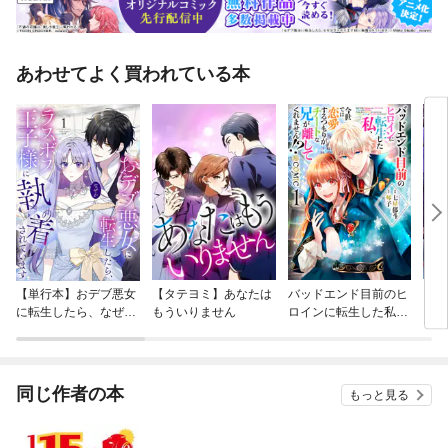
あわせてよく買われている本
【単行本】おデブ悪女
【タテヨミ】あなたは
バッドエンド目前のヒ
【タ
に転生したら、なぜか
もういりません
ロインに転生した私、
リ〜
ラスボス王子様に執着
今世では恋愛するつも
されています
りがチートな兄が離し
てくれません！？@C
OMIC
同じ作者の本
もっと見る