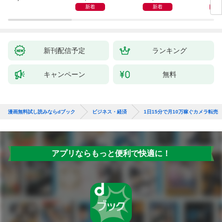
インプットで最大の成
新着
新着
果を得る学習法
新刊配信予定
ランキング
キャンペーン
無料
漫画無料試し読みならdブック
ビジネス・経済
1日15分で月10万稼ぐカメラ転売
アプリならもっと便利で快適に！