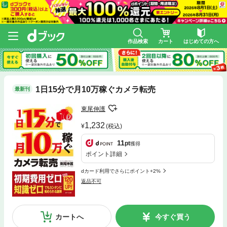
作品検索
カート
はじめての方へ
1日15分で月10万稼ぐカメラ転売
最新刊
東尾伸護
1,232
(税込)
11
pt
獲得
ポイント詳細
dカード利用でさらにポイント+2%
返品不可
カートへ
今すぐ買う