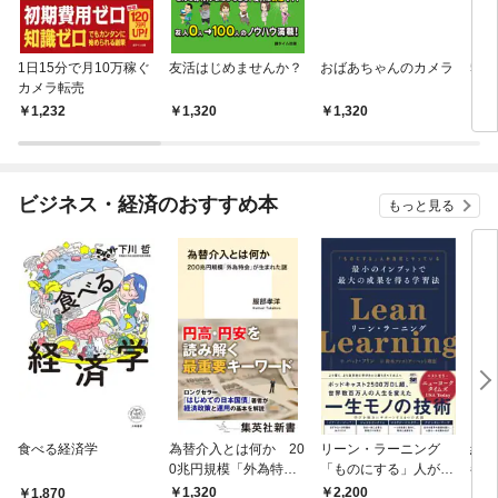
1日15分で月10万稼ぐ
友活はじめませんか？
おばあちゃんのカメラ
5年
カメラ転売
られ
人
1,232
1,320
1,320
1,
ビジネス・経済のおすすめ本
もっと見る
食べる経済学
為替介入とは何か 20
リーン・ラーニング
経済
0兆円規模「外為特
「ものにする」人が自
都市
会」が生まれた謎
然とやっている 最小の
よう
1,320
2,200
1,
1,870