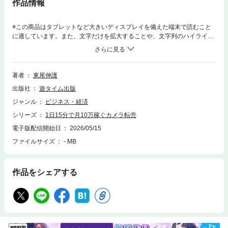
作品情報
※この商品はタブレットなど大きいディスプレイを備えた端末で読むこと
に適しています。また、文字だけを拡大することや、文字列のハイライ
ト、検索、辞書の参照、引用などの機能が使用できません。カメラの中古
市場は、価格がそれほど下落せず、単価も高いので「副業としての転売に
最適」です。カメラ転売は、「カメラやオークションの知識がなくても」
「サラリーマンや主婦業で忙しくて時間がなくても」「初期費用がゼロで
著者
東尾伸護
も」「自宅で」カンタンに始められます! カメラ転売で効率的に儲ける方
出版社
遊タイム出版
法を、ゼロから詳しく解説していきます。1日に15分だけの副業で、年収
は120万円UP! きっとあなたの人生が変わるでしょう。
ジャンル
ビジネス・経済
シリーズ
1日15分で月10万稼ぐカメラ転売
電子版配信開始日
2026/05/15
ファイルサイズ
- MB
作品をシェアする