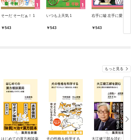
そーだ そーだぁ！ 1
いつも上天気 1
右手に嘘 左手に愛 1
543
543
543
もっと見る
はじめての漢方相談薬
犬の性格を科学する
大江健三郎を読む 文
ヤ