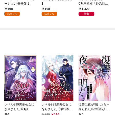
ーション 分冊版 1
1
0兆円規模「外為特
会」が生まれた謎
198
198
1,320
試読フル
試読フル
新着
レベル999黒幕公女に
レベル999黒幕公女に
復讐は夜が明けたら～
なりました 第1話
なりました【単行本
売られた私の逆転人生
版】 1巻
(1)
0
825
110
0