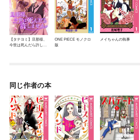
【タテヨミ】旦那様、
ONE PIECE モノクロ
メイちゃんの執事
今世は死んだら許しま
版
せん
同じ作者の本