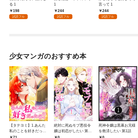
る 1
1
言って 1
198
244
244
試読フル
試読フル
試読フル
少女マンガのおすすめ本
【タテヨミ】1.あんた
絶対に死ぬモブ悪役令
死神令嬢は黒幕お兄様
私のことを好きだった
嬢は初恋がしたい 第1
を救済したい 第1話
の？
話
71
0
0