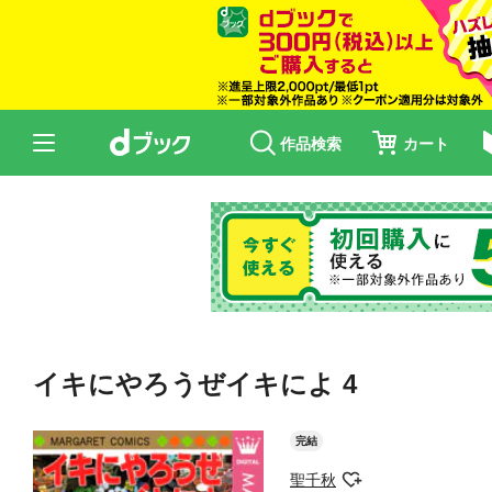
作品検索
カート
イキにやろうぜイキによ 4
完結
聖千秋