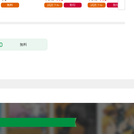
無料
試読フル
割引
試読フル
割引
無料