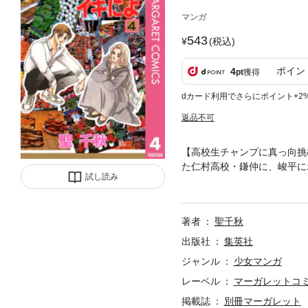
マンガ
543
(税込)
ポイン
4
pt
獲得
dカード利用でさらにポイント+2
返品不可
【高校生チャンプに真っ向挑
た仁村高校・鎌仲に、峻平に
試し読み
けど、事態はけっこう深刻で
著者
聖千秋
出版社
集英社
ジャンル
少女マンガ
レーベル
マーガレットコミッ
掲載誌
別冊マーガレット