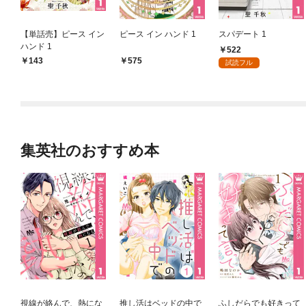
【単話売】ピース イン
ピース イン ハンド 1
スパデート 1
ハンド 1
522
143
575
試読フル
集英社のおすすめ本
視線が絡んで、熱にな
推し活はベッドの中で
ふしだらでも好きって