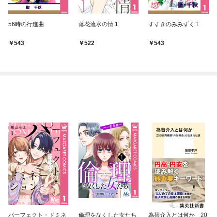
56時の行進曲
落花流水の情 1
すすきのみみずく 1
543
522
543
パーフェクト・ドミネ
倫理をなくした女たち
為替介入とは何か 20