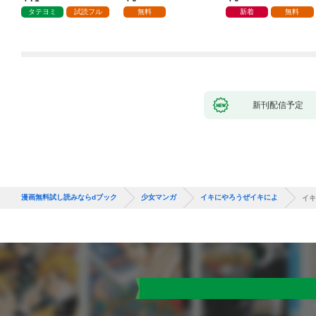
タテヨミ
試読フル
無料
新着
無料
新刊配信予定
漫画無料試し読みならdブック
少女マンガ
イキにやろうぜイキによ
イキ