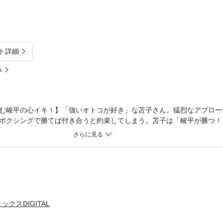
ト詳細
%
む峻平の心イキ！】「強いオトコが好き」な苫子さん。猛烈なアプロー
ボクシングで勝てば付き合うと約束してしまう。苫子は「峻平が勝つ！
…。人情・苫子と純情・峻平のお祭りコメディシリーズ、第4巻！
クスDIGITAL