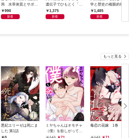
局 水草体質とサボテ
遺伝子でひもとく「最
学と歴史の複眼的視点
N
ン体質
良の友」の進化
から
990
1,375
1,485
新着
新着
新着
もっと見る
悪妃エリーゼは死にま
ミヤちゃんはオモチャ
毒恋の花嫁 1巻
した 第1話
（僕）を欲しがってい
る 1巻
0
143
71
143
71