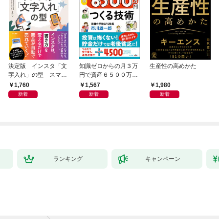
決定版 インスタ「文
知識ゼロからの月３万
生産性の高めかた
字入れ」の型 スマホ
円で資産６５００万円
１画面で心をつかむ
つくる技術
1,760
1,567
1,980
「言葉のテンプレー
新着
新着
新着
ト」
ランキング
キャンペーン