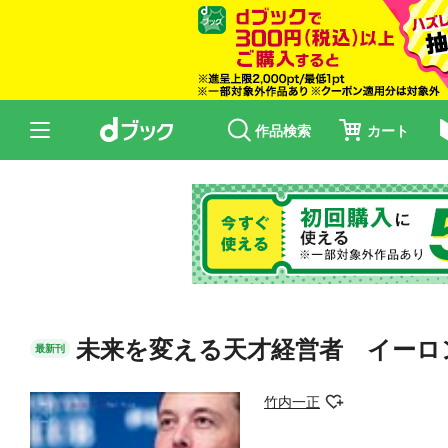
作品検索
カート
未来を変える天才経営者 イーロ
最新刊
竹内一正