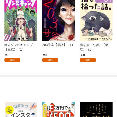
終末ゾンビキャンプ
203号室【単話】（1）
猫を拾った話。【単
【単話】（1）
話】（1）
0
0
0
無料
無料
無料