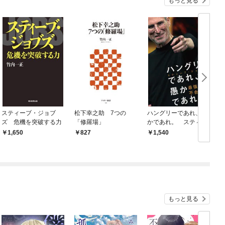
もっと見る
スティーブ・ジョブ
松下幸之助 7つの
ハングリーであれ、愚
ズ 危機を突破する力
「修羅場」
かであれ。 スティー
ブ・ジョブズ 最強脳
1,650
827
1,540
は不合理に働く
もっと見る