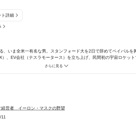
ント詳細
%
る、いま全米一有名な男。スタンフォード大を2日で辞めてペイパルを興
X）、EV会社（テスラモータース）を立ち上げ、民間初の宇宙ロケット
世界最速のスーパーカーも発売。太陽光発電、EV自動車で環境を守り
彼は稀代のホラ吹きか、未来への先導者か!?
才経営者 イーロン・マスクの野望
/11