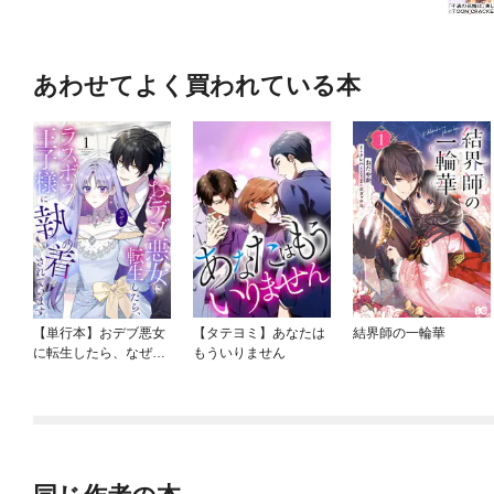
あわせてよく買われている本
【単行本】おデブ悪女
【タテヨミ】あなたは
結界師の一輪華
に転生したら、なぜか
もういりません
ラスボス王子様に執着
されています