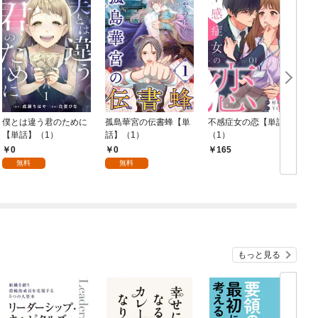
僕とは違う君のために
孤島華宮の伝書蜂【単
不感症女の恋【単話】
【単話】（1）
話】（1）
（1）
0
0
165
無料
無料
もっと見る