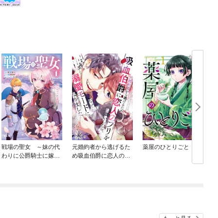
戦場の聖女 ～妹の代
元婚約者から逃げるた
薬屋のひとりごと
わりに公爵騎士に嫁ぐ
め吸血伯爵に恋人のフ
喚
ことになりましたが、
リをお願いしたら、な
今は幸せです～
ぜか溺愛モードになり
ました