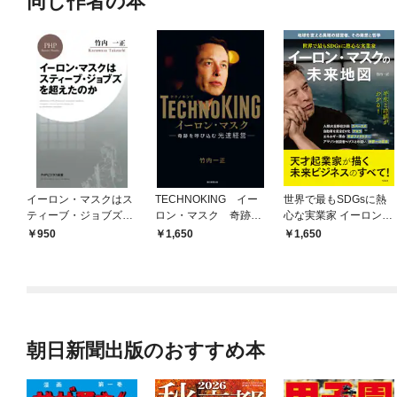
同じ作者の本
イーロン・マスクはス
TECHNOKING イー
世界で最もSDGsに熱
ティーブ・ジョブズを
ロン・マスク 奇跡を
心な実業家 イーロン・
超えたのか
呼び込む光速経営
マスクの未来地図
950
1,650
1,650
朝日新聞出版のおすすめ本