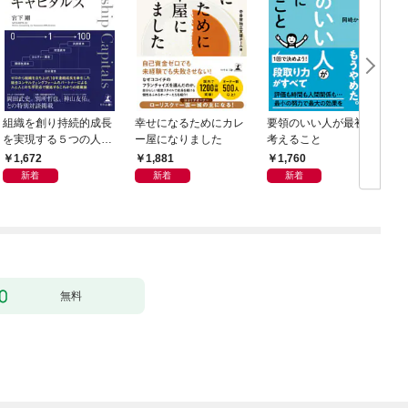
組織を創り持続的成長
幸せになるためにカレ
要領のいい人が最初に
を実現する５つの人資
ー屋になりました
考えること
本 リーダーシップ・
O
1,672
1,881
1,760
キャピタルズ
新着
新着
新着
無料