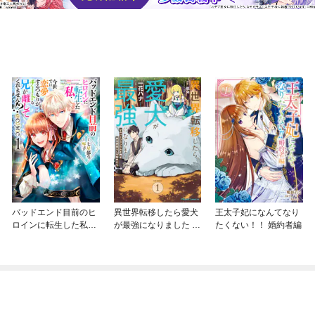
バッドエンド目前のヒ
異世界転移したら愛犬
王太子妃になんてなり
ロインに転生した私、
が最強になりました ～
たくない！！ 婚約者編
今世では恋愛するつも
シルバーフェンリルと
りがチートな兄が離し
俺が異世界暮らしを始
てくれません！？@C
めたら～ THE COMIC
OMIC