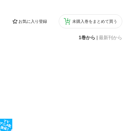
お気に入り登録
未購入巻をまとめて買う
1巻から
|
最新刊から