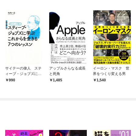
サイテーの偉人 ステ
アップルさらなる成長
イーロン・マスク 世
ィーブ・ジョブズに学
と死角
界をつくり変える男
ぶ これからを生きる
990
1,485
1,540
７つのレッスン