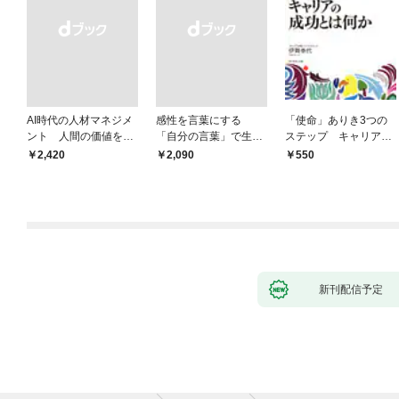
AI時代の人材マネジメ
感性を言葉にする
「使命」ありき3つの
ント 人間の価値を最
「自分の言葉」で生き
ステップ キャリアの
大化する条件
るための教科書
成功とは何か
￥2,420
￥2,090
550
新刊配信予定