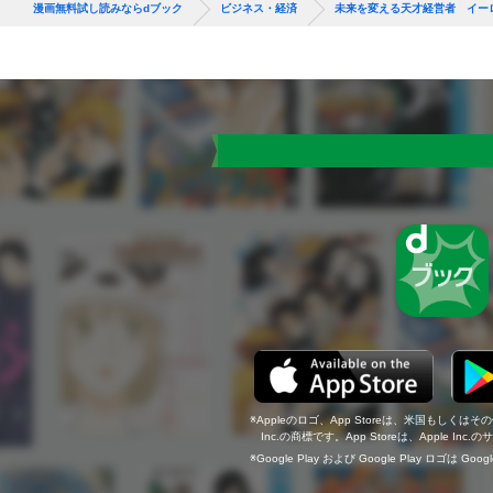
漫画無料試し読みならdブック
ビジネス・経済
未来を変える天才経営者 イー
Appleのロゴ、App Storeは、米国もしくはそ
Inc.の商標です。App Storeは、Apple In
Google Play および Google Play ロゴは Go