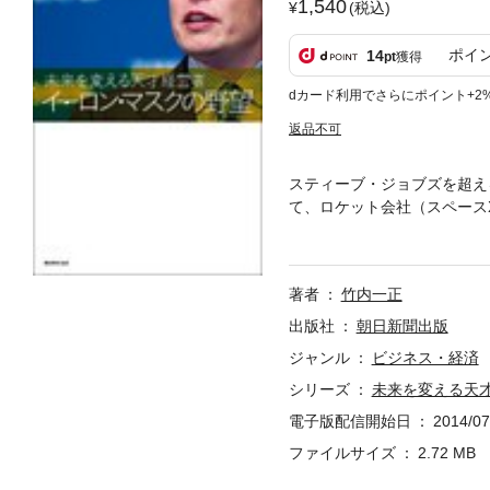
1,540
(税込)
ポイ
14
pt
獲得
dカード利用でさらにポイント+2
返品不可
スティーブ・ジョブズを超え
て、ロケット会社（スペース
ーションドッキングに成功。
人類を火星に送り込む……。
著者
竹内一正
出版社
朝日新聞出版
ジャンル
ビジネス・経済
シリーズ
未来を変える天
電子版配信開始日
2014/07
ファイルサイズ
2.72 MB