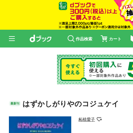
作品検索
カート
はずかしがりやのコジュケイ
最新刊
柘植愛子