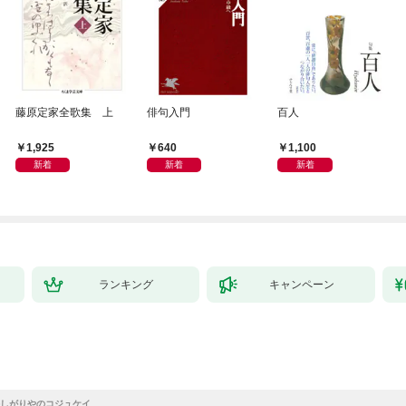
藤原定家全歌集 上
俳句入門
百人
1,925
640
1,100
新着
新着
新着
ランキング
キャンペーン
しがりやのコジュケイ