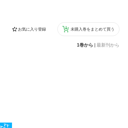
お気に入り登録
未購入巻をまとめて買う
1巻から
|
最新刊から