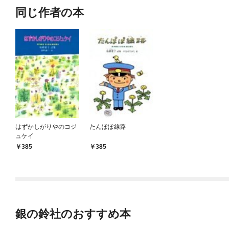
同じ作者の本
はずかしがりやのコジ
たんぽぽ線路
ュケイ
385
385
銀の鈴社のおすすめ本