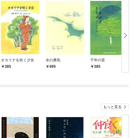
オカリナを吹く少女
水の勇気
千年の音
385
495
385
もっと見る