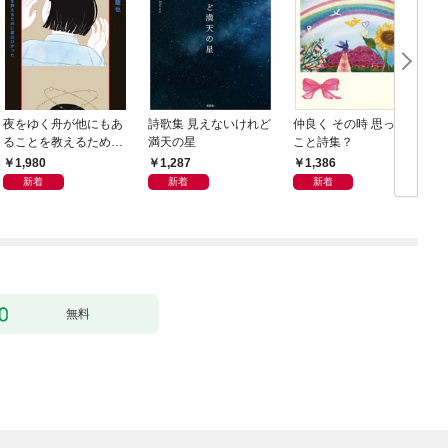
夜をゆく舟が他にもあ
詩歌集 見えないけれど
仲良く その時 思った
ることを教えるために
満天の星
こと詩集？
歌はひかった
1,980
1,287
1,386
新着
新着
新着
無料