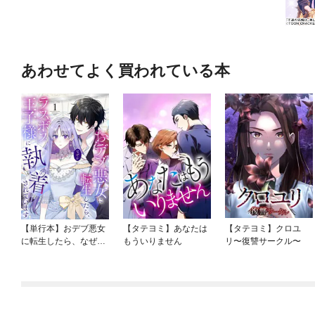
あわせてよく買われている本
【単行本】おデブ悪女
【タテヨミ】あなたは
【タテヨミ】クロユ
に転生したら、なぜか
もういりません
リ〜復讐サークル〜
ラスボス王子様に執着
されています