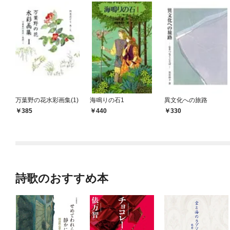
万葉野の花水彩画集(1)
海鳴りの石1
異文化への旅路
385
440
330
詩歌のおすすめ本