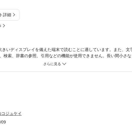
ト詳細
%
大きいディスプレイを備えた端末で読むことに適しています。また、文
、検索、辞書の参照、引用などの機能が使用できません。長い間小さな
せみも、とんぼもかたつむりも、みんなこども達から観方を教えられた
ことなどに、もっと耳を傾けておけばよかった・・・と至らないせんせ
ものうたに関心をもって書き始めてみたものの、書いても書いてもむず
本の中の一編でも心に留めていただける詩があればと願っています。―
のコジュケイ
/09