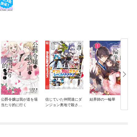
公爵令嬢は我が道を場
信じていた仲間達にダ
結界師の一輪華
当たり的に行く
ンジョン奥地で殺され
かけたがギフト『無限
ガチャ』でレベル９９
９９の仲間達を手に入
れて元パーティーメン
バーと世界に復讐＆