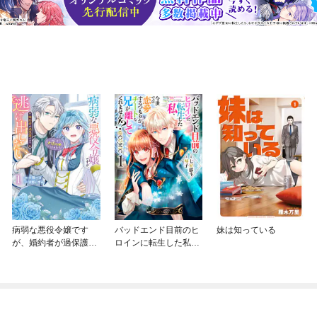
病弱な悪役令嬢です
バッドエンド目前のヒ
妹は知っている
が、婚約者が過保護す
ロインに転生した私、
ぎて逃げ出したい(私た
今世では恋愛するつも
ち犬猿の仲でしたよ
りがチートな兄が離し
ね！？)
てくれません！？@C
OMIC