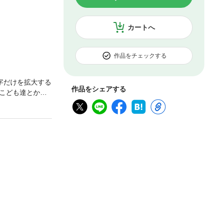
カートへ
作品をチェックする
字だけを拡大する
作品をシェアする
こども達とかか
ものです。今思
いであったこと
かしく、自分の
あとがきより抜