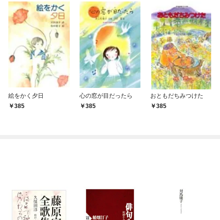
絵をかく夕日
心の窓が目だったら
おともだちみつけた
385
385
385