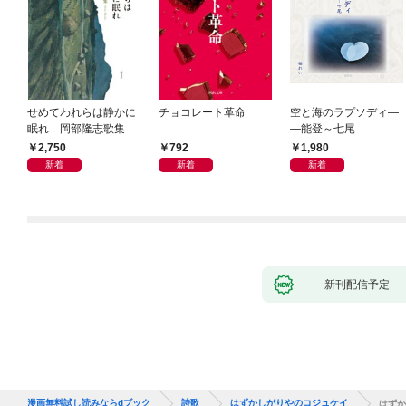
せめてわれらは静かに
チョコレート革命
空と海のラプソディ―
眠れ 岡部隆志歌集
―能登～七尾
2,750
792
1,980
新着
新着
新着
新刊配信予定
漫画無料試し読みならdブック
詩歌
はずかしがりやのコジュケイ
はずか