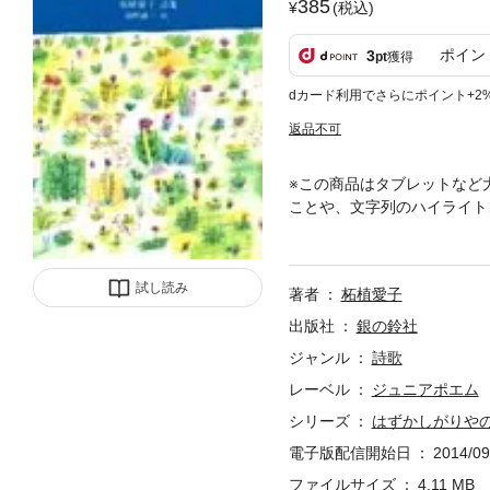
385
(税込)
ポイン
3
pt
獲得
dカード利用でさらにポイント+2
返品不可
※この商品はタブレットなど
ことや、文字列のハイライト
わっての生活が続きました。
うとみんながつぶやいていた
が恥ずかしくなります。こど
試し読み
著者
柘植愛子
能力の限界を感じます。この
粋―
出版社
銀の鈴社
ジャンル
詩歌
レーベル
ジュニアポエム
シリーズ
はずかしがりや
電子版配信開始日
2014/09
ファイルサイズ
4.11 MB