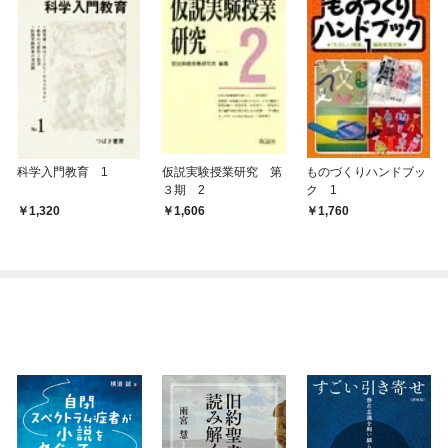
科学入門教育 1
仮説実験授業研究 第
ものづくりハンドブッ
３期 2
ク 1
1,320
1,606
1,760