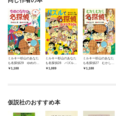
同じ作者の本
ミルキー杉山のあなた
ミルキー杉山のあなた
ミルキー杉山のあなた
も名探偵29 ゆめのな
も名探偵28 パズルで
も名探偵27 むかしむ
かの名探偵
名探偵 なぞとき60問
かし名探偵
1,188
1,089
1,188
仮説社のおすすめ本