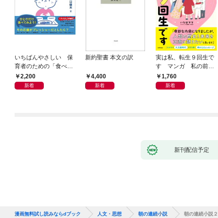
いちばんやさしい 保
新約聖書 本文の訳
実は私、転生９回生で
育者のための「食べな
す マンガ 私の前世
い子」サポートＢＯＯ
物語
2,200
4,400
1,760
Ｋ 偏食・少食のお悩
新着
新着
新着
み解決！
新刊配信予定
漫画無料試し読みならdブック
人文・思想
朝の連続小説
朝の連続小説２