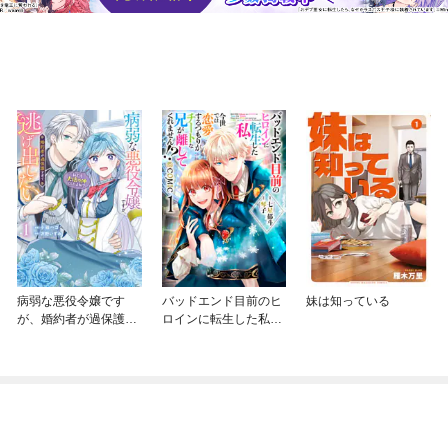
病弱な悪役令嬢です
バッドエンド目前のヒ
妹は知っている
が、婚約者が過保護す
ロインに転生した私、
ぎて逃げ出したい(私た
今世では恋愛するつも
ち犬猿の仲でしたよ
りがチートな兄が離し
ね！？)
てくれません！？@C
OMIC