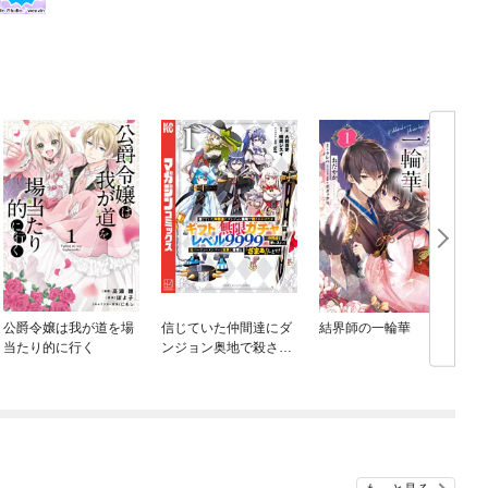
公爵令嬢は我が道を場
信じていた仲間達にダ
結界師の一輪華
当たり的に行く
ンジョン奥地で殺され
かけたがギフト『無限
ガチャ』でレベル９９
９９の仲間達を手に入
れて元パーティーメン
バーと世界に復讐＆
『ざまぁ！』します！