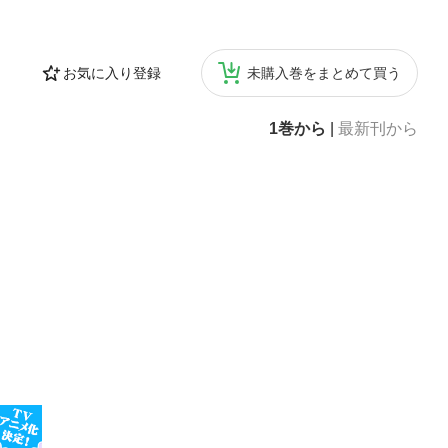
お気に入り登録
未購入巻をまとめて買う
1巻から
|
最新刊から