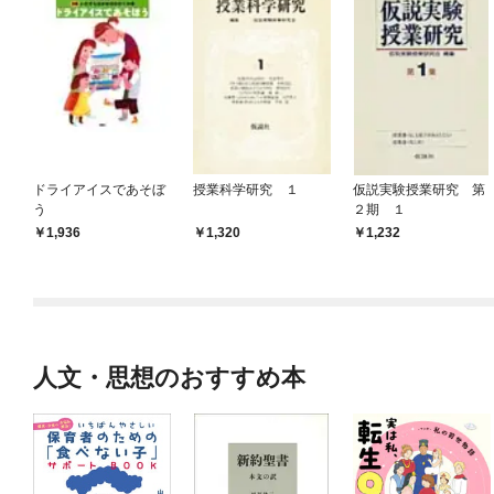
ドライアイスであそぼ
授業科学研究 １
仮説実験授業研究 第
う
２期 １
1,936
1,320
1,232
人文・思想のおすすめ本