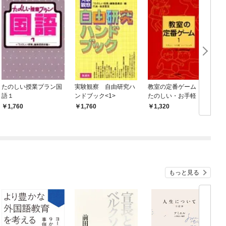
たのしい授業プラン国
実験観察 自由研究ハ
教室の定番ゲーム 1
語１
ンドブック<1>
たのしい・お手軽・い
～フンイキ
1,760
1,760
1,320
もっと見る