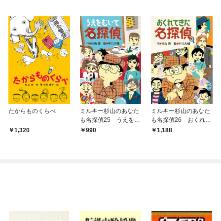
たからものくらべ
ミルキー杉山のあなた
ミルキー杉山のあなた
も名探偵25 うえをむ
も名探偵26 おくれて
いて名探偵
きた名探偵
1,320
990
1,188