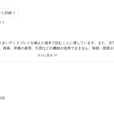
ント詳細
%
大きいディスプレイを備えた端末で読むことに適しています。また、文
、検索、辞書の参照、引用などの機能が使用できません。毎朝，授業が
。１冊の本があればいつでも始められる「朝の連続小説」。 「朝の連
明日の続きが聞きたくて学校に行くのが好きになる子が出てきたり，ひ
良くなったり……。いろんな素敵なことが起こっています。 本書には
どもたちはどんなふうに受けとめてくれているのか，が見えてくる小学
たちに喜ばれた本ばかりを紹介するおすすめブックガイドのほか，前作
り楽しめる授業プランも収録されています。杉山亮さん書き下ろしの楽
なたも「朝の連続小説」を楽しんでみませんか。★★ もくじ ★★１
すめブックガイド３ 授業プラン〈みんなで名探偵〉４ 朝の連続小説
よい鯉太 天狗退治の巻 謎の「だるま暗号」
/26