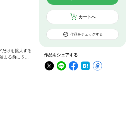
カートへ
作品をチェックする
字だけを拡大する
作品をシェアする
始まる前に５分
続小説」をきっ
とつのお話を共
どんなふうに本
校から高校まで
に収録されたお
しいお話も２編
 私と子どもたち
・すぐに読んで