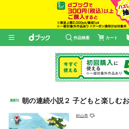
作品検索
カート
朝の連続小説２ 子どもと楽しむ
最新刊
杉山亮