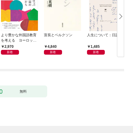
より豊かな外国語教育
宣長とベルクソン
人生について：日記抄
を考える ヨーロッパ
9か国の事例から
2,970
4,840
1,485
新着
新着
新着
無料