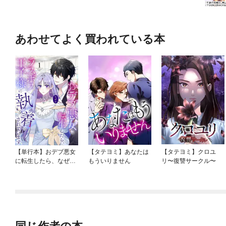
あわせてよく買われている本
【単行本】おデブ悪女
【タテヨミ】あなたは
【タテヨミ】クロユ
に転生したら、なぜか
もういりません
リ〜復讐サークル〜
ラスボス王子様に執着
されています