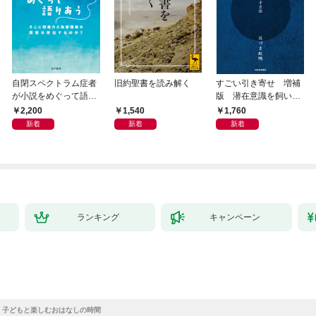
自閉スペクトラム症者
旧約聖書を読み解く
すごい引き寄せ 増補
が小説をめぐって語り
版 潜在意識を飼い馴
あう
らす方法
2,200
1,540
1,760
新着
新着
新着
ランキング
キャンペーン
 子どもと楽しむおはなしの時間