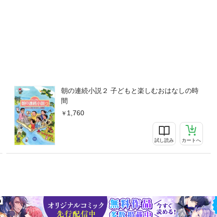
朝の連続小説２ 子どもと楽しむおはなしの時
間
1,760
試し読み
カートへ