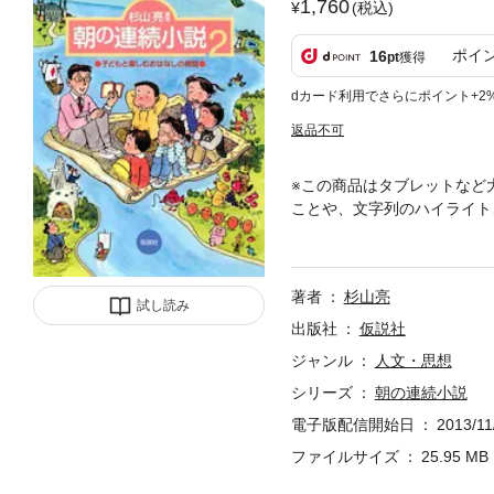
1,760
(税込)
ポイ
16
pt
獲得
dカード利用でさらにポイント+2
返品不可
※この商品はタブレットなど
ことや、文字列のハイライト
ほどお話を読んであげるだけ
かけに本が好きになったり，
有することで教室の雰囲気が
著者
杉山亮
を読んであげているのか，子
試し読み
の実践のレポートや，子ども
出版社
仮説社
話「消えたパンダ金魚」をよ
ジャンル
人文・思想
収録。 この本を読んで，あ
シリーズ
朝の連続小説
と「朝の連続小説」２ おす
あげられるお話 はっけい
電子版配信開始日
2013/11
ファイルサイズ
25.95 MB