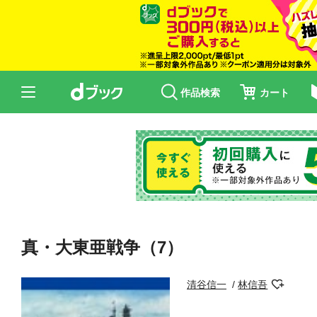
作品検索
カート
真・大東亜戦争（7）
清谷信一
林信吾