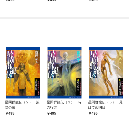
星間群龍伝（２） 策
星間群龍伝（３） 時
星間群龍伝（５） 見
謀の嵐
の行方
はてぬ明日
495
495
495