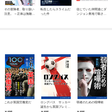
その冒険者、取り扱い
転生したらスライムだ
信じていた仲間達にダ
注意。 ～正体は無敵の
った件
ンジョン奥地で殺され
下僕たちを統べる異世
かけたがギフト『無限
界最強の魔導王～
ガチャ』でレベル９９
９９の仲間達を手に入
れて元パーティーメン
バーと世界に復讐＆
『ざまぁ！』します！
これが英国労働党だ
ロングパス サッカー
弱者のための喧嘩術
誕生から英国プレミア
リーグまで
495
495
495