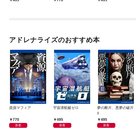
アドレナライズのおすすめ本
資源マフィア
宇宙潜航艇ゼロ
夢の断片、悪夢の破片
Ⅱ
770
495
495
新着
新着
新着