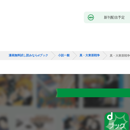
新刊配信予定
漫画無料試し読みならdブック
小説一般
真・大東亜戦争
真・大東亜戦争