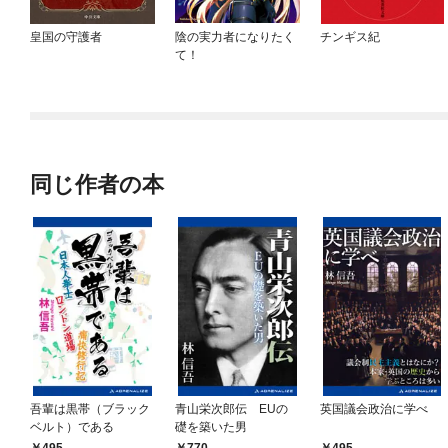
皇国の守護者
陰の実力者になりたく
チンギス紀
て！
同じ作者の本
吾輩は黒帯（ブラック
青山栄次郎伝 EUの
英国議会政治に学べ
ベルト）である
礎を築いた男
495
770
495