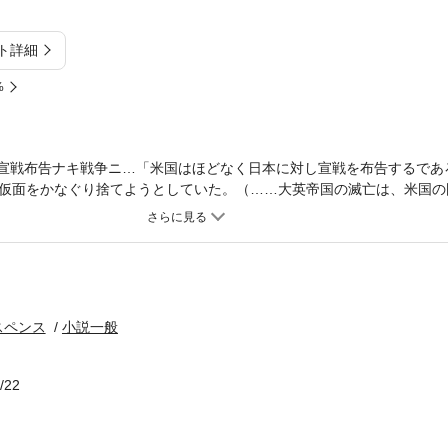
ト詳細
%
41 日米ハ宣戦布告ナキ戦争ニ…「米国はほどなく日本に対し宣戦を布告するで
仮面をかなぐり捨てようとしていた。（……大英帝国の滅亡は、米国の
倒れを懸念したルーズベルトは、その真意をベールに包み、「正義のた
越した二人……山本五十六と西条英俊。連合艦隊司令長官と軍需大臣は
だし、会談はあくまでも汁粉屋の雑談にすぎないと認識していた。 そ
あった。（……日米開戦はもはや不可避だが、万に一つの勝ち目もない
明けつつある。 ノンフィクション作家・林信吾と軍事ジャーナリスト
記、その第7巻の登場！
スペンス
小説一般
/22