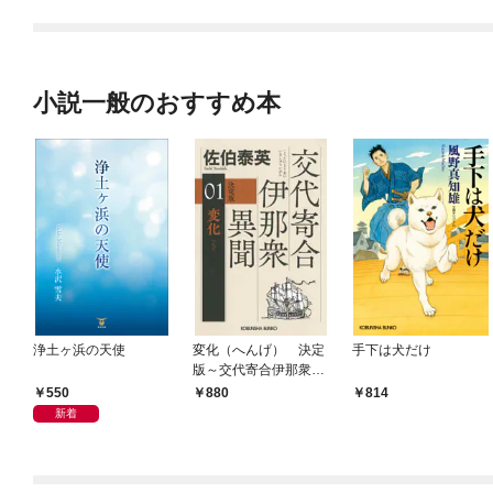
小説一般のおすすめ本
浄土ヶ浜の天使
変化（へんげ） 決定
手下は犬だけ
版～交代寄合伊那衆異
聞（1）～
550
880
814
新着