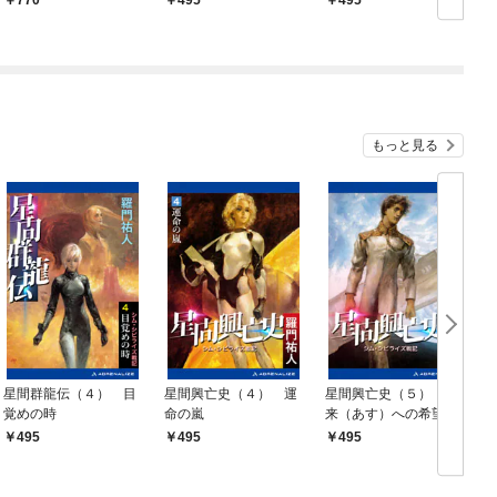
もっと見る
星間群龍伝（４） 目
星間興亡史（４） 運
星間興亡史（５） 未
覚めの時
命の嵐
来（あす）への希望
495
495
495