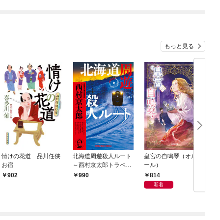
もっと見る
情けの花道 品川任侠
北海道周遊殺人ルート
皇宮の自鳴琴（オルゴ
お宿
～西村京太郎トラベル
ール）
ミステリー・セレクシ
814
902
990
ョン（1）～
新着