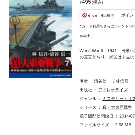
495
(税込)
ポイン
4
pt
獲得
dカード利用でさらにポイント+2
返品不可
World War II 19
の宣言どおり、米国は中立の
提供した資材・資金の貸し
った。 アメリカの思惑を見
通しについて語り合った。た
著者
清谷信一
林信吾
致し、公に口にしたい一言が
命の一二月七日。夜は静かに
出版社
アドレナライズ
同執筆した、大長編・架空戦
ジャンル
ミステリー・サ
シリーズ
真・大東亜戦争
電子版配信開始日
2014/07
ファイルサイズ
2.68 MB