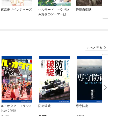
東京卍リベンジャーズ
ヘルモード ～やり込
怪獣自衛隊
み好きのゲーマーは廃
設定の異世界で無双す
る～はじまりの召喚士
もっと見る
ル・オタク フランス
防衛破綻
専守防衛
おたく物語
770
495
495