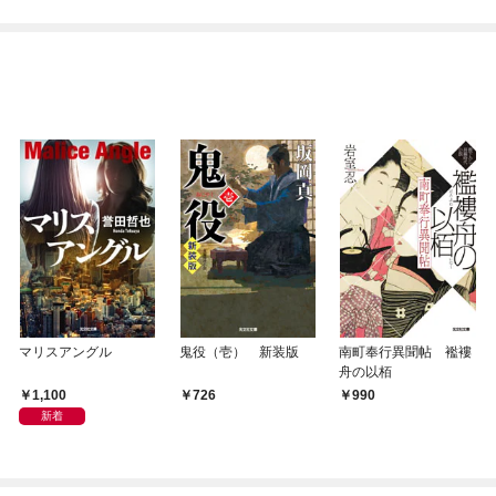
マリスアングル
鬼役（壱） 新装版
南町奉行異聞帖 襤褸
舟の以栢
1,100
726
990
新着