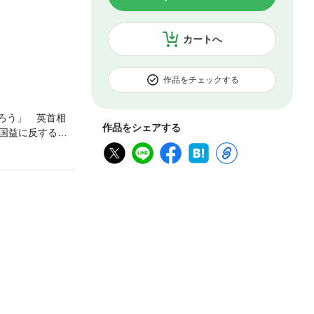
カートへ
作品をチェックする
あろう」 英首相
作品をシェアする
国益に反する）
めの戦争」を謳
、米国参戦の見
れでも二人が一
） そして、運
・清谷信一が共