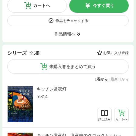
カートへ
今すぐ買う
作品をチェックする
作品情報へ
シリーズ
全5冊
お気に入り登録
未購入巻をまとめて買う
1巻から
|
最新刊から
キッチン常夜灯
814
試し読み
カートへ
キッチン常夜灯 真夜中のクロックムッシュ