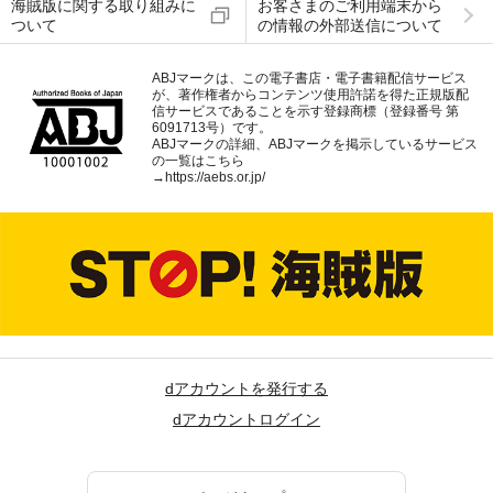
海賊版に関する取り組みに
お客さまのご利用端末から
ついて
の情報の外部送信について
ABJマークは、この電子書店・電子書籍配信サービス
が、著作権者からコンテンツ使用許諾を得た正規版配
信サービスであることを示す登録商標（登録番号 第
6091713号）です。
ABJマークの詳細、ABJマークを掲示しているサービス
の一覧はこちら
→
https://aebs.or.jp/
dアカウントを発行する
dアカウントログイン