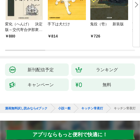
変化（へんげ） 決定
手下は犬だけ
鬼役（壱） 新装版
南町
版～交代寄合伊那衆異
舟の
聞（1）～
880
814
726
9
新刊配信予定
ランキング
キャンペーン
無料
漫画無料試し読みならdブック
小説一般
キッチン常夜灯
キッチン常夜灯
アプリならもっと便利で快適に！