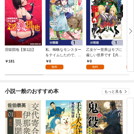
淫獄団地【第1話】
私、蜘蛛なモンスター
乙女ゲー世界はモブに
乙女
をテイムしたので、ス
厳しい世界です【共和
厳し
パイダーシルクで裁縫
国編】【分冊版】 1
国
0
0
8
181
を頑張ります！【分冊
無料
無料
試
版】 1
小説一般のおすすめ本
もっと見る