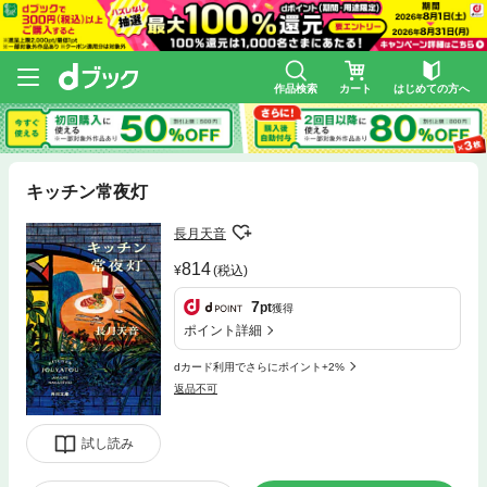
作品検索
カート
はじめての方へ
キッチン常夜灯
長月天音
814
(税込)
7
pt
獲得
ポイント詳細
dカード利用でさらにポイント+2%
返品不可
試し読み