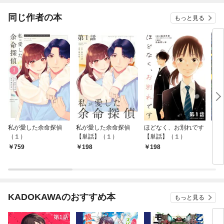
同じ作者の本
もっと見る
私が愛した余命探偵
私が愛した余命探偵
ほどなく、お別れです
キッ
（１）
【単話】（１）
【単話】（１）
759
198
198
8
KADOKAWAのおすすめ本
もっと見る