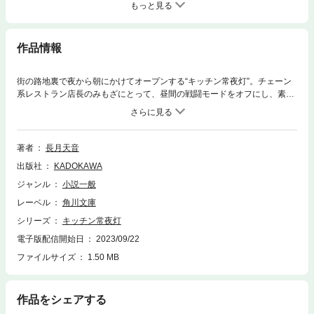
もっと見る
作品情報
街の路地裏で夜から朝にかけてオープンする“キッチン常夜灯”。チェーン
系レストラン店長のみもざにとって、昼間の戦闘モードをオフにし、素の
自分に戻れる大切な場所だ。店の常連になってから不眠症も怖くない。農
夫風ポタージュ、赤ワインと楽しむシャルキトリー、ご褒美の仔羊料理、
アップルパイなど心から食べたい物だけ味わう至福の時間。寡黙なシェフ
が作る一皿は、疲れた心をほぐして、明日への元気をくれる――共感と美
著者
長月天音
味しさ溢れる温かな物語。
出版社
KADOKAWA
ジャンル
小説一般
レーベル
角川文庫
シリーズ
キッチン常夜灯
電子版配信開始日
2023/09/22
ファイルサイズ
1.50 MB
作品をシェアする