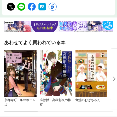
あわせてよく買われている本
京都寺町三条のホーム
准教授・高槻彰良の推
食堂のおばちゃん
マカ
ズ
察